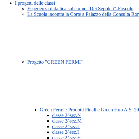
I progetti delle classi
Esperienza didattica sul carme "Dei Sepolcri"-Foscolo
La Scuola incontra la Corte a Palazzo della Consulta R
Progetto "GREEN FERMI"
Green Fermi : Prodotti Finali e Green Hub A.S. 2
classe 2^sez.N
classe 2^sez.M
classe 2^sez.L
classe 2^sez.I
classe 2^sez.H