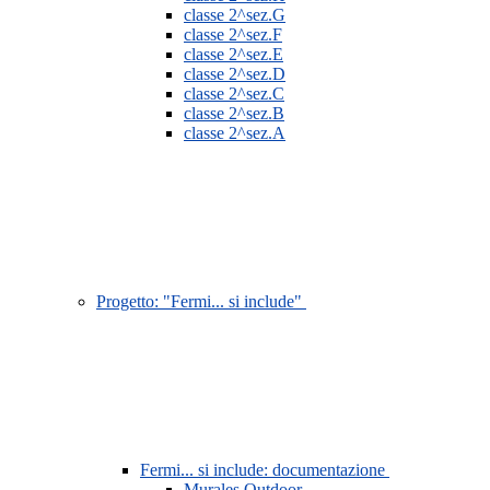
classe 2^sez.G
classe 2^sez.F
classe 2^sez.E
classe 2^sez.D
classe 2^sez.C
classe 2^sez.B
classe 2^sez.A
Progetto: "Fermi... si include"
Fermi... si include: documentazione
Murales Outdoor