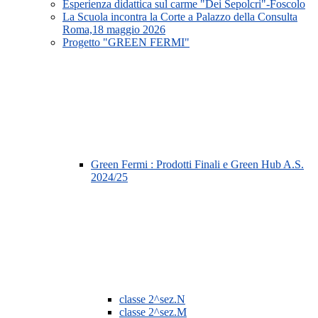
Esperienza didattica sul carme "Dei Sepolcri"-Foscolo
La Scuola incontra la Corte a Palazzo della Consulta
Roma,18 maggio 2026
Progetto "GREEN FERMI"
Green Fermi : Prodotti Finali e Green Hub A.S.
2024/25
classe 2^sez.N
classe 2^sez.M