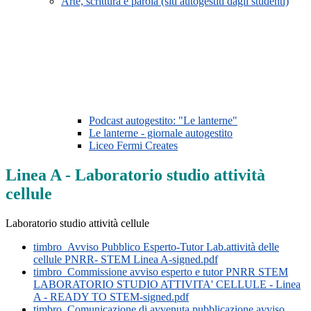
Arte, scrittura e parola (siti autogestiti dagli studenti)
Podcast autogestito: "Le lanterne"
Le lanterne - giornale autogestito
Liceo Fermi Creates
Linea A - Laboratorio studio attività
cellule
Laboratorio studio attività cellule
timbro_Avviso Pubblico Esperto-Tutor Lab.attività delle
cellule PNRR- STEM Linea A-signed.pdf
timbro_Commissione avviso esperto e tutor PNRR STEM
LABORATORIO STUDIO ATTIVITA' CELLULE - Linea
A - READY TO STEM-signed.pdf
timbro_Comunicazione di avvenuta pubblicazione avviso