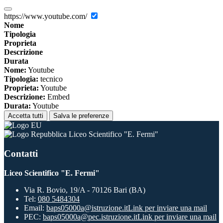
https://www.youtube.com/
Nome
Tipologia
Proprieta
Descrizione
Durata
Nome:
Youtube
Tipologia:
tecnico
Proprieta:
Youtube
Descrizione:
Embed
Durata:
Youtube
Accetta tutti
Salva le preferenze
Liceo Scientifico "E. Fermi"
Contatti
Liceo Scientifico "E. Fermi"
Via R. Bovio, 19/A - 70126 Bari (BA)
Tel:
080 5484304
Email:
baps05000a@istruzione.it
Link per inviare una mail
PEC:
baps05000a@pec.istruzione.it
Link per inviare una mail