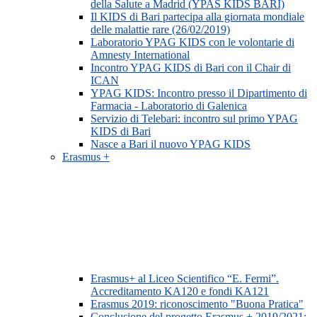
della Salute a Madrid (YPAS KIDS BARI)
Il KIDS di Bari partecipa alla giornata mondiale
delle malattie rare (26/02/2019)
Laboratorio YPAG KIDS con le volontarie di
Amnesty International
Incontro YPAG KIDS di Bari con il Chair di
ICAN
YPAG KIDS: Incontro presso il Dipartimento di
Farmacia - Laboratorio di Galenica
Servizio di Telebari: incontro sul primo YPAG
KIDS di Bari
Nasce a Bari il nuovo YPAG KIDS
Erasmus +
Erasmus+ al Liceo Scientifico “E. Fermi”.
Accreditamento KA120 e fondi KA121
Erasmus 2019: riconoscimento "Buona Pratica"
Conclusione del progetto Erasmus + 2019/2021: