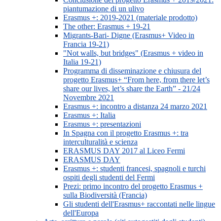
piantumazione di un ulivo
Erasmus +: 2019-2021 (materiale prodotto)
The other: Erasmus + 19-21
Migrants-Bari- Digne (Erasmus+ Video in
Francia 19-21)
"Not walls, but bridges" (Erasmus + video in
Italia 19-21)
Programma di disseminazione e chiusura del
progetto Erasmus+ “From here, from there let’s
share our lives, let’s share the Earth” - 21/24
Novembre 2021
Erasmus +: incontro a distanza 24 marzo 2021
Erasmus +: Italia
Erasmus +: presentazioni
In Spagna con il progetto Erasmus +: tra
interculturalità e scienza
ERASMUS DAY 2017 al Liceo Fermi
ERASMUS DAY
Erasmus +: studenti francesi, spagnoli e turchi
ospiti degli studenti del Fermi
Prezi: primo incontro del progetto Erasmus +
sulla Biodiversità (Francia)
Gli studenti dell'Erasmus+ raccontati nelle lingue
dell'Europa