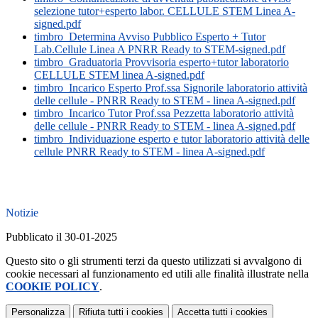
selezione tutor+esperto labor. CELLULE STEM Linea A-
signed.pdf
timbro_Determina Avviso Pubblico Esperto + Tutor
Lab.Cellule Linea A PNRR Ready to STEM-signed.pdf
timbro_Graduatoria Provvisoria esperto+tutor laboratorio
CELLULE STEM linea A-signed.pdf
timbro_Incarico Esperto Prof.ssa Signorile laboratorio attività
delle cellule - PNRR Ready to STEM - linea A-signed.pdf
timbro_Incarico Tutor Prof.ssa Pezzetta laboratorio attività
delle cellule - PNRR Ready to STEM - linea A-signed.pdf
timbro_Individuazione esperto e tutor laboratorio attività delle
cellule PNRR Ready to STEM - linea A-signed.pdf
Notizie
Pubblicato il 30-01-2025
Questo sito o gli strumenti terzi da questo utilizzati si avvalgono di
cookie necessari al funzionamento ed utili alle finalità illustrate nella
COOKIE POLICY
.
Personalizza
Rifiuta tutti
i cookies
Accetta tutti
i cookies