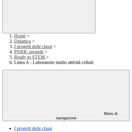
Home
>
Didattica
>
I progetti delle classi
>
PNRR: progetti
>
Ready to STEM
>
Linea A - Laboratorio studio attività cellule
Menu di
navigazione
I progetti delle classi