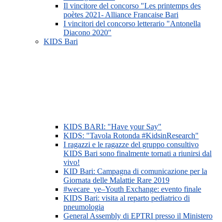
Il vincitore del concorso "Les printemps des
poètes 2021- Alliance Francaise Bari
I vincitori del concorso letterario "Antonella
Diacono 2020"
KIDS Bari
KIDS BARI: "Have your Say"
KIDS: "Tavola Rotonda #KidsinResearch"
I ragazzi e le ragazze del gruppo consultivo
KIDS Bari sono finalmente tornati a riunirsi dal
vivo!
KID Bari: Campagna di comunicazione per la
Giornata delle Malattie Rare 2019
#wecare_ye–Youth Exchange: evento finale
KIDS Bari: visita al reparto pediatrico di
pneumologia
General Assembly di EPTRI presso il Ministero