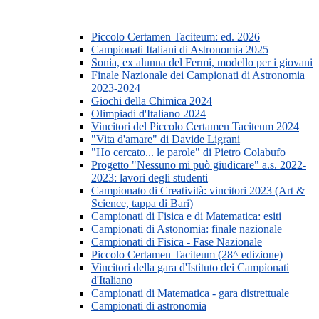
Piccolo Certamen Taciteum: ed. 2026
Campionati Italiani di Astronomia 2025
Sonia, ex alunna del Fermi, modello per i giovani
Finale Nazionale dei Campionati di Astronomia
2023-2024
Giochi della Chimica 2024
Olimpiadi d'Italiano 2024
Vincitori del Piccolo Certamen Taciteum 2024
"Vita d'amare" di Davide Ligrani
"Ho cercato... le parole" di Pietro Colabufo
Progetto "Nessuno mi può giudicare" a.s. 2022-
2023: lavori degli studenti
Campionato di Creatività: vincitori 2023 (Art &
Science, tappa di Bari)
Campionati di Fisica e di Matematica: esiti
Campionati di Astonomia: finale nazionale
Campionati di Fisica - Fase Nazionale
Piccolo Certamen Taciteum (28^ edizione)
Vincitori della gara d'Istituto dei Campionati
d'Italiano
Campionati di Matematica - gara distrettuale
Campionati di astronomia