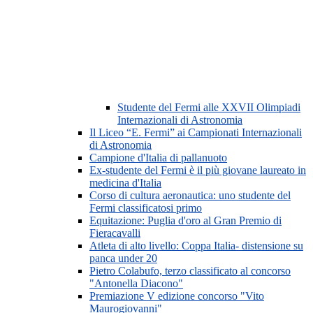
Studente del Fermi alle XXVII Olimpiadi
Internazionali di Astronomia
Il Liceo “E. Fermi” ai Campionati Internazionali
di Astronomia
Campione d'Italia di pallanuoto
Ex-studente del Fermi è il più giovane laureato in
medicina d'Italia
Corso di cultura aeronautica: uno studente del
Fermi classificatosi primo
Equitazione: Puglia d'oro al Gran Premio di
Fieracavalli
Atleta di alto livello: Coppa Italia- distensione su
panca under 20
Pietro Colabufo, terzo classificato al concorso
"Antonella Diacono"
Premiazione V edizione concorso "Vito
Maurogiovanni"