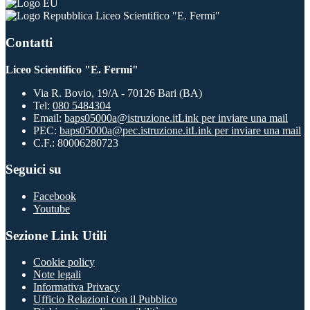
Liceo Scientifico "E. Fermi"
Contatti
Liceo Scientifico "E. Fermi"
Via R. Bovio, 19/A - 70126 Bari (BA)
Tel:
080 5484304
Email:
baps05000a@istruzione.it
Link per inviare una mail
PEC:
baps05000a@pec.istruzione.it
Link per inviare una mail
C.F.: 80006280723
Seguici su
Facebook
Youtube
Sezione Link Utili
Cookie policy
Note legali
Informativa Privacy
Ufficio Relazioni con il Pubblico