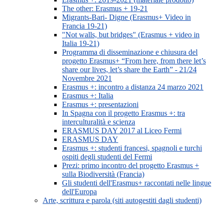
The other: Erasmus + 19-21
Migrants-Bari- Digne (Erasmus+ Video in
Francia 19-21)
"Not walls, but bridges" (Erasmus + video in
Italia 19-21)
Programma di disseminazione e chiusura del
progetto Erasmus+ “From here, from there let’s
share our lives, let’s share the Earth” - 21/24
Novembre 2021
Erasmus +: incontro a distanza 24 marzo 2021
Erasmus +: Italia
Erasmus +: presentazioni
In Spagna con il progetto Erasmus +: tra
interculturalità e scienza
ERASMUS DAY 2017 al Liceo Fermi
ERASMUS DAY
Erasmus +: studenti francesi, spagnoli e turchi
ospiti degli studenti del Fermi
Prezi: primo incontro del progetto Erasmus +
sulla Biodiversità (Francia)
Gli studenti dell'Erasmus+ raccontati nelle lingue
dell'Europa
Arte, scrittura e parola (siti autogestiti dagli studenti)