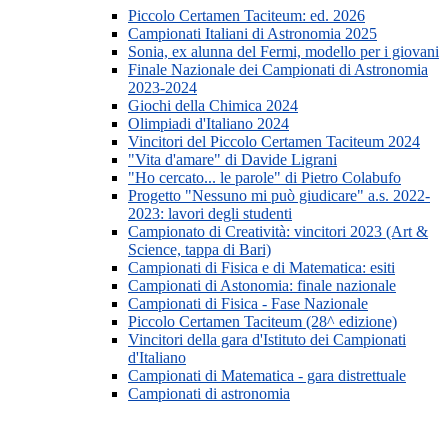
Piccolo Certamen Taciteum: ed. 2026
Campionati Italiani di Astronomia 2025
Sonia, ex alunna del Fermi, modello per i giovani
Finale Nazionale dei Campionati di Astronomia
2023-2024
Giochi della Chimica 2024
Olimpiadi d'Italiano 2024
Vincitori del Piccolo Certamen Taciteum 2024
"Vita d'amare" di Davide Ligrani
"Ho cercato... le parole" di Pietro Colabufo
Progetto "Nessuno mi può giudicare" a.s. 2022-
2023: lavori degli studenti
Campionato di Creatività: vincitori 2023 (Art &
Science, tappa di Bari)
Campionati di Fisica e di Matematica: esiti
Campionati di Astonomia: finale nazionale
Campionati di Fisica - Fase Nazionale
Piccolo Certamen Taciteum (28^ edizione)
Vincitori della gara d'Istituto dei Campionati
d'Italiano
Campionati di Matematica - gara distrettuale
Campionati di astronomia