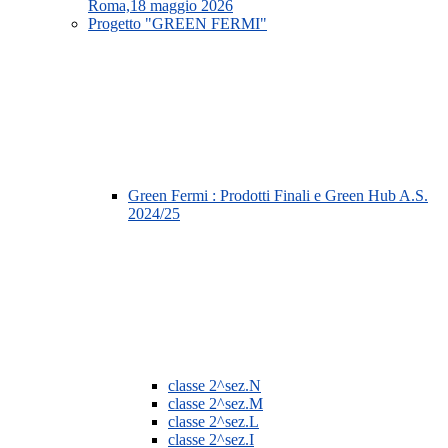
Roma,18 maggio 2026
Progetto "GREEN FERMI"
Green Fermi : Prodotti Finali e Green Hub A.S.
2024/25
classe 2^sez.N
classe 2^sez.M
classe 2^sez.L
classe 2^sez.I