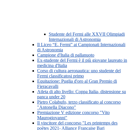
Studente del Fermi alle XXVII Olimpiadi
Internazionali di Astronomia
Il Liceo “E. Fermi” ai Campionati Internazionali
di Astronomia
Campione d'Italia di pallanuoto
Ex-studente del Fermi è il più giovane laureato in
medicina d'Italia
Corso di cultura aeronautica: uno studente del
Fermi classificatosi primo
Equitazione: Puglia d'oro al Gran Premio di
Fieracavalli
Atleta di alto livello: Coppa Italia- distensione su
panca under 20
Pietro Colabufo, terzo classificato al concorso
"Antonella Diacono"
Premiazione V edizione concorso "Vito
Maurogiovanni"
Il vincitore del concorso "Les printemps des
poètes 2021- Alliance Francaise Bari