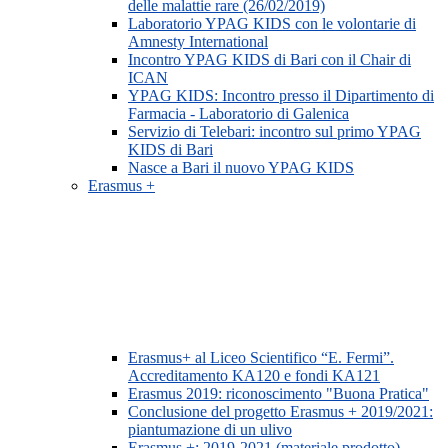
delle malattie rare (26/02/2019)
Laboratorio YPAG KIDS con le volontarie di
Amnesty International
Incontro YPAG KIDS di Bari con il Chair di
ICAN
YPAG KIDS: Incontro presso il Dipartimento di
Farmacia - Laboratorio di Galenica
Servizio di Telebari: incontro sul primo YPAG
KIDS di Bari
Nasce a Bari il nuovo YPAG KIDS
Erasmus +
Erasmus+ al Liceo Scientifico “E. Fermi”.
Accreditamento KA120 e fondi KA121
Erasmus 2019: riconoscimento "Buona Pratica"
Conclusione del progetto Erasmus + 2019/2021:
piantumazione di un ulivo
Erasmus +: 2019-2021 (materiale prodotto)