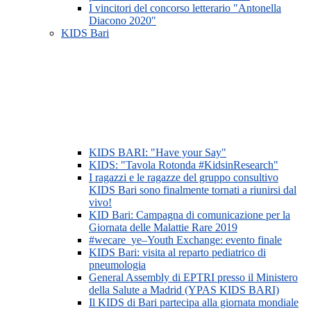
I vincitori del concorso letterario "Antonella
Diacono 2020"
KIDS Bari
KIDS BARI: "Have your Say"
KIDS: "Tavola Rotonda #KidsinResearch"
I ragazzi e le ragazze del gruppo consultivo
KIDS Bari sono finalmente tornati a riunirsi dal
vivo!
KID Bari: Campagna di comunicazione per la
Giornata delle Malattie Rare 2019
#wecare_ye–Youth Exchange: evento finale
KIDS Bari: visita al reparto pediatrico di
pneumologia
General Assembly di EPTRI presso il Ministero
della Salute a Madrid (YPAS KIDS BARI)
Il KIDS di Bari partecipa alla giornata mondiale