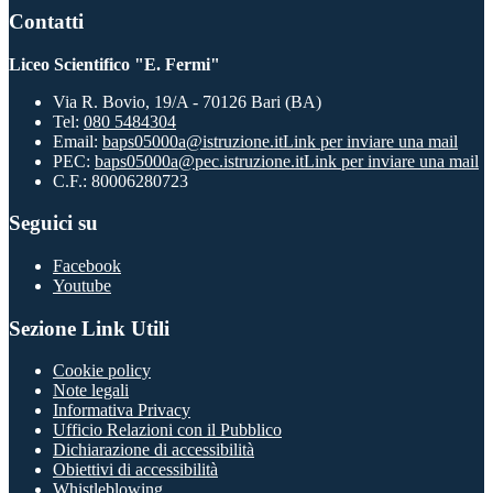
Contatti
Liceo Scientifico "E. Fermi"
Via R. Bovio, 19/A - 70126 Bari (BA)
Tel:
080 5484304
Email:
baps05000a@istruzione.it
Link per inviare una mail
PEC:
baps05000a@pec.istruzione.it
Link per inviare una mail
C.F.: 80006280723
Seguici su
Facebook
Youtube
Sezione Link Utili
Cookie policy
Note legali
Informativa Privacy
Ufficio Relazioni con il Pubblico
Dichiarazione di accessibilità
Obiettivi di accessibilità
Whistleblowing