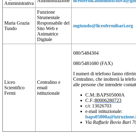
Amministrazione
liceofermi.amministrativa@gm
Amministrativa
Funzione
Strumentale
Maria Grazia
Responsabile del
mgtundo@liceofermibari.org
Tundo
Sito Web e
Animatrice
Digitale
080/5484304
080/5481680 (FAX)
I numeri di telefono fanno riferi
Centralino, che inoltrerà la telef
Liceo
Centralino e
alle persone che intendete contatt
Scientifico
email
Fermi
istituzionale
C.M.:BAPS05000A
C.F.:
80006280723
c/c 13026703
e-mail istituzionale:
baps05000a@istruzione.i
Via Raffaele Bovio
Bari
7