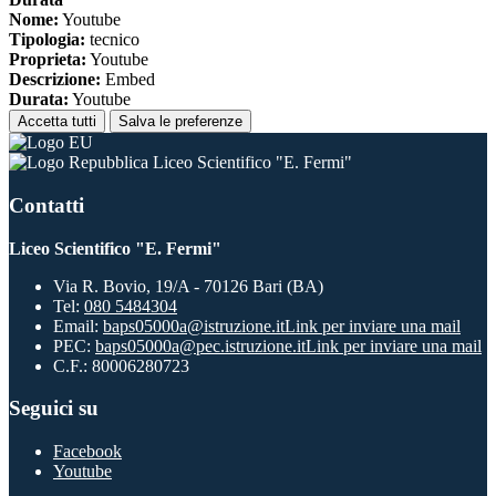
Nome:
Youtube
Tipologia:
tecnico
Proprieta:
Youtube
Descrizione:
Embed
Durata:
Youtube
Accetta tutti
Salva le preferenze
Liceo Scientifico "E. Fermi"
Contatti
Liceo Scientifico "E. Fermi"
Via R. Bovio, 19/A - 70126 Bari (BA)
Tel:
080 5484304
Email:
baps05000a@istruzione.it
Link per inviare una mail
PEC:
baps05000a@pec.istruzione.it
Link per inviare una mail
C.F.: 80006280723
Seguici su
Facebook
Youtube