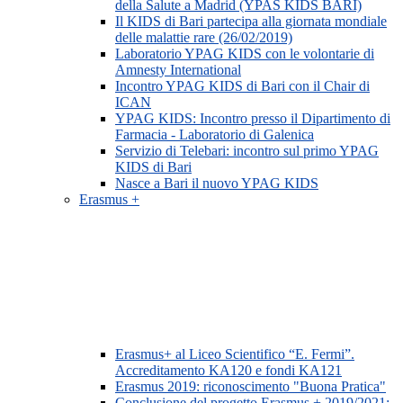
della Salute a Madrid (YPAS KIDS BARI)
Il KIDS di Bari partecipa alla giornata mondiale
delle malattie rare (26/02/2019)
Laboratorio YPAG KIDS con le volontarie di
Amnesty International
Incontro YPAG KIDS di Bari con il Chair di
ICAN
YPAG KIDS: Incontro presso il Dipartimento di
Farmacia - Laboratorio di Galenica
Servizio di Telebari: incontro sul primo YPAG
KIDS di Bari
Nasce a Bari il nuovo YPAG KIDS
Erasmus +
Erasmus+ al Liceo Scientifico “E. Fermi”.
Accreditamento KA120 e fondi KA121
Erasmus 2019: riconoscimento "Buona Pratica"
Conclusione del progetto Erasmus + 2019/2021: