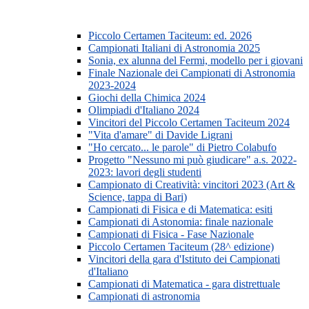
Piccolo Certamen Taciteum: ed. 2026
Campionati Italiani di Astronomia 2025
Sonia, ex alunna del Fermi, modello per i giovani
Finale Nazionale dei Campionati di Astronomia
2023-2024
Giochi della Chimica 2024
Olimpiadi d'Italiano 2024
Vincitori del Piccolo Certamen Taciteum 2024
"Vita d'amare" di Davide Ligrani
"Ho cercato... le parole" di Pietro Colabufo
Progetto "Nessuno mi può giudicare" a.s. 2022-
2023: lavori degli studenti
Campionato di Creatività: vincitori 2023 (Art &
Science, tappa di Bari)
Campionati di Fisica e di Matematica: esiti
Campionati di Astonomia: finale nazionale
Campionati di Fisica - Fase Nazionale
Piccolo Certamen Taciteum (28^ edizione)
Vincitori della gara d'Istituto dei Campionati
d'Italiano
Campionati di Matematica - gara distrettuale
Campionati di astronomia