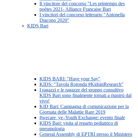
Il vincitore del concorso "Les printemps des
poètes 2021- Alliance Francaise Bari
I vincitori del concorso letterario "Antonella
Diacono 2020"
KIDS Bari
KIDS BARI: "Have your Say"
KIDS: "Tavola Rotonda #KidsinResearch"
I ragazzi e le ragazze del gruppo consultivo
KIDS Bari sono finalmente tornati a riunirsi dal
vivo!
KID Bari: Campagna di comunicazione per la
Giornata delle Malattie Rare 2019
#wecare_ye–Youth Exchange: evento finale
KIDS Bari: visita al reparto pediatrico di
pneumologia
General Assembly di EPTRI presso il Ministero