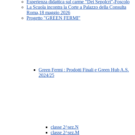
Esperienza didattica sul carme "Dei Sepolcri"-Foscolo
La Scuola incontra la Corte a Palazzo della Consulta
Roma,18 maggio 2026
Progetto "GREEN FERMI"
Green Fermi : Prodotti Finali e Green Hub A.S.
2024/25
classe 2^sez.N
classe 2^sez.M