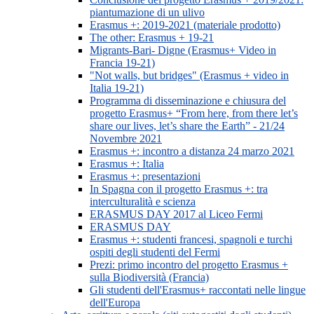
piantumazione di un ulivo
Erasmus +: 2019-2021 (materiale prodotto)
The other: Erasmus + 19-21
Migrants-Bari- Digne (Erasmus+ Video in
Francia 19-21)
"Not walls, but bridges" (Erasmus + video in
Italia 19-21)
Programma di disseminazione e chiusura del
progetto Erasmus+ “From here, from there let’s
share our lives, let’s share the Earth” - 21/24
Novembre 2021
Erasmus +: incontro a distanza 24 marzo 2021
Erasmus +: Italia
Erasmus +: presentazioni
In Spagna con il progetto Erasmus +: tra
interculturalità e scienza
ERASMUS DAY 2017 al Liceo Fermi
ERASMUS DAY
Erasmus +: studenti francesi, spagnoli e turchi
ospiti degli studenti del Fermi
Prezi: primo incontro del progetto Erasmus +
sulla Biodiversità (Francia)
Gli studenti dell'Erasmus+ raccontati nelle lingue
dell'Europa