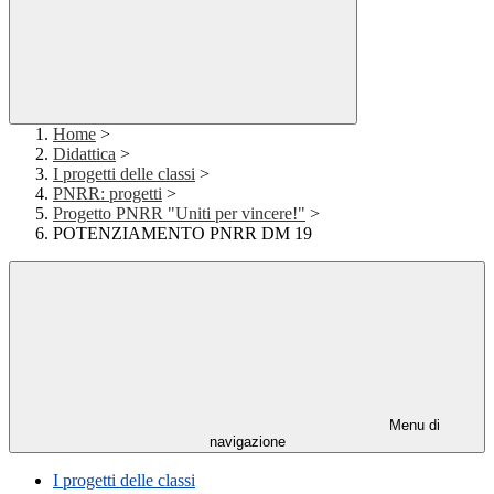
Home
>
Didattica
>
I progetti delle classi
>
PNRR: progetti
>
Progetto PNRR "Uniti per vincere!"
>
POTENZIAMENTO PNRR DM 19
Menu di
navigazione
I progetti delle classi