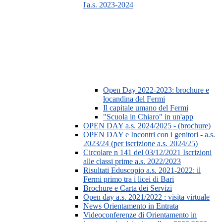
l'a.s. 2023-2024
Open Day 2022-2023: brochure e
locandina del Fermi
Il capitale umano del Fermi
"Scuola in Chiaro" in un'app
OPEN DAY a.s. 2024/2025 - (brochure)
OPEN DAY e Incontri con i genitori - a.s.
2023/24 (per iscrizione a.s. 2024/25)
Circolare n 141 del 03/12/2021 Iscrizioni
alle classi prime a.s. 2022/2023
Risultati Eduscopio a.s. 2021-2022: il
Fermi primo tra i licei di Bari
Brochure e Carta dei Servizi
Open day a.s. 2021/2022 : visita virtuale
News Orientamento in Entrata
Videoconferenze di Orientamento in