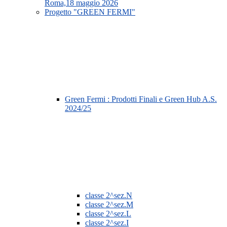
Roma,18 maggio 2026
Progetto "GREEN FERMI"
Green Fermi : Prodotti Finali e Green Hub A.S.
2024/25
classe 2^sez.N
classe 2^sez.M
classe 2^sez.L
classe 2^sez.I