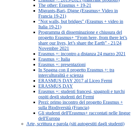
The other: Erasmus + 19-21
Migrants-Bari- Digne (Erasmus+ Video in
Francia 19-21)
"Not walls, but bridges" (Erasmus + video in
Italia 19-21)
Programma di disseminazione e chiusura del
progetto Erasmus+ “From here, from there let’s
share our lives, let’s share the Earth” - 21/24
Novembre 2021
Erasmus +: incontro a distanza 24 marzo 2021
Erasmus +: Italia
Erasmus +: presentazioni
In Spagna con il progetto Erasmus +: tra
interculturalità e scienza
ERASMUS DAY 2017 al Liceo Fermi
ERASMUS DAY
Erasmus +: studenti francesi, spagnoli e turchi
ospiti degli studenti del Fermi
Prezi: primo incontro del progetto Erasmus +
sulla Biodiversità (Francia)
Gli studenti dell'Erasmus+ raccontati nelle lingue
dell'Europa
Arte, scrittura e parola (siti autogestiti dagli studenti)