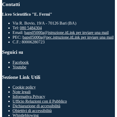
Contatti
Liceo Scientifico "E. Fermi"
Via R. Bovio, 19/A - 70126 Bari (BA)
Tel:
080 5484304
Email:
baps05000a@istruzione.it
Link per inviare una mail
PEC:
baps05000a@pec.istruzione.it
Link per inviare una mail
C.F.: 80006280723
Seguici su
Facebook
Youtube
Sezione Link Utili
Cookie policy
Note legali
Informativa Privacy
Ufficio Relazioni con il Pubblico
Dichiarazione di accessibilità
Obiettivi di accessibilità
Whistleblowing