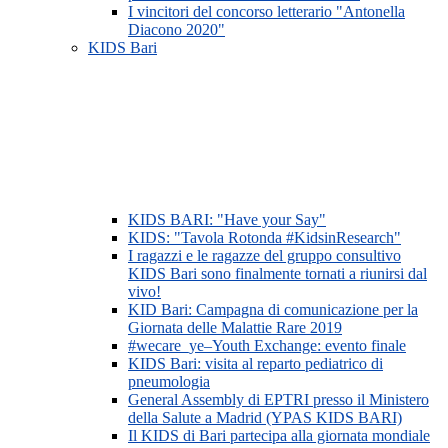
I vincitori del concorso letterario "Antonella
Diacono 2020"
KIDS Bari
KIDS BARI: "Have your Say"
KIDS: "Tavola Rotonda #KidsinResearch"
I ragazzi e le ragazze del gruppo consultivo
KIDS Bari sono finalmente tornati a riunirsi dal
vivo!
KID Bari: Campagna di comunicazione per la
Giornata delle Malattie Rare 2019
#wecare_ye–Youth Exchange: evento finale
KIDS Bari: visita al reparto pediatrico di
pneumologia
General Assembly di EPTRI presso il Ministero
della Salute a Madrid (YPAS KIDS BARI)
Il KIDS di Bari partecipa alla giornata mondiale