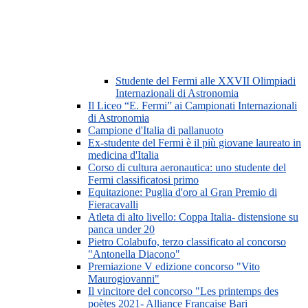
Studente del Fermi alle XXVII Olimpiadi
Internazionali di Astronomia
Il Liceo “E. Fermi” ai Campionati Internazionali
di Astronomia
Campione d'Italia di pallanuoto
Ex-studente del Fermi è il più giovane laureato in
medicina d'Italia
Corso di cultura aeronautica: uno studente del
Fermi classificatosi primo
Equitazione: Puglia d'oro al Gran Premio di
Fieracavalli
Atleta di alto livello: Coppa Italia- distensione su
panca under 20
Pietro Colabufo, terzo classificato al concorso
"Antonella Diacono"
Premiazione V edizione concorso "Vito
Maurogiovanni"
Il vincitore del concorso "Les printemps des
poètes 2021- Alliance Francaise Bari