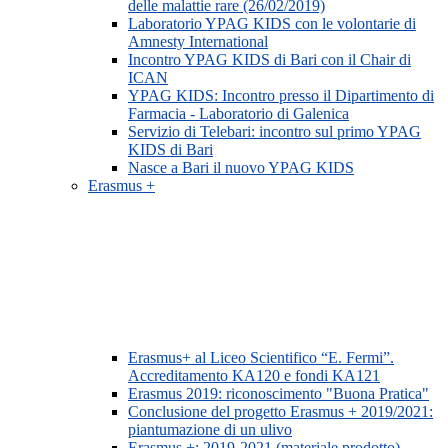
delle malattie rare (26/02/2019)
Laboratorio YPAG KIDS con le volontarie di
Amnesty International
Incontro YPAG KIDS di Bari con il Chair di
ICAN
YPAG KIDS: Incontro presso il Dipartimento di
Farmacia - Laboratorio di Galenica
Servizio di Telebari: incontro sul primo YPAG
KIDS di Bari
Nasce a Bari il nuovo YPAG KIDS
Erasmus +
Erasmus+ al Liceo Scientifico “E. Fermi”.
Accreditamento KA120 e fondi KA121
Erasmus 2019: riconoscimento "Buona Pratica"
Conclusione del progetto Erasmus + 2019/2021:
piantumazione di un ulivo
Erasmus +: 2019-2021 (materiale prodotto)