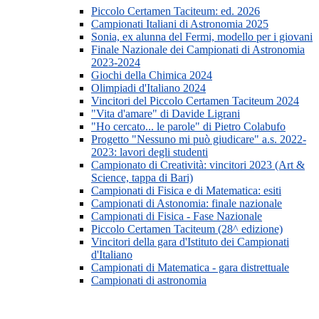
Piccolo Certamen Taciteum: ed. 2026
Campionati Italiani di Astronomia 2025
Sonia, ex alunna del Fermi, modello per i giovani
Finale Nazionale dei Campionati di Astronomia
2023-2024
Giochi della Chimica 2024
Olimpiadi d'Italiano 2024
Vincitori del Piccolo Certamen Taciteum 2024
"Vita d'amare" di Davide Ligrani
"Ho cercato... le parole" di Pietro Colabufo
Progetto "Nessuno mi può giudicare" a.s. 2022-
2023: lavori degli studenti
Campionato di Creatività: vincitori 2023 (Art &
Science, tappa di Bari)
Campionati di Fisica e di Matematica: esiti
Campionati di Astonomia: finale nazionale
Campionati di Fisica - Fase Nazionale
Piccolo Certamen Taciteum (28^ edizione)
Vincitori della gara d'Istituto dei Campionati
d'Italiano
Campionati di Matematica - gara distrettuale
Campionati di astronomia