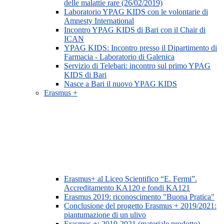
delle malattie rare (26/02/2019)
Laboratorio YPAG KIDS con le volontarie di
Amnesty International
Incontro YPAG KIDS di Bari con il Chair di
ICAN
YPAG KIDS: Incontro presso il Dipartimento di
Farmacia - Laboratorio di Galenica
Servizio di Telebari: incontro sul primo YPAG
KIDS di Bari
Nasce a Bari il nuovo YPAG KIDS
Erasmus +
Erasmus+ al Liceo Scientifico “E. Fermi”.
Accreditamento KA120 e fondi KA121
Erasmus 2019: riconoscimento "Buona Pratica"
Conclusione del progetto Erasmus + 2019/2021:
piantumazione di un ulivo
Erasmus +: 2019-2021 (materiale prodotto)