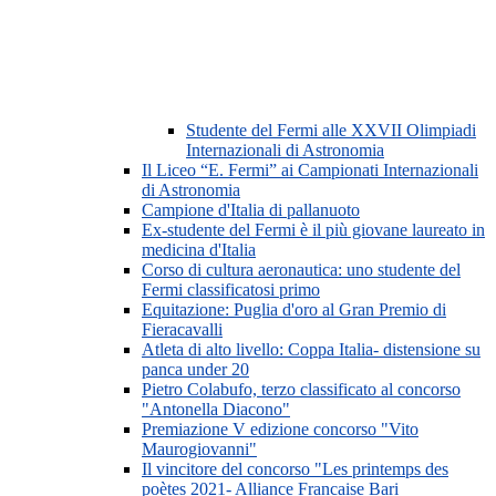
Studente del Fermi alle XXVII Olimpiadi
Internazionali di Astronomia
Il Liceo “E. Fermi” ai Campionati Internazionali
di Astronomia
Campione d'Italia di pallanuoto
Ex-studente del Fermi è il più giovane laureato in
medicina d'Italia
Corso di cultura aeronautica: uno studente del
Fermi classificatosi primo
Equitazione: Puglia d'oro al Gran Premio di
Fieracavalli
Atleta di alto livello: Coppa Italia- distensione su
panca under 20
Pietro Colabufo, terzo classificato al concorso
"Antonella Diacono"
Premiazione V edizione concorso "Vito
Maurogiovanni"
Il vincitore del concorso "Les printemps des
poètes 2021- Alliance Francaise Bari