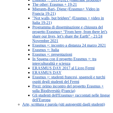
The other: Erasmus + 19-21
Migrants-Bari- Digne (Erasmus+ Video in
Francia 19-21)
"Not walls, but bridges" (Erasmus + video in
Italia 19-21)
Programma di disseminazione e chiusura del
progetto Erasmus+ “From here, from there let’s
share our lives, let’s share the Earth” - 21/24
Novembre 2021
Erasmus +: incontro a distanza 24 marzo 2021
Erasmus +: Italia
Erasmus +: presentazioni
In Spagna con il progetto Erasmus +: tra
interculturalità e scienza
ERASMUS DAY 2017 al Liceo Fermi
ERASMUS DAY
Erasmus +: studenti francesi, spagnoli e turchi
ospiti degli studenti del Fermi
Prezi: primo incontro del progetto Erasmus +
sulla Biodiversità (Francia)
Gli studenti dell'Erasmus+ raccontati nelle lingue
dell'Europa
Arte, scrittura e parola (siti autogestiti dagli studenti)