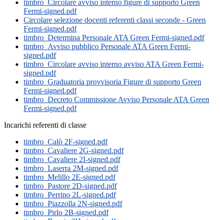
timbro_Circolare avviso interno figure di supporto Green
Fermi-signed.pdf
Circolare selezione docenti referenti classi seconde - Green
Fermi-signed.pdf
timbro_Determina Personale ATA Green Fermi-signed.pdf
timbro_Avviso pubblico Personale ATA Green Fermi-
signed.pdf
timbro_Circolare avviso interno avviso ATA Green Fermi-
signed.pdf
timbro_Graduatoria provvisoria Figure di supporto Green
Fermi-signed.pdf
timbro_Decreto Commissione Avviso Personale ATA Green
Fermi-signed.pdf
Incarichi referenti di classe
timbro_Calò 2F-signed.pdf
timbro_Cavaliere 2G-signed.pdf
timbro_Cavaliere 2I-signed.pdf
timbro_Laserra 2M-signed.pdf
timbro_Melillo 2E-signed.pdf
timbro_Pastore 2D-signed.pdf
timbro_Perrino 2L-signed.pdf
timbro_Piazzolla 2N-signed.pdf
timbro_Pirlo 2B-signed.pdf