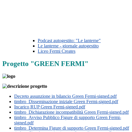
Podcast autogestito: "Le lanterne"
Le lanterne - giornale autogestito
Liceo Fermi Creates
Progetto "GREEN FERMI"
Decreto assunzione in bilancio Green Fermi-signed.pdf
timbro_Disseminazione iniziale Green Fermi-signed.pdf
Incarico RUP Green Fermi-signed.pdf
timbro_Dichiarazione incompatibilità Green Fermi-signed.pdf
timbro_Avviso Pubblico Figure di supporto Green Fermi-
signed.pdf
timbro_Determina Figure di supporto Green Fermi-signed.pdf