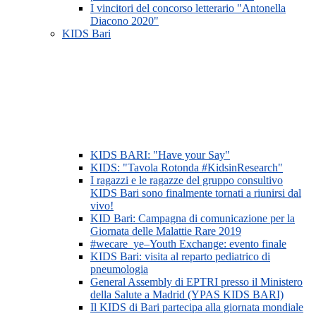
I vincitori del concorso letterario "Antonella
Diacono 2020"
KIDS Bari
KIDS BARI: "Have your Say"
KIDS: "Tavola Rotonda #KidsinResearch"
I ragazzi e le ragazze del gruppo consultivo
KIDS Bari sono finalmente tornati a riunirsi dal
vivo!
KID Bari: Campagna di comunicazione per la
Giornata delle Malattie Rare 2019
#wecare_ye–Youth Exchange: evento finale
KIDS Bari: visita al reparto pediatrico di
pneumologia
General Assembly di EPTRI presso il Ministero
della Salute a Madrid (YPAS KIDS BARI)
Il KIDS di Bari partecipa alla giornata mondiale