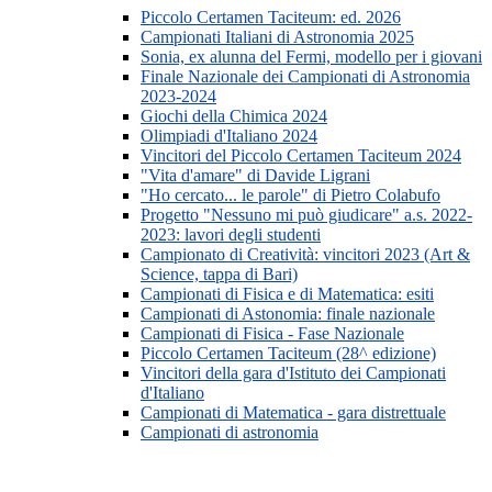
Piccolo Certamen Taciteum: ed. 2026
Campionati Italiani di Astronomia 2025
Sonia, ex alunna del Fermi, modello per i giovani
Finale Nazionale dei Campionati di Astronomia
2023-2024
Giochi della Chimica 2024
Olimpiadi d'Italiano 2024
Vincitori del Piccolo Certamen Taciteum 2024
"Vita d'amare" di Davide Ligrani
"Ho cercato... le parole" di Pietro Colabufo
Progetto "Nessuno mi può giudicare" a.s. 2022-
2023: lavori degli studenti
Campionato di Creatività: vincitori 2023 (Art &
Science, tappa di Bari)
Campionati di Fisica e di Matematica: esiti
Campionati di Astonomia: finale nazionale
Campionati di Fisica - Fase Nazionale
Piccolo Certamen Taciteum (28^ edizione)
Vincitori della gara d'Istituto dei Campionati
d'Italiano
Campionati di Matematica - gara distrettuale
Campionati di astronomia