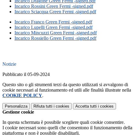
Incarico Dragone Green Fermi -signed.pdf
Incarico Rossini Green Fermi -signed.pdf
Incarico Sciacqua Green Fermi -signed.pdf
Incarico Franco Green Fermi -signed.pdf
Incarico Lupelli Green Fermi -signed.pdf
Incarico Mincuzzi Green Fermi -signed.pdf
Incarico Rossiello Green Fermi -signed.pdf
Notizie
Pubblicato il 05-09-2024
Questo sito o gli strumenti terzi da questo utilizzati si avvalgono di
cookie necessari al funzionamento ed utili alle finalità illustrate nella
COOKIE POLICY
.
Personalizza
Rifiuta tutti
i cookies
Accetta tutti
i cookies
Gestione cookie
In questa schermata è possibile scegliere quali cookie consentire.
I cookie necessari sono quelli che consentono il funzionamento della
piattaforma e non è possibile disabilitarli.