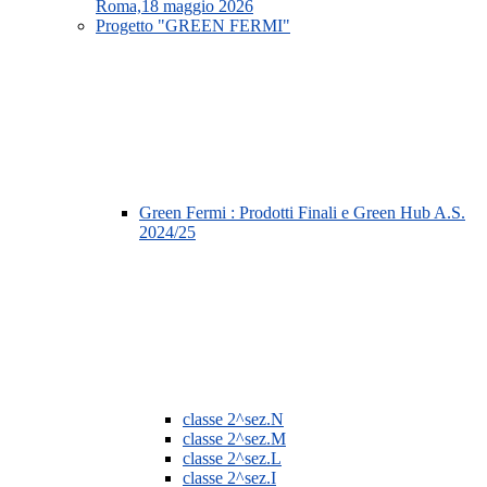
Roma,18 maggio 2026
Progetto "GREEN FERMI"
Green Fermi : Prodotti Finali e Green Hub A.S.
2024/25
classe 2^sez.N
classe 2^sez.M
classe 2^sez.L
classe 2^sez.I