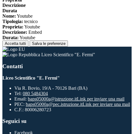
Descrizione
Durata
Nome:
Youtube
Tipologia:
tecnico
Proprieta:
Youtube
Descrizione:
Embed
Durata:
Youtube
Accetta tutti
Salva le preferenze
Liceo Scientifico "E. Fermi"
Contatti
Liceo Scientifico "E. Fermi"
Via R. Bovio, 19/A - 70126 Bari (BA)
Tel:
080 5484304
Email:
baps05000a@istruzione.it
Link per inviare una mail
PEC:
baps05000a@pec.istruzione.it
Link per inviare una mail
C.F.: 80006280723
Seguici su
Facebook