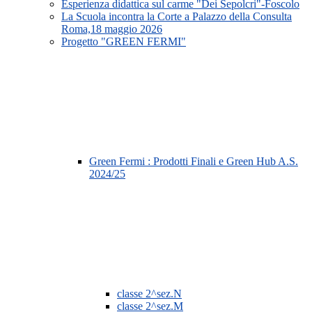
Esperienza didattica sul carme "Dei Sepolcri"-Foscolo
La Scuola incontra la Corte a Palazzo della Consulta
Roma,18 maggio 2026
Progetto "GREEN FERMI"
Green Fermi : Prodotti Finali e Green Hub A.S.
2024/25
classe 2^sez.N
classe 2^sez.M