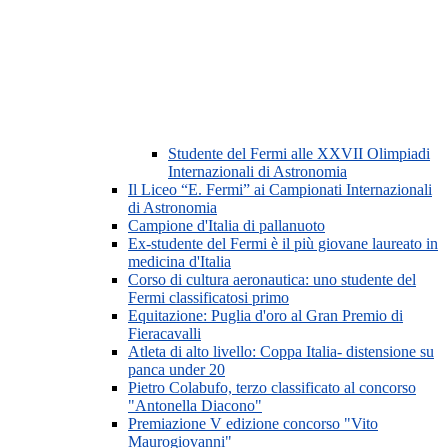
Studente del Fermi alle XXVII Olimpiadi
Internazionali di Astronomia
Il Liceo “E. Fermi” ai Campionati Internazionali
di Astronomia
Campione d'Italia di pallanuoto
Ex-studente del Fermi è il più giovane laureato in
medicina d'Italia
Corso di cultura aeronautica: uno studente del
Fermi classificatosi primo
Equitazione: Puglia d'oro al Gran Premio di
Fieracavalli
Atleta di alto livello: Coppa Italia- distensione su
panca under 20
Pietro Colabufo, terzo classificato al concorso
"Antonella Diacono"
Premiazione V edizione concorso "Vito
Maurogiovanni"