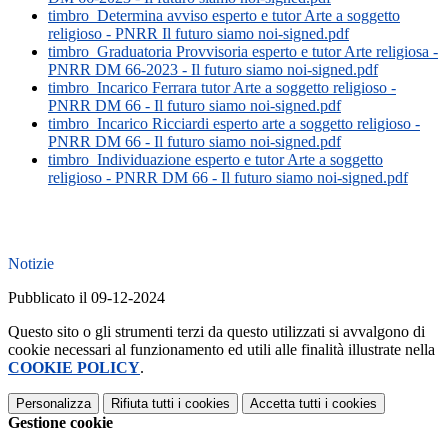
timbro_Determina avviso esperto e tutor Arte a soggetto
religioso - PNRR Il futuro siamo noi-signed.pdf
timbro_Graduatoria Provvisoria esperto e tutor Arte religiosa -
PNRR DM 66-2023 - Il futuro siamo noi-signed.pdf
timbro_Incarico Ferrara tutor Arte a soggetto religioso -
PNRR DM 66 - Il futuro siamo noi-signed.pdf
timbro_Incarico Ricciardi esperto arte a soggetto religioso -
PNRR DM 66 - Il futuro siamo noi-signed.pdf
timbro_Individuazione esperto e tutor Arte a soggetto
religioso - PNRR DM 66 - Il futuro siamo noi-signed.pdf
Notizie
Pubblicato il 09-12-2024
Questo sito o gli strumenti terzi da questo utilizzati si avvalgono di
cookie necessari al funzionamento ed utili alle finalità illustrate nella
COOKIE POLICY
.
Personalizza
Rifiuta tutti
i cookies
Accetta tutti
i cookies
Gestione cookie