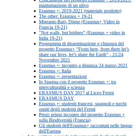
piantumazione di un ulivo
Erasmus +: 2019-2021 (materiale prodotto)
The other: Erasmus + 19-21
Migrants-Bari- Digne (Erasmus+ Video in
Francia 19-21)
"Not walls, but bridges" (Erasmus + video in
Italia 19-21)
Programma di disseminazione e chiusura del
progetto Erasmus+ “From here, from there let’s
share our lives, let’s share the Earth” - 21/24
Novembre 2021
Erasmus +: incontro a distanza 24 marzo 2021
Erasmus +: Italia
Erasmus +: presentazioni
In Spagna con il progetto Erasmus +: tra
interculturalità e scienza
ERASMUS DAY 2017 al Liceo Fermi
ERASMUS DAY
Erasmus +: studenti francesi, spagnoli e turchi
ospiti degli studenti del Fermi
Prezi: primo incontro del progetto Erasmus +
sulla Biodiversità (Francia)
Gli studenti dell'Erasmus+ raccontati nelle lingue
dell'Europa