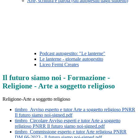
Arte, scrittura e parola (siti autogestiti dagli studenti)
Podcast autogestito: "Le lanterne"
Le lanterne - giornale autogestito
Liceo Fermi Creates
Il futuro siamo noi - Formazione -
Religione - Arte a soggetto religioso
Religione-Arte a soggetto religioso
timbro_Avviso esperto e tutor Arte a soggetto religioso PNRR
Il futuro siamo noi-signed.pdf
timbro_Circolare Avviso esperti e tutor Arte a soggetto
religioso PNRR Il futuro siamo noi-signed.pdf
timbro_Commissione esperto e tutor Arte religiosa PNRR
DM 66-2023 - Il futuro siamo noi-signed.pdf