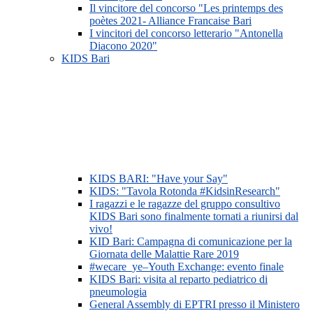
Il vincitore del concorso "Les printemps des
poètes 2021- Alliance Francaise Bari
I vincitori del concorso letterario "Antonella
Diacono 2020"
KIDS Bari
KIDS BARI: "Have your Say"
KIDS: "Tavola Rotonda #KidsinResearch"
I ragazzi e le ragazze del gruppo consultivo
KIDS Bari sono finalmente tornati a riunirsi dal
vivo!
KID Bari: Campagna di comunicazione per la
Giornata delle Malattie Rare 2019
#wecare_ye–Youth Exchange: evento finale
KIDS Bari: visita al reparto pediatrico di
pneumologia
General Assembly di EPTRI presso il Ministero