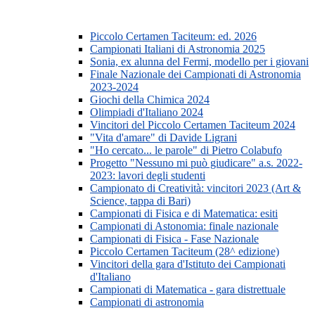
Piccolo Certamen Taciteum: ed. 2026
Campionati Italiani di Astronomia 2025
Sonia, ex alunna del Fermi, modello per i giovani
Finale Nazionale dei Campionati di Astronomia
2023-2024
Giochi della Chimica 2024
Olimpiadi d'Italiano 2024
Vincitori del Piccolo Certamen Taciteum 2024
"Vita d'amare" di Davide Ligrani
"Ho cercato... le parole" di Pietro Colabufo
Progetto "Nessuno mi può giudicare" a.s. 2022-
2023: lavori degli studenti
Campionato di Creatività: vincitori 2023 (Art &
Science, tappa di Bari)
Campionati di Fisica e di Matematica: esiti
Campionati di Astonomia: finale nazionale
Campionati di Fisica - Fase Nazionale
Piccolo Certamen Taciteum (28^ edizione)
Vincitori della gara d'Istituto dei Campionati
d'Italiano
Campionati di Matematica - gara distrettuale
Campionati di astronomia