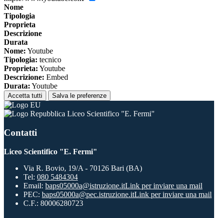
Nome
Tipologia
Proprieta
Descrizione
Durata
Nome:
Youtube
Tipologia:
tecnico
Proprieta:
Youtube
Descrizione:
Embed
Durata:
Youtube
Accetta tutti
Salva le preferenze
Liceo Scientifico "E. Fermi"
Contatti
Liceo Scientifico "E. Fermi"
Via R. Bovio, 19/A - 70126 Bari (BA)
Tel:
080 5484304
Email:
baps05000a@istruzione.it
Link per inviare una mail
PEC:
baps05000a@pec.istruzione.it
Link per inviare una mail
C.F.: 80006280723