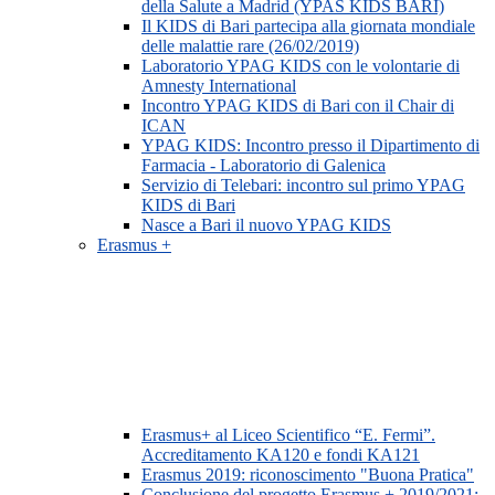
della Salute a Madrid (YPAS KIDS BARI)
Il KIDS di Bari partecipa alla giornata mondiale
delle malattie rare (26/02/2019)
Laboratorio YPAG KIDS con le volontarie di
Amnesty International
Incontro YPAG KIDS di Bari con il Chair di
ICAN
YPAG KIDS: Incontro presso il Dipartimento di
Farmacia - Laboratorio di Galenica
Servizio di Telebari: incontro sul primo YPAG
KIDS di Bari
Nasce a Bari il nuovo YPAG KIDS
Erasmus +
Erasmus+ al Liceo Scientifico “E. Fermi”.
Accreditamento KA120 e fondi KA121
Erasmus 2019: riconoscimento "Buona Pratica"
Conclusione del progetto Erasmus + 2019/2021: