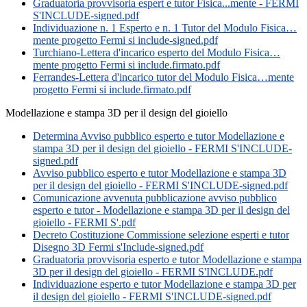
Graduatoria provvisoria espert e tutor Fisica...mente - FERMI
S'INCLUDE-signed.pdf
Individuazione n. 1 Esperto e n. 1 Tutor del Modulo Fisica…
mente progetto Fermi si include-signed.pdf
Turchiano-Lettera d'incarico esperto del Modulo Fisica…
mente progetto Fermi si include.firmato.pdf
Ferrandes-Lettera d'incarico tutor del Modulo Fisica…mente
progetto Fermi si include.firmato.pdf
Modellazione e stampa 3D per il design del gioiello
Determina Avviso pubblico esperto e tutor Modellazione e
stampa 3D per il design del gioiello - FERMI S'INCLUDE-
signed.pdf
Avviso pubblico esperto e tutor Modellazione e stampa 3D
per il design del gioiello - FERMI S'INCLUDE-signed.pdf
Comunicazione avvenuta pubblicazione avviso pubblico
esperto e tutor - Modellazione e stampa 3D per il design del
gioiello - FERMI S'.pdf
Decreto Costituzione Commissione selezione esperti e tutor
Disegno 3D Fermi s'Include-signed.pdf
Graduatoria provvisoria esperto e tutor Modellazione e stampa
3D per il design del gioiello - FERMI S'INCLUDE.pdf
Individuazione esperto e tutor Modellazione e stampa 3D per
il design del gioiello - FERMI S'INCLUDE-signed.pdf