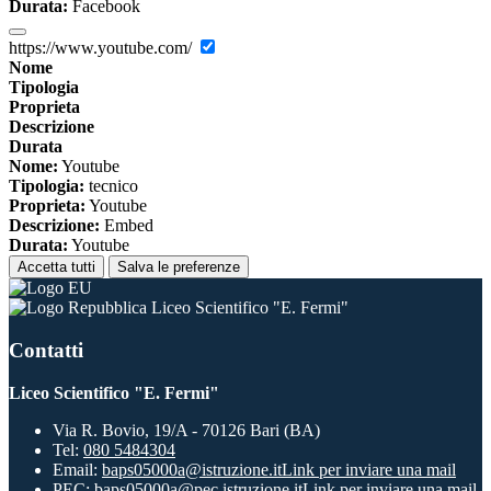
Durata:
Facebook
https://www.youtube.com/
Nome
Tipologia
Proprieta
Descrizione
Durata
Nome:
Youtube
Tipologia:
tecnico
Proprieta:
Youtube
Descrizione:
Embed
Durata:
Youtube
Accetta tutti
Salva le preferenze
Liceo Scientifico "E. Fermi"
Contatti
Liceo Scientifico "E. Fermi"
Via R. Bovio, 19/A - 70126 Bari (BA)
Tel:
080 5484304
Email:
baps05000a@istruzione.it
Link per inviare una mail
PEC:
baps05000a@pec.istruzione.it
Link per inviare una mail