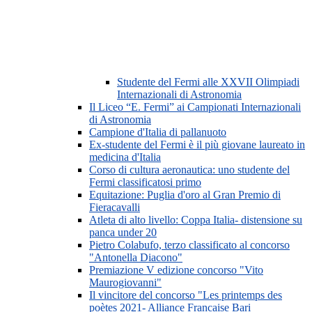
Studente del Fermi alle XXVII Olimpiadi
Internazionali di Astronomia
Il Liceo “E. Fermi” ai Campionati Internazionali
di Astronomia
Campione d'Italia di pallanuoto
Ex-studente del Fermi è il più giovane laureato in
medicina d'Italia
Corso di cultura aeronautica: uno studente del
Fermi classificatosi primo
Equitazione: Puglia d'oro al Gran Premio di
Fieracavalli
Atleta di alto livello: Coppa Italia- distensione su
panca under 20
Pietro Colabufo, terzo classificato al concorso
"Antonella Diacono"
Premiazione V edizione concorso "Vito
Maurogiovanni"
Il vincitore del concorso "Les printemps des
poètes 2021- Alliance Francaise Bari