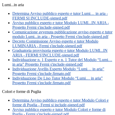
Lumi...in aria
Determina Avviso pubblico esperto e tutor Lumi… in aria -
FERMI SI INCLUDE-signed.pdf
Avviso pubblico esperto e tutor Modulo LUMI...IN ARIA -
Progetto Fermi s'include-signed.pdf
Comunicazione avvenuta pubblicazione avviso esperto e tutor
modulo Lumi...in aria - Progetto Fermi s'include-signed.pdf
Decreto Commissione Avviso esperto e tutor Modulo
LUMINARIA - Fermi s'include-signed.pdf
Graduatoria provvisoria esperto e tutor Modulo LUMI...IN
ARIA - FERMI S'INCLUDE-signed.pdf
Individuazione n. 1 Esperto e n. 1 Tutor del Modulo “Lumi…
in aria” Progetto Fermi s'include-signed.pdf
Individuazione Avellis Esperto Modulo “Lumi… in aria”
Progetto Fermi s'include.firmato.pdf
Individuazione De Liso Tutor Modulo “Lumi… in aria”
Progetto Fermi s'include.firmato.pdf
Colori e forme di Puglia
Determina Avviso pubblico esperto e tutor Modulo Colori e
forme di Puglia - Fermi si include-signed.pdf
Avviso pubblico esperto e tutor Modulo Colori e forme di
Puglia - Fermi s'include-signed.pdf