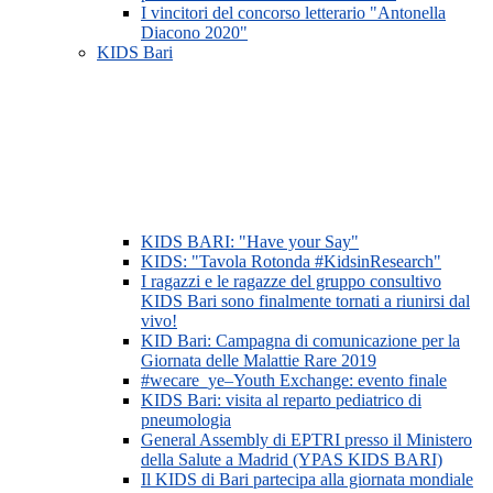
I vincitori del concorso letterario "Antonella
Diacono 2020"
KIDS Bari
KIDS BARI: "Have your Say"
KIDS: "Tavola Rotonda #KidsinResearch"
I ragazzi e le ragazze del gruppo consultivo
KIDS Bari sono finalmente tornati a riunirsi dal
vivo!
KID Bari: Campagna di comunicazione per la
Giornata delle Malattie Rare 2019
#wecare_ye–Youth Exchange: evento finale
KIDS Bari: visita al reparto pediatrico di
pneumologia
General Assembly di EPTRI presso il Ministero
della Salute a Madrid (YPAS KIDS BARI)
Il KIDS di Bari partecipa alla giornata mondiale