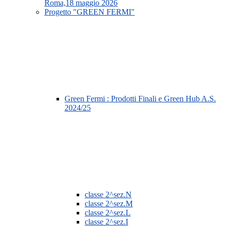
Roma,18 maggio 2026
Progetto "GREEN FERMI"
Green Fermi : Prodotti Finali e Green Hub A.S.
2024/25
classe 2^sez.N
classe 2^sez.M
classe 2^sez.L
classe 2^sez.I