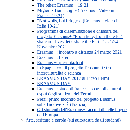
The other: Erasmus + 19-21
Migrants-Bari- Digne (Erasmus+ Video in
Francia 19-21)
"Not walls, but bridges" (Erasmus + video in
Italia 19-21)
Programma di disseminazione e chiusura del
progetto Erasmus+ “From here, from there let’s
share our lives, let’s share the Earth” - 21/24
Novembre 2021
Erasmus +: incontro a distanza 24 marzo 2021
Erasmus +: Italia
Erasmus +: presentazioni
In Spagna con il progetto Erasmus +: tra
interculturalità e scienza
ERASMUS DAY 2017 al Liceo Fermi
ERASMUS DAY
Erasmus +: studenti francesi, spagnoli e turchi
ospiti degli studenti del Fermi
Prezi: primo incontro del progetto Erasmus +
sulla Biodiversità (Francia)
Gli studenti dell'Erasmus+ raccontati nelle lingue
dell'Europa
Arte, scrittura e parola (siti autogestiti dagli studenti)