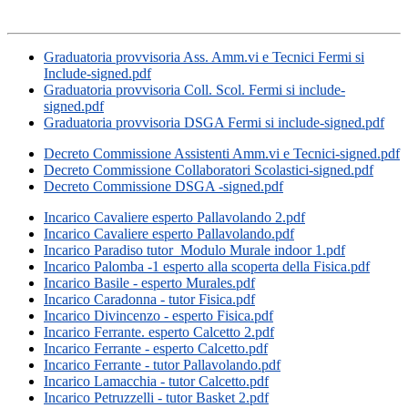
Graduatoria provvisoria Ass. Amm.vi e Tecnici Fermi si
Include-signed.pdf
Graduatoria provvisoria Coll. Scol. Fermi si include-
signed.pdf
Graduatoria provvisoria DSGA Fermi si include-signed.pdf
Decreto Commissione Assistenti Amm.vi e Tecnici-signed.pdf
Decreto Commissione Collaboratori Scolastici-signed.pdf
Decreto Commissione DSGA -signed.pdf
Incarico Cavaliere esperto Pallavolando 2.pdf
Incarico Cavaliere esperto Pallavolando.pdf
Incarico Paradiso tutor Modulo Murale indoor 1.pdf
Incarico Palomba -1 esperto alla scoperta della Fisica.pdf
Incarico Basile - esperto Murales.pdf
Incarico Caradonna - tutor Fisica.pdf
Incarico Divincenzo - esperto Fisica.pdf
Incarico Ferrante. esperto Calcetto 2.pdf
Incarico Ferrante - esperto Calcetto.pdf
Incarico Ferrante - tutor Pallavolando.pdf
Incarico Lamacchia - tutor Calcetto.pdf
Incarico Petruzzelli - tutor Basket 2.pdf