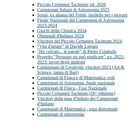
Piccolo Certamen Taciteum: ed. 2026
Campionati Italiani di Astronomia 2025
Sonia, ex alunna del Fermi, modello per i giovani
Finale Nazionale dei Campionati di Astronomia
2023-2024
Giochi della Chimica 2024
Olimpiadi d'Italiano 2024
Vincitori del Piccolo Certamen Taciteum 2024
"Vita d'amare" di Davide Ligrani
"Ho cercato... le parole" di Pietro Colabufo
Progetto "Nessuno mi può giudicare" a.s. 2022-
2023: lavori degli studenti
Campionato di Creatività: vincitori 2023 (Art &
Science, tappa di Bari)
Campionati di Fisica e di Matematica: esiti
Campionati di Astonomia: finale nazionale
Campionati di Fisica - Fase Nazionale
Piccolo Certamen Taciteum (28^ edizione)
Vincitori della gara d'Istituto dei Campionati
d'Italiano
Campionati di Matematica - gara distrettuale
Campionati di astronomia