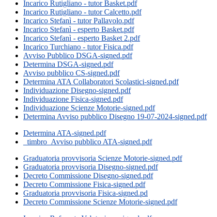
Incarico Rutigliano - tutor Basket.pdf
Incarico Rutigliano - tutor Calcetto.pdf
Incarico Stefanì - tutor Pallavolo.pdf
Incarico Stefanì - esperto Basket.pdf
Incarico Stefanì - esperto Basket 2.pdf
Incarico Turchiano - tutor Fisica.pdf
Avviso Pubblico DSGA-signed.pdf
Determina DSGA-signed.pdf
Avviso pubblico CS-signed.pdf
Determina ATA Collaboratori Scolastici-signed.pdf
Individuazione Disegno-signed.pdf
Individuazione Fisica-signed.pdf
Individuazione Scienze Motorie-signed.pdf
Determina Avviso pubblico Disegno 19-07-2024-signed.pdf
Determina ATA-signed.pdf
_timbro_Avviso pubblico ATA-signed.pdf
Graduatoria provvisoria Scienze Motorie-signed.pdf
Graduatoria provvisoria Disegno-signed.pdf
Decreto Commissione Disegno-signed.pdf
Decreto Commissione Fisica-signed.pdf
Graduatoria provvisoria Fisica-signed.pd
Decreto Commissione Scienze Motorie-signed.pdf