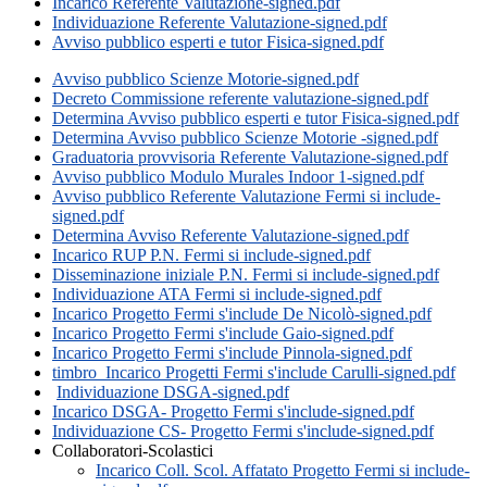
Incarico Referente Valutazione-signed.pdf
Individuazione Referente Valutazione-signed.pdf
Avviso pubblico esperti e tutor Fisica-signed.pdf
Avviso pubblico Scienze Motorie-signed.pdf
Decreto Commissione referente valutazione-signed.pdf
Determina Avviso pubblico esperti e tutor Fisica-signed.pdf
Determina Avviso pubblico Scienze Motorie -signed.pdf
Graduatoria provvisoria Referente Valutazione-signed.pdf
Avviso pubblico Modulo Murales Indoor 1-signed.pdf
Avviso pubblico Referente Valutazione Fermi si include-
signed.pdf
Determina Avviso Referente Valutazione-signed.pdf
Incarico RUP P.N. Fermi si include-signed.pdf
Disseminazione iniziale P.N. Fermi si include-signed.pdf
Individuazione ATA Fermi si include-signed.pdf
Incarico Progetto Fermi s'include De Nicolò-signed.pdf
Incarico Progetto Fermi s'include Gaio-signed.pdf
Incarico Progetto Fermi s'include Pinnola-signed.pdf
timbro_Incarico Progetti Fermi s'include Carulli-signed.pdf
Individuazione DSGA-signed.pdf
Incarico DSGA- Progetto Fermi s'include-signed.pdf
Individuazione CS- Progetto Fermi s'include-signed.pdf
Collaboratori-Scolastici
Incarico Coll. Scol. Affatato Progetto Fermi si include-