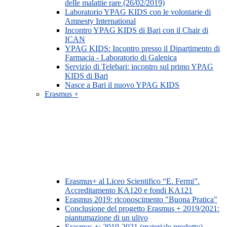
delle malattie rare (26/02/2019)
Laboratorio YPAG KIDS con le volontarie di
Amnesty International
Incontro YPAG KIDS di Bari con il Chair di
ICAN
YPAG KIDS: Incontro presso il Dipartimento di
Farmacia - Laboratorio di Galenica
Servizio di Telebari: incontro sul primo YPAG
KIDS di Bari
Nasce a Bari il nuovo YPAG KIDS
Erasmus +
Erasmus+ al Liceo Scientifico “E. Fermi”.
Accreditamento KA120 e fondi KA121
Erasmus 2019: riconoscimento "Buona Pratica"
Conclusione del progetto Erasmus + 2019/2021:
piantumazione di un ulivo
Erasmus +: 2019-2021 (materiale prodotto)