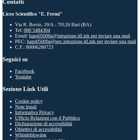
Contatti
Liceo Scientifico "E. Fermi"
Via R. Bovio, 19/A - 70126 Bari (BA)
Tel:
080 5484304
Email:
baps05000a@istruzione.it
Link per inviare una mail
PEC:
baps05000a@pec.istruzione.it
Link per inviare una mail
C.F.: 80006280723
Seguici su
Facebook
Youtube
Sezione Link Utili
Cookie policy
Note legali
Informativa Privacy
Ufficio Relazioni con il Pubblico
Dichiarazione di accessibilità
Obiettivi di accessibilità
Whistleblowing