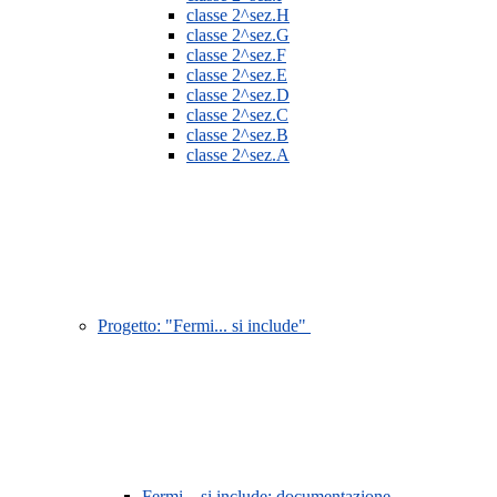
classe 2^sez.H
classe 2^sez.G
classe 2^sez.F
classe 2^sez.E
classe 2^sez.D
classe 2^sez.C
classe 2^sez.B
classe 2^sez.A
Progetto: "Fermi... si include"
Fermi... si include: documentazione