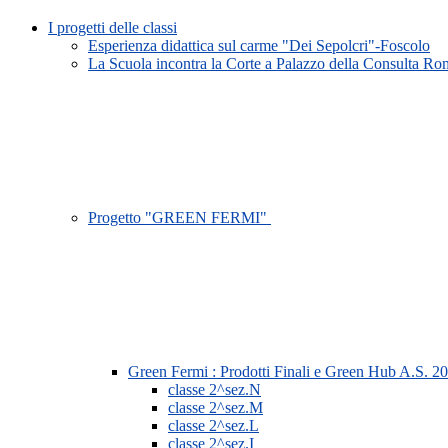
I progetti delle classi
Esperienza didattica sul carme "Dei Sepolcri"-Foscolo
La Scuola incontra la Corte a Palazzo della Consulta R
Progetto "GREEN FERMI"
Green Fermi : Prodotti Finali e Green Hub A.S. 2
classe 2^sez.N
classe 2^sez.M
classe 2^sez.L
classe 2^sez.I