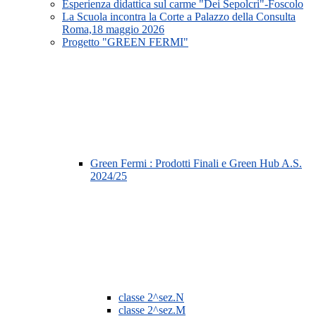
Esperienza didattica sul carme "Dei Sepolcri"-Foscolo
La Scuola incontra la Corte a Palazzo della Consulta
Roma,18 maggio 2026
Progetto "GREEN FERMI"
Green Fermi : Prodotti Finali e Green Hub A.S.
2024/25
classe 2^sez.N
classe 2^sez.M