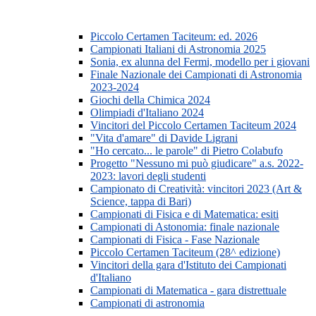
Piccolo Certamen Taciteum: ed. 2026
Campionati Italiani di Astronomia 2025
Sonia, ex alunna del Fermi, modello per i giovani
Finale Nazionale dei Campionati di Astronomia
2023-2024
Giochi della Chimica 2024
Olimpiadi d'Italiano 2024
Vincitori del Piccolo Certamen Taciteum 2024
"Vita d'amare" di Davide Ligrani
"Ho cercato... le parole" di Pietro Colabufo
Progetto "Nessuno mi può giudicare" a.s. 2022-
2023: lavori degli studenti
Campionato di Creatività: vincitori 2023 (Art &
Science, tappa di Bari)
Campionati di Fisica e di Matematica: esiti
Campionati di Astonomia: finale nazionale
Campionati di Fisica - Fase Nazionale
Piccolo Certamen Taciteum (28^ edizione)
Vincitori della gara d'Istituto dei Campionati
d'Italiano
Campionati di Matematica - gara distrettuale
Campionati di astronomia