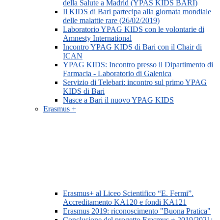
della Salute a Madrid (YPAS KIDS BARI)
Il KIDS di Bari partecipa alla giornata mondiale
delle malattie rare (26/02/2019)
Laboratorio YPAG KIDS con le volontarie di
Amnesty International
Incontro YPAG KIDS di Bari con il Chair di
ICAN
YPAG KIDS: Incontro presso il Dipartimento di
Farmacia - Laboratorio di Galenica
Servizio di Telebari: incontro sul primo YPAG
KIDS di Bari
Nasce a Bari il nuovo YPAG KIDS
Erasmus +
Erasmus+ al Liceo Scientifico “E. Fermi”.
Accreditamento KA120 e fondi KA121
Erasmus 2019: riconoscimento "Buona Pratica"
Conclusione del progetto Erasmus + 2019/2021: