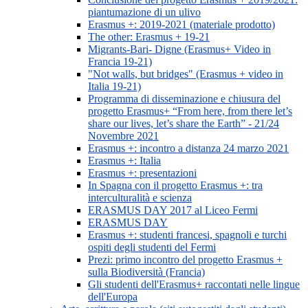
piantumazione di un ulivo
Erasmus +: 2019-2021 (materiale prodotto)
The other: Erasmus + 19-21
Migrants-Bari- Digne (Erasmus+ Video in
Francia 19-21)
"Not walls, but bridges" (Erasmus + video in
Italia 19-21)
Programma di disseminazione e chiusura del
progetto Erasmus+ “From here, from there let’s
share our lives, let’s share the Earth” - 21/24
Novembre 2021
Erasmus +: incontro a distanza 24 marzo 2021
Erasmus +: Italia
Erasmus +: presentazioni
In Spagna con il progetto Erasmus +: tra
interculturalità e scienza
ERASMUS DAY 2017 al Liceo Fermi
ERASMUS DAY
Erasmus +: studenti francesi, spagnoli e turchi
ospiti degli studenti del Fermi
Prezi: primo incontro del progetto Erasmus +
sulla Biodiversità (Francia)
Gli studenti dell'Erasmus+ raccontati nelle lingue
dell'Europa