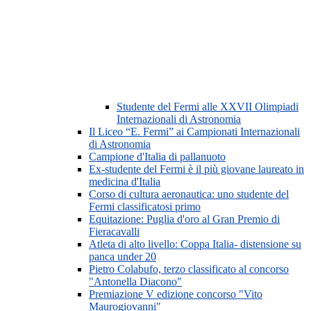
Studente del Fermi alle XXVII Olimpiadi
Internazionali di Astronomia
Il Liceo “E. Fermi” ai Campionati Internazionali
di Astronomia
Campione d'Italia di pallanuoto
Ex-studente del Fermi è il più giovane laureato in
medicina d'Italia
Corso di cultura aeronautica: uno studente del
Fermi classificatosi primo
Equitazione: Puglia d'oro al Gran Premio di
Fieracavalli
Atleta di alto livello: Coppa Italia- distensione su
panca under 20
Pietro Colabufo, terzo classificato al concorso
"Antonella Diacono"
Premiazione V edizione concorso "Vito
Maurogiovanni"