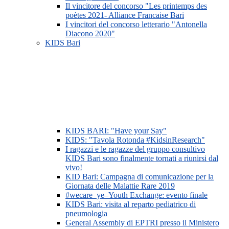
Il vincitore del concorso "Les printemps des
poètes 2021- Alliance Francaise Bari
I vincitori del concorso letterario "Antonella
Diacono 2020"
KIDS Bari
KIDS BARI: "Have your Say"
KIDS: "Tavola Rotonda #KidsinResearch"
I ragazzi e le ragazze del gruppo consultivo
KIDS Bari sono finalmente tornati a riunirsi dal
vivo!
KID Bari: Campagna di comunicazione per la
Giornata delle Malattie Rare 2019
#wecare_ye–Youth Exchange: evento finale
KIDS Bari: visita al reparto pediatrico di
pneumologia
General Assembly di EPTRI presso il Ministero