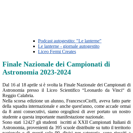
Podcast autogestito: "Le lanterne"
Le lanterne - giornale autogestito
Liceo Fermi Creates
Finale Nazionale dei Campionati di
Astronomia 2023-2024
Dal 16 al 18 aprile si è svolta la Finale Nazionale dei Campionati di
Astronomia presso il Liceo Scientifico “Leonardo da Vinci“ di
Reggio Calabria.
Nella scorsa edizione un alunno, FrancescoCioffi, aveva fatto parte
della squadra internazionale e anche quest'anno, come accade ormai
da 8 anni consecutivi, siamo orgogliosi di aver portato un nostro
studente a questa importante manifestazione nazionale.
Sono stati 12427 gli studenti iscritti ai XXII Campionati Italiani di
Astronomia, provenienti da 395 scuole distribuite su tutto il territorio
nazionale e di questi solo 90, divisi per categoria, sono riusciti a