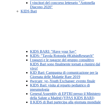
I vincitori del concorso letterario "Antonella
Diacono 2020"
KIDS Bari
KIDS BARI: "Have your Say"
KIDS: "Tavola Rotonda #KidsinResearch"
I ragazzi e le ragazze del gruppo consultivo
KIDS Bari sono finalmente tornati a riunirsi dal
vivo!
KID Bari: Campagna di comunicazione per la
Giornata delle Malattie Rare 2019
#wecare_ye–Youth Exchange: evento finale
KIDS Bari: visita al reparto pediatrico di
pneumologia
General Assembly di EPTRI presso il Ministero
della Salute a Madrid (YPAS KIDS BARI)
Il KIDS di Bari partecipa alla giornata mondiale