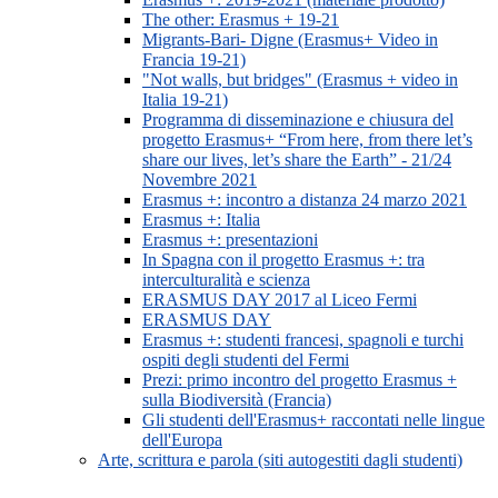
The other: Erasmus + 19-21
Migrants-Bari- Digne (Erasmus+ Video in
Francia 19-21)
"Not walls, but bridges" (Erasmus + video in
Italia 19-21)
Programma di disseminazione e chiusura del
progetto Erasmus+ “From here, from there let’s
share our lives, let’s share the Earth” - 21/24
Novembre 2021
Erasmus +: incontro a distanza 24 marzo 2021
Erasmus +: Italia
Erasmus +: presentazioni
In Spagna con il progetto Erasmus +: tra
interculturalità e scienza
ERASMUS DAY 2017 al Liceo Fermi
ERASMUS DAY
Erasmus +: studenti francesi, spagnoli e turchi
ospiti degli studenti del Fermi
Prezi: primo incontro del progetto Erasmus +
sulla Biodiversità (Francia)
Gli studenti dell'Erasmus+ raccontati nelle lingue
dell'Europa
Arte, scrittura e parola (siti autogestiti dagli studenti)