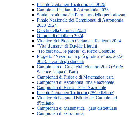
Piccolo Certamen Taciteum: ed. 2026
Campionati Italiani di Astronomia 2025
Sonia, ex alunna del Fermi, modello per i giovani
Finale Nazionale dei Campionati di Astronomia
2023-2024
Giochi della Chimica 2024
Olimpiadi d'Italiano 2024
Vincitori del Piccolo Certamen Taciteum 2024
"Vita d'amare" di Davide Ligrani
"Ho cercato... le parole" di Pietro Colabufo
Progetto "Nessuno mi può giudicare" a.s. 2022-
2023: lavori degli studenti
Campionato di Creatività: vincitori 2023 (Art &
Science, tappa di Bari)
Campionati di Fisica e di Matematica: esiti
Campionati di Astonomia: finale nazionale
Campionati di Fisica - Fase Nazionale
Piccolo Certamen Taciteum (28^ edizione)
Vincitori della gara d'Istituto dei Campionati
d'Italiano
Campionati di Matematica - gara distrettuale
Campionati di astronomia