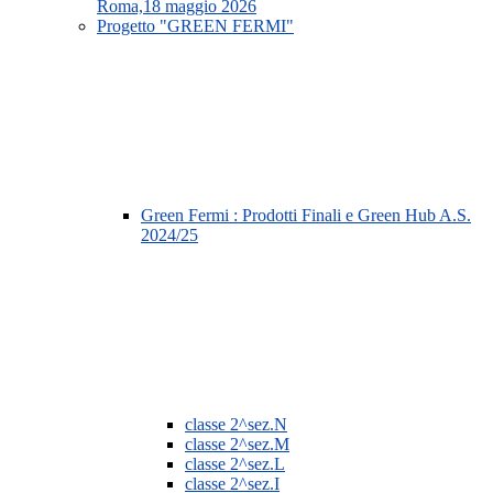
Roma,18 maggio 2026
Progetto "GREEN FERMI"
Green Fermi : Prodotti Finali e Green Hub A.S.
2024/25
classe 2^sez.N
classe 2^sez.M
classe 2^sez.L
classe 2^sez.I