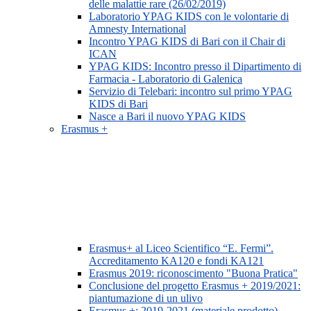
delle malattie rare (26/02/2019)
Laboratorio YPAG KIDS con le volontarie di
Amnesty International
Incontro YPAG KIDS di Bari con il Chair di
ICAN
YPAG KIDS: Incontro presso il Dipartimento di
Farmacia - Laboratorio di Galenica
Servizio di Telebari: incontro sul primo YPAG
KIDS di Bari
Nasce a Bari il nuovo YPAG KIDS
Erasmus +
Erasmus+ al Liceo Scientifico “E. Fermi”.
Accreditamento KA120 e fondi KA121
Erasmus 2019: riconoscimento "Buona Pratica"
Conclusione del progetto Erasmus + 2019/2021:
piantumazione di un ulivo
Erasmus +: 2019-2021 (materiale prodotto)