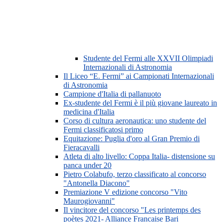
Studente del Fermi alle XXVII Olimpiadi
Internazionali di Astronomia
Il Liceo “E. Fermi” ai Campionati Internazionali
di Astronomia
Campione d'Italia di pallanuoto
Ex-studente del Fermi è il più giovane laureato in
medicina d'Italia
Corso di cultura aeronautica: uno studente del
Fermi classificatosi primo
Equitazione: Puglia d'oro al Gran Premio di
Fieracavalli
Atleta di alto livello: Coppa Italia- distensione su
panca under 20
Pietro Colabufo, terzo classificato al concorso
"Antonella Diacono"
Premiazione V edizione concorso "Vito
Maurogiovanni"
Il vincitore del concorso "Les printemps des
poètes 2021- Alliance Francaise Bari