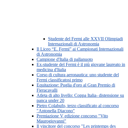
Studente del Fermi alle XXVII Olimpiadi
Internazionali di Astronomia
Il Liceo “E. Fermi” ai Campionati Internazionali
di Astronomia
Campione d'Italia di pallanuoto
Ex-studente del Fermi è il più giovane laureato in
medicina d'Italia
Corso di cultura aeronautica: uno studente del
Fermi classificatosi primo
Equitazione: Puglia d'oro al Gran Premio di
Fieracavalli
Atleta di alto livello: Coppa Italia- distensione su
panca under 20
Pietro Colabufo, terzo classificato al concorso
"Antonella Diacono"
Premiazione V edizione concorso "Vito
Maurogiovanni"
Il vincitore del concorso "Les printemps des