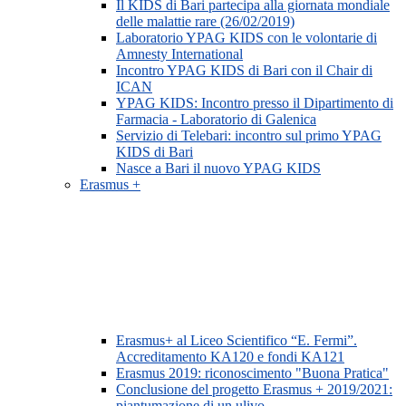
Il KIDS di Bari partecipa alla giornata mondiale
delle malattie rare (26/02/2019)
Laboratorio YPAG KIDS con le volontarie di
Amnesty International
Incontro YPAG KIDS di Bari con il Chair di
ICAN
YPAG KIDS: Incontro presso il Dipartimento di
Farmacia - Laboratorio di Galenica
Servizio di Telebari: incontro sul primo YPAG
KIDS di Bari
Nasce a Bari il nuovo YPAG KIDS
Erasmus +
Erasmus+ al Liceo Scientifico “E. Fermi”.
Accreditamento KA120 e fondi KA121
Erasmus 2019: riconoscimento "Buona Pratica"
Conclusione del progetto Erasmus + 2019/2021:
piantumazione di un ulivo