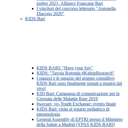
poètes 2021- Alliance Francaise Bari
I vincitori del concorso letterario "Antonella
Diacono 2020"
KIDS Bari
KIDS BARI: "Have your Say"
KIDS: "Tavola Rotonda #KidsinResearch"
I ragazzi e le ragazze del gruppo consultivo
KIDS Bari sono finalmente tornati a riunirsi dal
vivo!
KID Bari: Campagna di comunicazione per la
Giornata delle Malattie Rare 2019
#wecare_ye–Youth Exchange: evento finale
KIDS Bari: visita al reparto pediatrico di
pneumologia
General Assembly di EPTRI presso il Ministero
della Salute a Madrid (YPAS KIDS BARI)