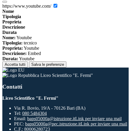
https://www.youtube.com/
Nome
Tipologia
Proprieta
Descrizione
Durata
Nome:
Youtube
Tipologia:
tecnico
Proprieta:
Youtube
Descrizione:
Embed
Durata:
Youtube
Accetta tutti
Salva le preferenze
Liceo Scientifico "E. Fermi"
Contatti
Liceo Scientifico "E. Fermi"
Via R. Bovio, 19/A - 70126 Bari (BA)
Tel:
080 5484304
Email:
baps05000a@istruzione.it
Link per inviare una mail
PEC:
baps05000a@pec.istruzione.it
Link per inviare una mail
C.F.: 80006280723