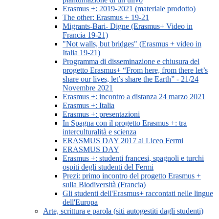
Erasmus +: 2019-2021 (materiale prodotto)
The other: Erasmus + 19-21
Migrants-Bari- Digne (Erasmus+ Video in
Francia 19-21)
"Not walls, but bridges" (Erasmus + video in
Italia 19-21)
Programma di disseminazione e chiusura del
progetto Erasmus+ “From here, from there let’s
share our lives, let’s share the Earth” - 21/24
Novembre 2021
Erasmus +: incontro a distanza 24 marzo 2021
Erasmus +: Italia
Erasmus +: presentazioni
In Spagna con il progetto Erasmus +: tra
interculturalità e scienza
ERASMUS DAY 2017 al Liceo Fermi
ERASMUS DAY
Erasmus +: studenti francesi, spagnoli e turchi
ospiti degli studenti del Fermi
Prezi: primo incontro del progetto Erasmus +
sulla Biodiversità (Francia)
Gli studenti dell'Erasmus+ raccontati nelle lingue
dell'Europa
Arte, scrittura e parola (siti autogestiti dagli studenti)