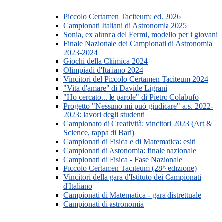
Piccolo Certamen Taciteum: ed. 2026
Campionati Italiani di Astronomia 2025
Sonia, ex alunna del Fermi, modello per i giovani
Finale Nazionale dei Campionati di Astronomia
2023-2024
Giochi della Chimica 2024
Olimpiadi d'Italiano 2024
Vincitori del Piccolo Certamen Taciteum 2024
"Vita d'amare" di Davide Ligrani
"Ho cercato... le parole" di Pietro Colabufo
Progetto "Nessuno mi può giudicare" a.s. 2022-
2023: lavori degli studenti
Campionato di Creatività: vincitori 2023 (Art &
Science, tappa di Bari)
Campionati di Fisica e di Matematica: esiti
Campionati di Astonomia: finale nazionale
Campionati di Fisica - Fase Nazionale
Piccolo Certamen Taciteum (28^ edizione)
Vincitori della gara d'Istituto dei Campionati
d'Italiano
Campionati di Matematica - gara distrettuale
Campionati di astronomia