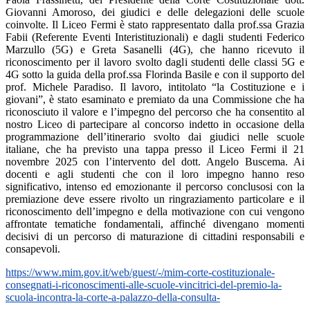
Giovanni Amoroso, dei giudici e delle delegazioni delle scuole
coinvolte. Il Liceo Fermi è stato rappresentato dalla prof.ssa Grazia
Fabii (Referente Eventi Interistituzionali) e dagli studenti Federico
Marzullo (5G) e Greta Sasanelli (4G), che hanno ricevuto il
riconoscimento per il lavoro svolto dagli studenti delle classi 5G e
4G sotto la guida della prof.ssa Florinda Basile e con il supporto del
prof. Michele Paradiso. Il lavoro, intitolato “la Costituzione e i
giovani”, è stato esaminato e premiato da una Commissione che ha
riconosciuto il valore e l’impegno del percorso che ha consentito al
nostro Liceo di partecipare al concorso indetto in occasione della
programmazione dell’itinerario svolto dai giudici nelle scuole
italiane, che ha previsto una tappa presso il Liceo Fermi il 21
novembre 2025 con l’intervento del dott. Angelo Buscema. Ai
docenti e agli studenti che con il loro impegno hanno reso
significativo, intenso ed emozionante il percorso conclusosi con la
premiazione deve essere rivolto un ringraziamento particolare e il
riconoscimento dell’impegno e della motivazione con cui vengono
affrontate tematiche fondamentali, affinché divengano momenti
decisivi di un percorso di maturazione di cittadini responsabili e
consapevoli.
https://www.mim.gov.it/web/guest/-/mim-corte-costituzionale-
consegnati-i-riconoscimenti-alle-scuole-vincitrici-del-premio-la-
scuola-incontra-la-corte-a-palazzo-della-consulta-