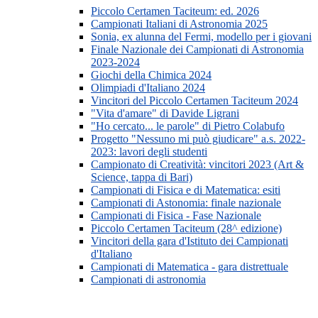
Piccolo Certamen Taciteum: ed. 2026
Campionati Italiani di Astronomia 2025
Sonia, ex alunna del Fermi, modello per i giovani
Finale Nazionale dei Campionati di Astronomia
2023-2024
Giochi della Chimica 2024
Olimpiadi d'Italiano 2024
Vincitori del Piccolo Certamen Taciteum 2024
"Vita d'amare" di Davide Ligrani
"Ho cercato... le parole" di Pietro Colabufo
Progetto "Nessuno mi può giudicare" a.s. 2022-
2023: lavori degli studenti
Campionato di Creatività: vincitori 2023 (Art &
Science, tappa di Bari)
Campionati di Fisica e di Matematica: esiti
Campionati di Astonomia: finale nazionale
Campionati di Fisica - Fase Nazionale
Piccolo Certamen Taciteum (28^ edizione)
Vincitori della gara d'Istituto dei Campionati
d'Italiano
Campionati di Matematica - gara distrettuale
Campionati di astronomia