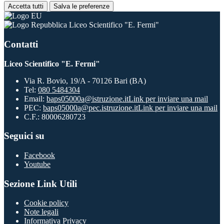
Accetta tutti
Salva le preferenze
Liceo Scientifico "E. Fermi"
Contatti
Liceo Scientifico "E. Fermi"
Via R. Bovio, 19/A - 70126 Bari (BA)
Tel:
080 5484304
Email:
baps05000a@istruzione.it
Link per inviare una mail
PEC:
baps05000a@pec.istruzione.it
Link per inviare una mail
C.F.: 80006280723
Seguici su
Facebook
Youtube
Sezione Link Utili
Cookie policy
Note legali
Informativa Privacy