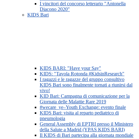
I vincitori del concorso letterario "Antonella
Diacono 2020"
KIDS Bari
KIDS BARI: "Have your Say"
KIDS: "Tavola Rotonda #KidsinResearch"
I ragazzi e le ragazze del gruppo consultivo
KIDS Bari sono finalmente tornati a riunirsi dal
vivo!
KID Bari: Campagna di comunicazione per la
Giornata delle Malattie Rare 2019
#wecare_ye–Youth Exchange: evento finale
KIDS Bari: visita al reparto pediatrico di
pneumologia
General Assembly di EPTRI presso il Ministero
della Salute a Madrid (YPAS KIDS BARI)
Il KIDS di Bari partecipa alla giornata mondiale