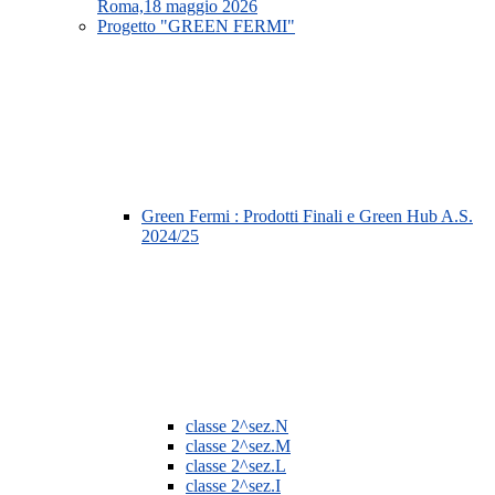
Roma,18 maggio 2026
Progetto "GREEN FERMI"
Green Fermi : Prodotti Finali e Green Hub A.S.
2024/25
classe 2^sez.N
classe 2^sez.M
classe 2^sez.L
classe 2^sez.I