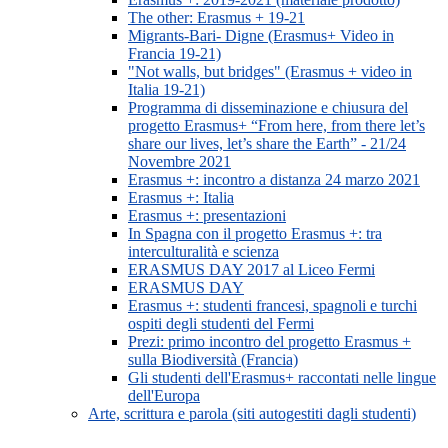
The other: Erasmus + 19-21
Migrants-Bari- Digne (Erasmus+ Video in
Francia 19-21)
"Not walls, but bridges" (Erasmus + video in
Italia 19-21)
Programma di disseminazione e chiusura del
progetto Erasmus+ “From here, from there let’s
share our lives, let’s share the Earth” - 21/24
Novembre 2021
Erasmus +: incontro a distanza 24 marzo 2021
Erasmus +: Italia
Erasmus +: presentazioni
In Spagna con il progetto Erasmus +: tra
interculturalità e scienza
ERASMUS DAY 2017 al Liceo Fermi
ERASMUS DAY
Erasmus +: studenti francesi, spagnoli e turchi
ospiti degli studenti del Fermi
Prezi: primo incontro del progetto Erasmus +
sulla Biodiversità (Francia)
Gli studenti dell'Erasmus+ raccontati nelle lingue
dell'Europa
Arte, scrittura e parola (siti autogestiti dagli studenti)