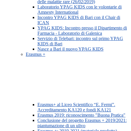
delle malattie rare (26/02/2019)
Laboratorio YPAG KIDS con le volontarie di
Amnesty International
Incontro YPAG KIDS di Bari con il Chair di
ICAN
YPAG KIDS: Incontro presso il Dipartimento di
Farmacia - Laboratorio di Galenica
Servizio di Telebari: incontro sul primo YPAG
KIDS di Bari
Nasce a Bari il nuovo YPAG KIDS
Erasmus +
Erasmus+ al Liceo Scientifico “E. Fermi”.
Accreditamento KA120 e fondi KA121
Erasmus 2019: riconoscimento "Buona Pratica"
Conclusione del progetto Erasmus + 2019/2021:
piantumazione di un ulivo
Erasmus +: 2019-2021 (materiale prodotto)