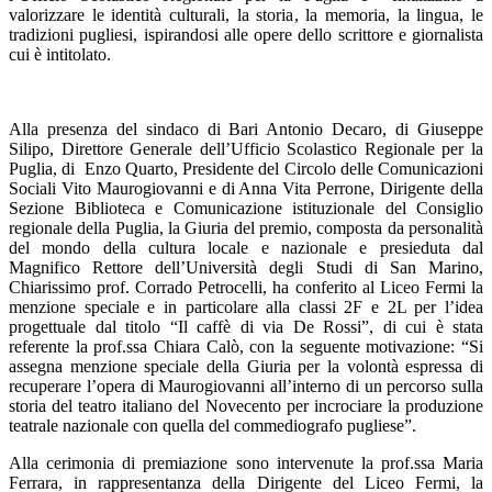
valorizzare le identità culturali, la storia, la memoria, la lingua, le
tradizioni pugliesi, ispirandosi alle opere dello scrittore e giornalista
cui è intitolato.
Alla presenza del sindaco di Bari Antonio Decaro, di Giuseppe
Silipo, Direttore Generale dell’Ufficio Scolastico Regionale per la
Puglia, di Enzo Quarto, Presidente del Circolo delle Comunicazioni
Sociali Vito Maurogiovanni e di Anna Vita Perrone, Dirigente della
Sezione Biblioteca e Comunicazione istituzionale del Consiglio
regionale della Puglia, la Giuria del premio, composta da personalità
del mondo della cultura locale e nazionale e presieduta dal
Magnifico Rettore dell’Università degli Studi di San Marino,
Chiarissimo prof. Corrado Petrocelli, ha conferito al Liceo Fermi la
menzione speciale e in particolare alla classi 2F e 2L per l’idea
progettuale dal titolo “Il caffè di via De Rossi”, di cui è stata
referente la prof.ssa Chiara Calò, con la seguente motivazione: “Si
assegna menzione speciale della Giuria per la volontà espressa di
recuperare l’opera di Maurogiovanni all’interno di un percorso sulla
storia del teatro italiano del Novecento per incrociare la produzione
teatrale nazionale con quella del commediografo pugliese”.
Alla cerimonia di premiazione sono intervenute la prof.ssa Maria
Ferrara, in rappresentanza della Dirigente del Liceo Fermi, la