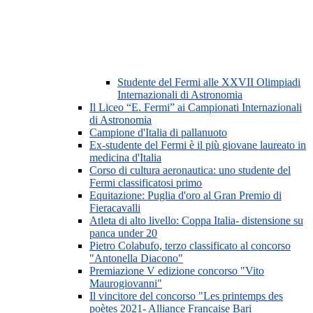
Studente del Fermi alle XXVII Olimpiadi
Internazionali di Astronomia
Il Liceo “E. Fermi” ai Campionati Internazionali
di Astronomia
Campione d'Italia di pallanuoto
Ex-studente del Fermi è il più giovane laureato in
medicina d'Italia
Corso di cultura aeronautica: uno studente del
Fermi classificatosi primo
Equitazione: Puglia d'oro al Gran Premio di
Fieracavalli
Atleta di alto livello: Coppa Italia- distensione su
panca under 20
Pietro Colabufo, terzo classificato al concorso
"Antonella Diacono"
Premiazione V edizione concorso "Vito
Maurogiovanni"
Il vincitore del concorso "Les printemps des
poètes 2021- Alliance Francaise Bari