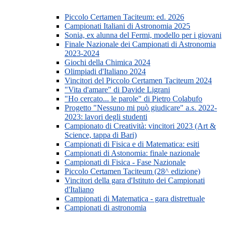
Piccolo Certamen Taciteum: ed. 2026
Campionati Italiani di Astronomia 2025
Sonia, ex alunna del Fermi, modello per i giovani
Finale Nazionale dei Campionati di Astronomia
2023-2024
Giochi della Chimica 2024
Olimpiadi d'Italiano 2024
Vincitori del Piccolo Certamen Taciteum 2024
"Vita d'amare" di Davide Ligrani
"Ho cercato... le parole" di Pietro Colabufo
Progetto "Nessuno mi può giudicare" a.s. 2022-
2023: lavori degli studenti
Campionato di Creatività: vincitori 2023 (Art &
Science, tappa di Bari)
Campionati di Fisica e di Matematica: esiti
Campionati di Astonomia: finale nazionale
Campionati di Fisica - Fase Nazionale
Piccolo Certamen Taciteum (28^ edizione)
Vincitori della gara d'Istituto dei Campionati
d'Italiano
Campionati di Matematica - gara distrettuale
Campionati di astronomia