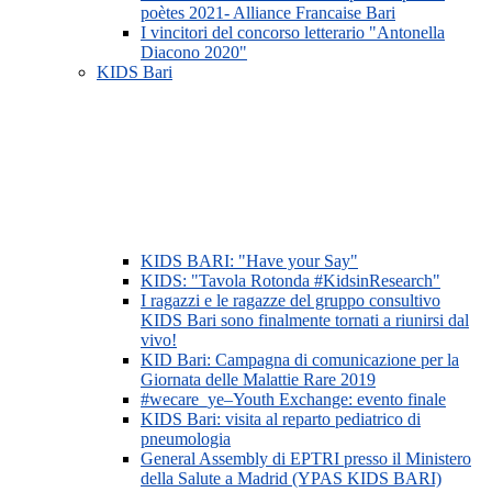
poètes 2021- Alliance Francaise Bari
I vincitori del concorso letterario "Antonella
Diacono 2020"
KIDS Bari
KIDS BARI: "Have your Say"
KIDS: "Tavola Rotonda #KidsinResearch"
I ragazzi e le ragazze del gruppo consultivo
KIDS Bari sono finalmente tornati a riunirsi dal
vivo!
KID Bari: Campagna di comunicazione per la
Giornata delle Malattie Rare 2019
#wecare_ye–Youth Exchange: evento finale
KIDS Bari: visita al reparto pediatrico di
pneumologia
General Assembly di EPTRI presso il Ministero
della Salute a Madrid (YPAS KIDS BARI)