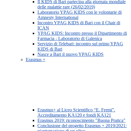
Il KIDS di Bari partecipa alla giornata mondiale
delle malattie rare (26/02/2019)
Laboratorio YPAG KIDS con le volontarie di
Amnesty International
Incontro YPAG KIDS di Bari con il Chair di
ICAN
YPAG KIDS: Incontro presso il Dipartimento di
Farmacia - Laboratorio di Galenica
Servizio di Telebari: incontro sul primo YPAG
KIDS di Bari
Nasce a Bari il nuovo YPAG KIDS
Erasmus +
Erasmus+ al Liceo Scientifico “E. Fermi”.
Accreditamento KA120 e fondi KA121
Erasmus 2019: riconoscimento "Buona Pratica"
Conclusione del progetto Erasmus + 2019/2021:
piantumazione di un ulivo