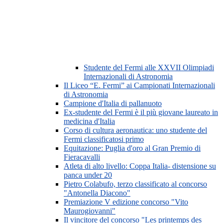
Studente del Fermi alle XXVII Olimpiadi
Internazionali di Astronomia
Il Liceo “E. Fermi” ai Campionati Internazionali
di Astronomia
Campione d'Italia di pallanuoto
Ex-studente del Fermi è il più giovane laureato in
medicina d'Italia
Corso di cultura aeronautica: uno studente del
Fermi classificatosi primo
Equitazione: Puglia d'oro al Gran Premio di
Fieracavalli
Atleta di alto livello: Coppa Italia- distensione su
panca under 20
Pietro Colabufo, terzo classificato al concorso
"Antonella Diacono"
Premiazione V edizione concorso "Vito
Maurogiovanni"
Il vincitore del concorso "Les printemps des