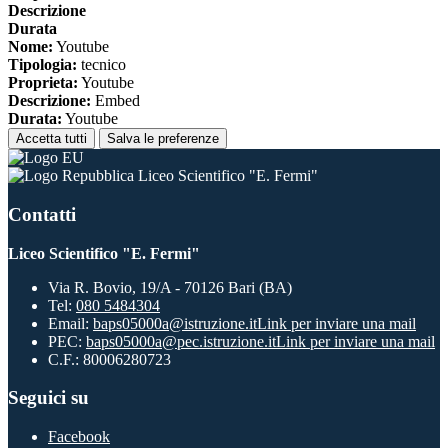
Descrizione
Durata
Nome:
Youtube
Tipologia:
tecnico
Proprieta:
Youtube
Descrizione:
Embed
Durata:
Youtube
Accetta tutti
Salva le preferenze
Liceo Scientifico "E. Fermi"
Contatti
Liceo Scientifico "E. Fermi"
Via R. Bovio, 19/A - 70126 Bari (BA)
Tel:
080 5484304
Email:
baps05000a@istruzione.it
Link per inviare una mail
PEC:
baps05000a@pec.istruzione.it
Link per inviare una mail
C.F.: 80006280723
Seguici su
Facebook