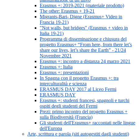
Erasmus +: 2019-2021 (materiale prodotto)
The other: Erasmus + 19-21
Migrants-Bari- Digne (Erasmus+ Video in
Francia 19-21)
"Not walls, but bridges" (Erasmus + video in
Italia 19-21)
Programma di disseminazione e chiusura del
progetto Erasmus+ “From here, from there let’s
share our lives, let’s share the Earth” - 21/24
Novembre 2021
Erasmus +: incontro a distanza 24 marzo 2021
Erasmus +: Italia
Erasmus +: presentazioni
In Spagna con il progetto Erasmus +: tra
interculturalità e scienza
ERASMUS DAY 2017 al Liceo Fermi
ERASMUS DAY
Erasmus +: studenti francesi, spagnoli e turchi
ospiti degli studenti del Fermi
Prezi: primo incontro del progetto Erasmus +
sulla Biodiversità (Francia)
Gli studenti dell'Erasmus+ raccontati nelle lingue
dell'Europa
Arte, scrittura e parola (siti autogestiti dagli studenti)