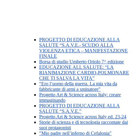
PROGETTO DI EDUCAZIONE ALLA
SALUTE “S.A.V.E.- SCUDO ALLA
VIOLENZA ETICA – MANIFESTAZIONE
FINALE
Borsa di studio Umberto Oriolo 7^ edizione
EDUCAZIONE ALL SALUTE: “LA
RIANIMAZIONE CARDIO-POLMONARE
CHE TI SALVA LA VITA”
“Ero l’uomo della guerra. La mia vita da
fabbricante di armi a sminatore"
Progetto Art & Science across Italy: creare
immaginando
PROGETTO DI EDUCAZIONE ALLA
SALUTE “S.A.V.E.”
Progetto Art & Science across Italy ed. 23-24
Storie di scienza e di tecnologia raccontate dai
suoi protagonisti
"Mio padre nell’inferno di Cefalonia"