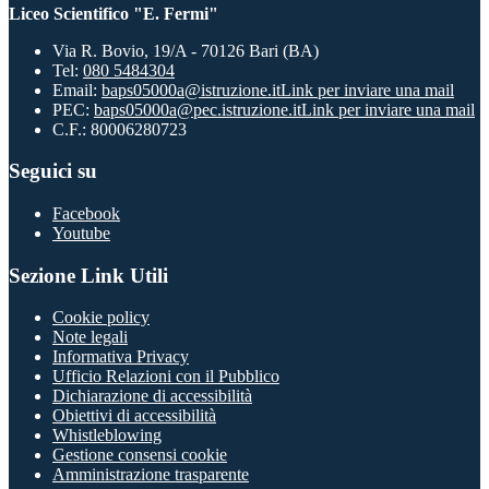
Liceo Scientifico "E. Fermi"
Via R. Bovio, 19/A - 70126 Bari (BA)
Tel:
080 5484304
Email:
baps05000a@istruzione.it
Link per inviare una mail
PEC:
baps05000a@pec.istruzione.it
Link per inviare una mail
C.F.: 80006280723
Seguici su
Facebook
Youtube
Sezione Link Utili
Cookie policy
Note legali
Informativa Privacy
Ufficio Relazioni con il Pubblico
Dichiarazione di accessibilità
Obiettivi di accessibilità
Whistleblowing
Gestione consensi cookie
Amministrazione trasparente