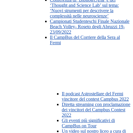
‘Thought and Science Lab’ sul tema:
‘Nuovi strumenti per descrivere la
complessità nelle neuroscienze’
Campionati Studenteschi Finale Nazionale
Beach Volley- Roseto degli Abruzzi 19-
23/09/2022
Il CampBus del Corriere della Sera al
Fermi
Il podcast Astrostellare del Fermi
vincitore del contest Campbus 2022
Diretta streaming con proclamazione
dei vincitori del Campbus Contest
2022
Gli eventi più significativi di
CampBus on Tour
Un video sul nostro liceo a cura di