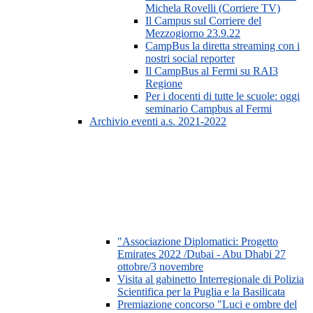
Michela Rovelli (Corriere TV)
Il Campus sul Corriere del
Mezzogiorno 23.9.22
CampBus la diretta streaming con i
nostri social reporter
Il CampBus al Fermi su RAI3
Regione
Per i docenti di tutte le scuole: oggi
seminario Campbus al Fermi
Archivio eventi a.s. 2021-2022
"Associazione Diplomatici: Progetto
Emirates 2022 /Dubai - Abu Dhabi 27
ottobre/3 novembre
Visita al gabinetto Interregionale di Polizia
Scientifica per la Puglia e la Basilicata
Premiazione concorso "Luci e ombre del