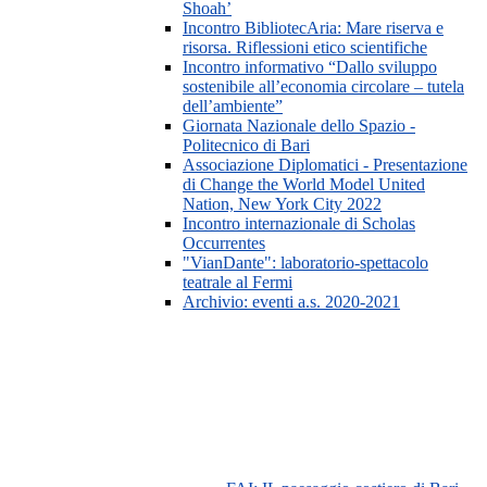
Shoah’
Incontro BibliotecAria: Mare riserva e
risorsa. Riflessioni etico scientifiche
Incontro informativo “Dallo sviluppo
sostenibile all’economia circolare – tutela
dell’ambiente”
Giornata Nazionale dello Spazio -
Politecnico di Bari
Associazione Diplomatici - Presentazione
di Change the World Model United
Nation, New York City 2022
Incontro internazionale di Scholas
Occurrentes
"VianDante": laboratorio-spettacolo
teatrale al Fermi
Archivio: eventi a.s. 2020-2021