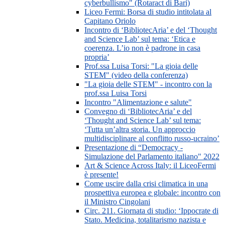
cyberbullismo" (Rotaract di Bari)
Liceo Fermi: Borsa di studio intitolata al
Capitano Oriolo
Incontro di ‘BibliotecAria’ e del ‘Thought
and Science Lab’ sul tema: ‘Etica e
coerenza. L’io non è padrone in casa
propria’
Prof.ssa Luisa Torsi: "La gioia delle
STEM" (video della conferenza)
"La gioia delle STEM" - incontro con la
prof.ssa Luisa Torsi
Incontro "Alimentazione e salute"
Convegno di ‘BibliotecAria’ e del
‘Thought and Science Lab’ sul tema:
‘Tutta un’altra storia. Un approccio
multidisciplinare al conflitto russo-ucraino’
Presentazione di “Democracy -
Simulazione del Parlamento italiano" 2022
Art & Science Across Italy: il LiceoFermi
è presente!
Come uscire dalla crisi climatica in una
prospettiva europea e globale: incontro con
il Ministro Cingolani
Circ. 211. Giornata di studio: ‘Ippocrate di
Stato. Medicina, totalitarismo nazista e