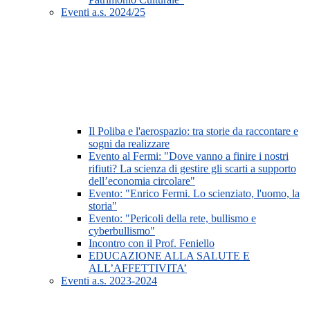
Eventi a.s. 2024/25
Il Poliba e l'aerospazio: tra storie da raccontare e
sogni da realizzare
Evento al Fermi: "Dove vanno a finire i nostri
rifiuti? La scienza di gestire gli scarti a supporto
dell’economia circolare"
Evento: "Enrico Fermi. Lo scienziato, l'uomo, la
storia"
Evento: "Pericoli della rete, bullismo e
cyberbullismo"
Incontro con il Prof. Feniello
EDUCAZIONE ALLA SALUTE E
ALL’AFFETTIVITA’
Eventi a.s. 2023-2024