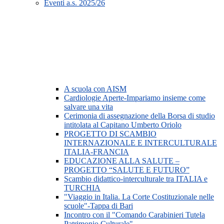
Eventi a.s. 2025/26
A scuola con AISM
Cardiologie Aperte-Impariamo insieme come
salvare una vita
Cerimonia di assegnazione della Borsa di studio
intitolata al Capitano Umberto Oriolo
PROGETTO DI SCAMBIO
INTERNAZIONALE E INTERCULTURALE
ITALIA-FRANCIA
EDUCAZIONE ALLA SALUTE –
PROGETTO “SALUTE E FUTURO”
Scambio didattico-interculturale tra ITALIA e
TURCHIA
"Viaggio in Italia. La Corte Costituzionale nelle
scuole"-Tappa di Bari
Incontro con il "Comando Carabinieri Tutela
Patrimonio Culturale"