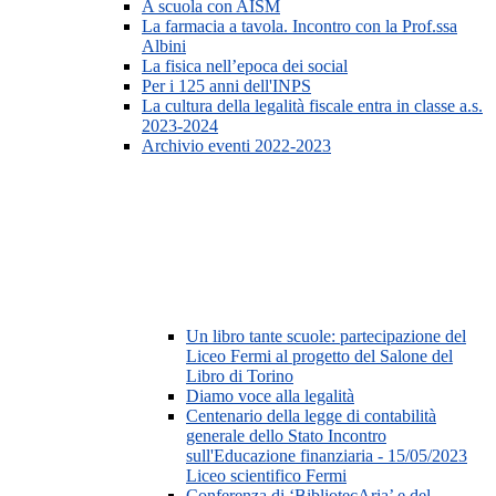
A scuola con AISM
La farmacia a tavola. Incontro con la Prof.ssa
Albini
La fisica nell’epoca dei social
Per i 125 anni dell'INPS
La cultura della legalità fiscale entra in classe a.s.
2023-2024
Archivio eventi 2022-2023
Un libro tante scuole: partecipazione del
Liceo Fermi al progetto del Salone del
Libro di Torino
Diamo voce alla legalità
Centenario della legge di contabilità
generale dello Stato Incontro
sull'Educazione finanziaria - 15/05/2023
Liceo scientifico Fermi
Conferenza di ‘BibliotecAria’ e del