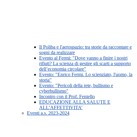
Il Poliba e l'aerospazio: tra storie da raccontare e
sogni da realizzare
Evento al Fermi: "Dove vanno a finire i nostri
rifiuti? La scienza di gestire gli scarti a supporto
dell’economia circolare"
Evento: "Enrico Fermi. Lo scienziato, l'uomo, la
storia"
Evento: "Pericoli della rete, bullismo e
cyberbullismo"
Incontro con il Prof. Feniello
EDUCAZIONE ALLA SALUTE E
ALL’AFFETTIVITA’
Eventi a.s. 2023-2024