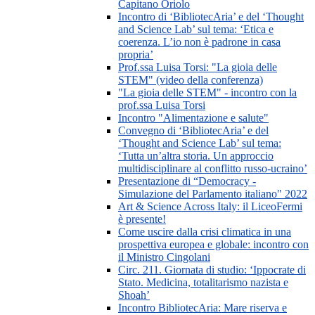
Capitano Oriolo
Incontro di ‘BibliotecAria’ e del ‘Thought
and Science Lab’ sul tema: ‘Etica e
coerenza. L’io non è padrone in casa
propria’
Prof.ssa Luisa Torsi: "La gioia delle
STEM" (video della conferenza)
"La gioia delle STEM" - incontro con la
prof.ssa Luisa Torsi
Incontro "Alimentazione e salute"
Convegno di ‘BibliotecAria’ e del
‘Thought and Science Lab’ sul tema:
‘Tutta un’altra storia. Un approccio
multidisciplinare al conflitto russo-ucraino’
Presentazione di “Democracy -
Simulazione del Parlamento italiano" 2022
Art & Science Across Italy: il LiceoFermi
è presente!
Come uscire dalla crisi climatica in una
prospettiva europea e globale: incontro con
il Ministro Cingolani
Circ. 211. Giornata di studio: ‘Ippocrate di
Stato. Medicina, totalitarismo nazista e
Shoah’
Incontro BibliotecAria: Mare riserva e