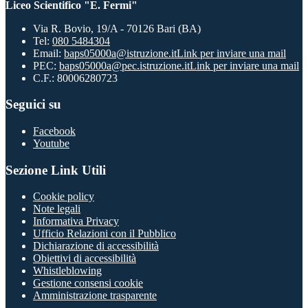
Liceo Scientifico "E. Fermi"
Via R. Bovio, 19/A - 70126 Bari (BA)
Tel:
080 5484304
Email:
baps05000a@istruzione.it
Link per inviare una mail
PEC:
baps05000a@pec.istruzione.it
Link per inviare una mail
C.F.: 80006280723
Seguici su
Facebook
Youtube
Sezione Link Utili
Cookie policy
Note legali
Informativa Privacy
Ufficio Relazioni con il Pubblico
Dichiarazione di accessibilità
Obiettivi di accessibilità
Whistleblowing
Gestione consensi cookie
Amministrazione trasparente