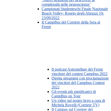
complessità nelle neuroscienze’
Campionati Studenteschi Finale Nazionale
Beach Volley- Roseto degli Abruzzi 19-
23/09/2022
Il CampBus del Corriere della Sera al
Fermi
Il podcast Astrostellare del Fermi
vincitore del contest Campbus 2022
Diretta streaming con proclamazione
dei vincitori del Campbus Contest
2022
Gli eventi più significativi di
CampBus on Tour
Un video sul nostro liceo a cura di
Michela Rovelli (Corriere TV)
Il Campus sul Corriere del