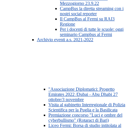
Mezzogiorno 23.9.22
CampBus la diretta streaming con i
nostri social reporter
Il CampBus al Fermi su RAI3
Regione
Per i docenti di tutte le scuole: oggi
seminario Campbus al Fermi
Archivio eventi a.s. 2021-2022
"Associazione Diplomatici: Progetto
Emirates 2022 /Dubai - Abu Dhabi 27
ottobre/3 novembre
Visita al gabinetto Interregionale di Polizia
Scientifica per la Puglia e la Basilicata
Premiazione concorso "Luci e ombre del
cyberbullismo" (Rotaract di Bari)
Liceo Fermi: Borsa di studio intitolata al