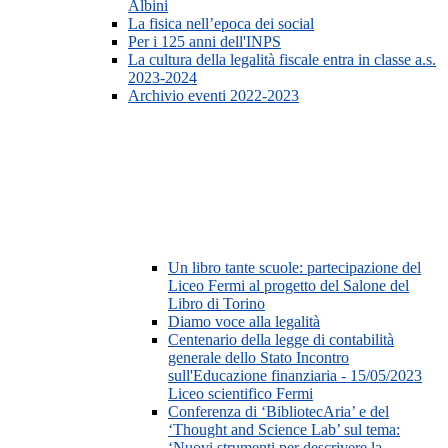
Albini
La fisica nell’epoca dei social
Per i 125 anni dell'INPS
La cultura della legalità fiscale entra in classe a.s.
2023-2024
Archivio eventi 2022-2023
Un libro tante scuole: partecipazione del
Liceo Fermi al progetto del Salone del
Libro di Torino
Diamo voce alla legalità
Centenario della legge di contabilità
generale dello Stato Incontro
sull'Educazione finanziaria - 15/05/2023
Liceo scientifico Fermi
Conferenza di ‘BibliotecAria’ e del
‘Thought and Science Lab’ sul tema:
‘Nuovi strumenti per descrivere la