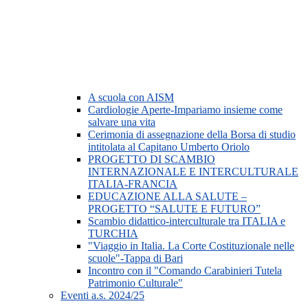
A scuola con AISM
Cardiologie Aperte-Impariamo insieme come
salvare una vita
Cerimonia di assegnazione della Borsa di studio
intitolata al Capitano Umberto Oriolo
PROGETTO DI SCAMBIO
INTERNAZIONALE E INTERCULTURALE
ITALIA-FRANCIA
EDUCAZIONE ALLA SALUTE –
PROGETTO “SALUTE E FUTURO”
Scambio didattico-interculturale tra ITALIA e
TURCHIA
"Viaggio in Italia. La Corte Costituzionale nelle
scuole"-Tappa di Bari
Incontro con il "Comando Carabinieri Tutela
Patrimonio Culturale"
Eventi a.s. 2024/25