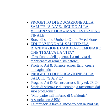
PROGETTO DI EDUCAZIONE ALLA
SALUTE “S.A.V.E.- SCUDO ALLA
VIOLENZA ETICA – MANIFESTAZIONE
FINALE
Borsa di studio Umberto Oriolo 7^ edizione
EDUCAZIONE ALL SALUTE: “LA
RIANIMAZIONE CARDIO-POLMONARE
CHE TI SALVA LA VITA”
“Ero l’uomo della guerra. La mia vita da
fabbricante di armi a sminatore"
Progetto Art & Science across Italy: creare
immaginando
PROGETTO DI EDUCAZIONE ALLA
SALUTE “S.A.V.E.”
Progetto Art & Science across Italy ed. 23-24
Storie di scienza e di tecnologia raccontate dai
suoi protagonisti
"Mio padre nell’inferno di Cefalonia"
A scuola con AISM
La farmacia a tavola. Incontro con la Prof.ssa