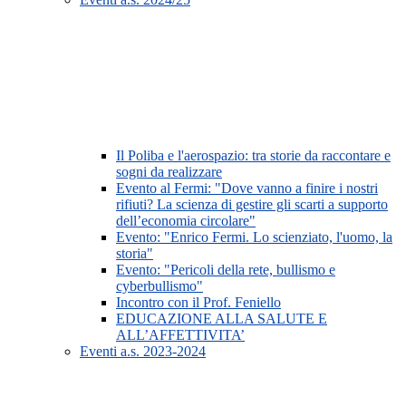
Il Poliba e l'aerospazio: tra storie da raccontare e
sogni da realizzare
Evento al Fermi: "Dove vanno a finire i nostri
rifiuti? La scienza di gestire gli scarti a supporto
dell’economia circolare"
Evento: "Enrico Fermi. Lo scienziato, l'uomo, la
storia"
Evento: "Pericoli della rete, bullismo e
cyberbullismo"
Incontro con il Prof. Feniello
EDUCAZIONE ALLA SALUTE E
ALL’AFFETTIVITA’
Eventi a.s. 2023-2024