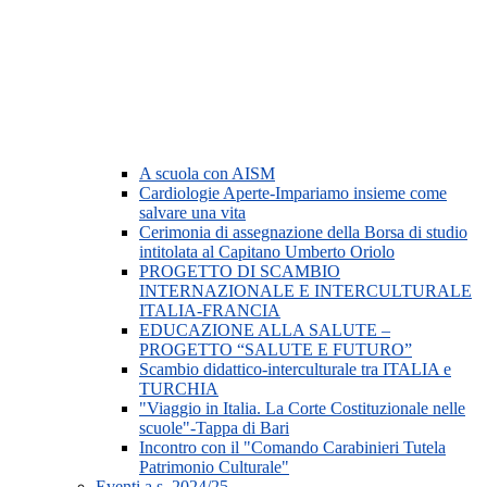
A scuola con AISM
Cardiologie Aperte-Impariamo insieme come
salvare una vita
Cerimonia di assegnazione della Borsa di studio
intitolata al Capitano Umberto Oriolo
PROGETTO DI SCAMBIO
INTERNAZIONALE E INTERCULTURALE
ITALIA-FRANCIA
EDUCAZIONE ALLA SALUTE –
PROGETTO “SALUTE E FUTURO”
Scambio didattico-interculturale tra ITALIA e
TURCHIA
"Viaggio in Italia. La Corte Costituzionale nelle
scuole"-Tappa di Bari
Incontro con il "Comando Carabinieri Tutela
Patrimonio Culturale"
Eventi a.s. 2024/25