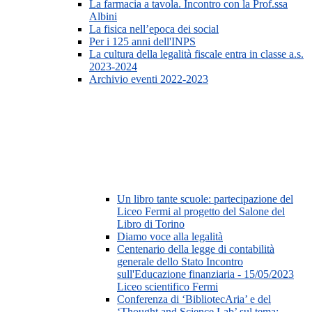
La farmacia a tavola. Incontro con la Prof.ssa
Albini
La fisica nell’epoca dei social
Per i 125 anni dell'INPS
La cultura della legalità fiscale entra in classe a.s.
2023-2024
Archivio eventi 2022-2023
Un libro tante scuole: partecipazione del
Liceo Fermi al progetto del Salone del
Libro di Torino
Diamo voce alla legalità
Centenario della legge di contabilità
generale dello Stato Incontro
sull'Educazione finanziaria - 15/05/2023
Liceo scientifico Fermi
Conferenza di ‘BibliotecAria’ e del
‘Thought and Science Lab’ sul tema: