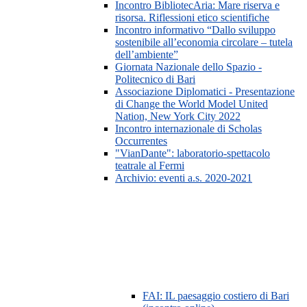
Incontro BibliotecAria: Mare riserva e
risorsa. Riflessioni etico scientifiche
Incontro informativo “Dallo sviluppo
sostenibile all’economia circolare – tutela
dell’ambiente”
Giornata Nazionale dello Spazio -
Politecnico di Bari
Associazione Diplomatici - Presentazione
di Change the World Model United
Nation, New York City 2022
Incontro internazionale di Scholas
Occurrentes
"VianDante": laboratorio-spettacolo
teatrale al Fermi
Archivio: eventi a.s. 2020-2021
FAI: IL paesaggio costiero di Bari