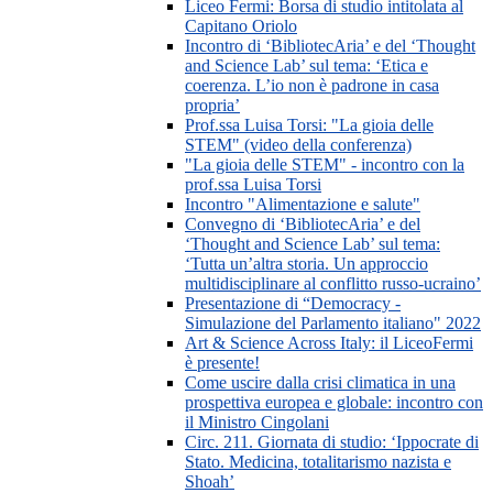
Liceo Fermi: Borsa di studio intitolata al
Capitano Oriolo
Incontro di ‘BibliotecAria’ e del ‘Thought
and Science Lab’ sul tema: ‘Etica e
coerenza. L’io non è padrone in casa
propria’
Prof.ssa Luisa Torsi: "La gioia delle
STEM" (video della conferenza)
"La gioia delle STEM" - incontro con la
prof.ssa Luisa Torsi
Incontro "Alimentazione e salute"
Convegno di ‘BibliotecAria’ e del
‘Thought and Science Lab’ sul tema:
‘Tutta un’altra storia. Un approccio
multidisciplinare al conflitto russo-ucraino’
Presentazione di “Democracy -
Simulazione del Parlamento italiano" 2022
Art & Science Across Italy: il LiceoFermi
è presente!
Come uscire dalla crisi climatica in una
prospettiva europea e globale: incontro con
il Ministro Cingolani
Circ. 211. Giornata di studio: ‘Ippocrate di
Stato. Medicina, totalitarismo nazista e
Shoah’