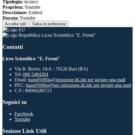
Tipologia:
tecnico
Proprieta:
Youtube
Descrizione:
Embed
Durata:
Youtube
Accetta tutti
Salva le preferenze
Liceo Scientifico "E. Fermi"
Contatti
Liceo Scientifico "E. Fermi"
Via R. Bovio, 19/A - 70126 Bari (BA)
Tel:
080 5484304
Email:
baps05000a@istruzione.it
Link per inviare una mail
PEC:
baps05000a@pec.istruzione.it
Link per inviare una mail
C.F.: 80006280723
Seguici su
Facebook
Youtube
Sezione Link Utili