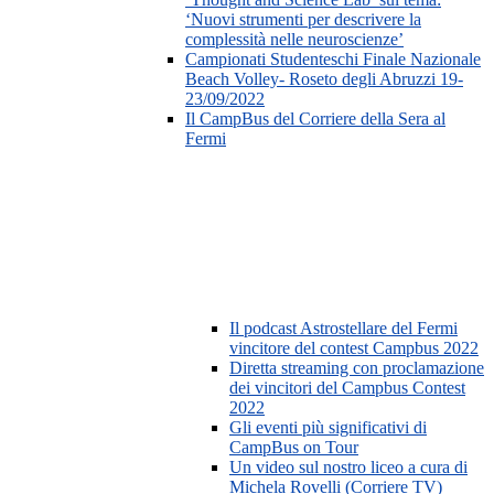
‘Nuovi strumenti per descrivere la
complessità nelle neuroscienze’
Campionati Studenteschi Finale Nazionale
Beach Volley- Roseto degli Abruzzi 19-
23/09/2022
Il CampBus del Corriere della Sera al
Fermi
Il podcast Astrostellare del Fermi
vincitore del contest Campbus 2022
Diretta streaming con proclamazione
dei vincitori del Campbus Contest
2022
Gli eventi più significativi di
CampBus on Tour
Un video sul nostro liceo a cura di
Michela Rovelli (Corriere TV)