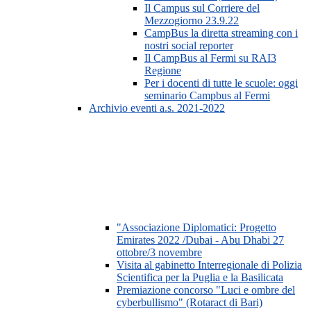
Il Campus sul Corriere del
Mezzogiorno 23.9.22
CampBus la diretta streaming con i
nostri social reporter
Il CampBus al Fermi su RAI3
Regione
Per i docenti di tutte le scuole: oggi
seminario Campbus al Fermi
Archivio eventi a.s. 2021-2022
"Associazione Diplomatici: Progetto
Emirates 2022 /Dubai - Abu Dhabi 27
ottobre/3 novembre
Visita al gabinetto Interregionale di Polizia
Scientifica per la Puglia e la Basilicata
Premiazione concorso "Luci e ombre del
cyberbullismo" (Rotaract di Bari)