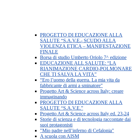
PROGETTO DI EDUCAZIONE ALLA
SALUTE “S.A.V.E.- SCUDO ALLA
VIOLENZA ETICA – MANIFESTAZIONE
FINALE
Borsa di studio Umberto Oriolo 7^ edizione
EDUCAZIONE ALL SALUTE: “LA
RIANIMAZIONE CARDIO-POLMONARE
CHE TI SALVA LA VITA”
“Ero l’uomo della guerra. La mia vita da
fabbricante di armi a sminatore"
Progetto Art & Science across Italy: creare
immaginando
PROGETTO DI EDUCAZIONE ALLA
SALUTE “S.A.V.E.”
Progetto Art & Science across Italy ed. 23-24
Storie di scienza e di tecnologia raccontate dai
suoi protagonisti
"Mio padre nell’inferno di Cefalonia"
A scuola con AISM