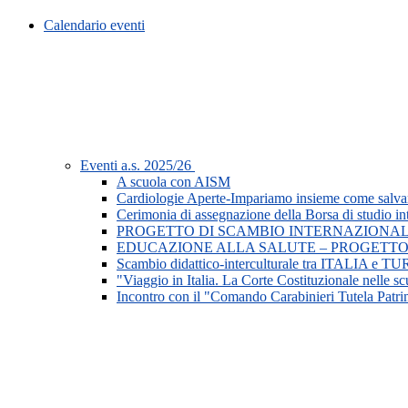
Calendario eventi
Eventi a.s. 2025/26
A scuola con AISM
Cardiologie Aperte-Impariamo insieme come salvar
Cerimonia di assegnazione della Borsa di studio in
PROGETTO DI SCAMBIO INTERNAZIONAL
EDUCAZIONE ALLA SALUTE – PROGETTO
Scambio didattico-interculturale tra ITALIA e 
"Viaggio in Italia. La Corte Costituzionale nelle s
Incontro con il "Comando Carabinieri Tutela Patri