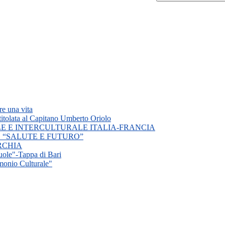
e una vita
titolata al Capitano Umberto Oriolo
E E INTERCULTURALE ITALIA-FRANCIA
 “SALUTE E FUTURO”
TURCHIA
cuole"-Tappa di Bari
monio Culturale"