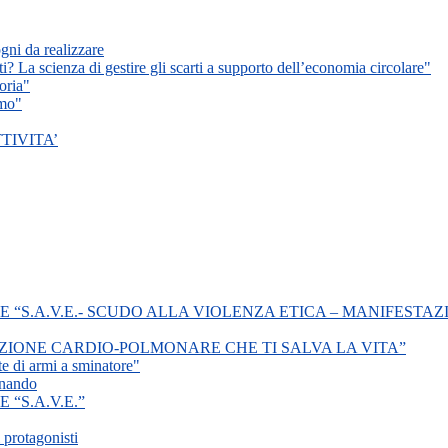
ogni da realizzare
ti? La scienza di gestire gli scarti a supporto dell’economia circolare"
oria"
smo"
TIVITA’
“S.A.V.E.- SCUDO ALLA VIOLENZA ETICA – MANIFESTAZ
ZIONE CARDIO-POLMONARE CHE TI SALVA LA VITA”
te di armi a sminatore"
inando
“S.A.V.E.”
 protagonisti