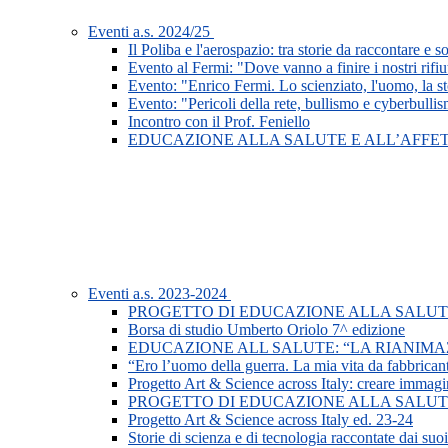
Eventi a.s. 2024/25
Il Poliba e l'aerospazio: tra storie da raccontare e s
Evento al Fermi: "Dove vanno a finire i nostri rifiu
Evento: "Enrico Fermi. Lo scienziato, l'uomo, la st
Evento: "Pericoli della rete, bullismo e cyberbulli
Incontro con il Prof. Feniello
EDUCAZIONE ALLA SALUTE E ALL’AFFET
Eventi a.s. 2023-2024
PROGETTO DI EDUCAZIONE ALLA SALUTE 
Borsa di studio Umberto Oriolo 7^ edizione
EDUCAZIONE ALL SALUTE: “LA RIANIMA
“Ero l’uomo della guerra. La mia vita da fabbrican
Progetto Art & Science across Italy: creare immag
PROGETTO DI EDUCAZIONE ALLA SALUTE 
Progetto Art & Science across Italy ed. 23-24
Storie di scienza e di tecnologia raccontate dai suoi