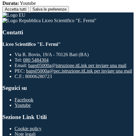
Durata:
Youtube
Accetta tutti
Salva le preferenze
Liceo Scientifico "E. Fermi"
Contatti
Liceo Scientifico "E. Fermi"
Via R. Bovio, 19/A - 70126 Bari (BA)
Tel:
080 5484304
Email:
baps05000a@istruzione.it
Link per inviare una mail
PEC:
baps05000a@pec.istruzione.it
Link per inviare una mail
C.F.: 80006280723
Seguici su
Facebook
Youtube
Sezione Link Utili
Cookie policy
Note legali