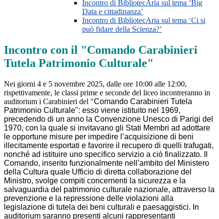
Incontro di BibliotecAria sul tema ‘Big
Data e cittadinanza’
Incontro di BibliotecAria sul tema ‘Ci si
può fidare della Scienza?’
Incontro con il "Comando Carabinieri
Tutela Patrimonio Culturale"
Nei giorni 4 e 5 novembre 2025, dalle ore 10:00 alle 12:00,
rispettivamente, le classi prime e seconde del liceo incontreranno in
auditorium i Carabinieri del "
Comando Carabinieri Tutela
Patrimonio Culturale": esso viene istituito nel 1969,
precedendo di un anno la Convenzione Unesco di Parigi del
1970, con la quale si invitavano gli Stati Membri ad adottare
le opportune misure per impedire l’acquisizione di beni
illecitamente esportati e favorire il recupero di quelli trafugati,
nonché ad istituire uno specifico servizio a ciò finalizzato. Il
Comando, inserito funzionalmente nell’ambito del Ministero
della Cultura quale Ufficio di diretta collaborazione del
Ministro, svolge compiti concernenti la sicurezza e la
salvaguardia del patrimonio culturale nazionale, attraverso la
prevenzione e la repressione delle violazioni alla
legislazione di tutela dei beni culturali e paesaggistici. In
auditorium saranno presenti alcuni rappresentanti