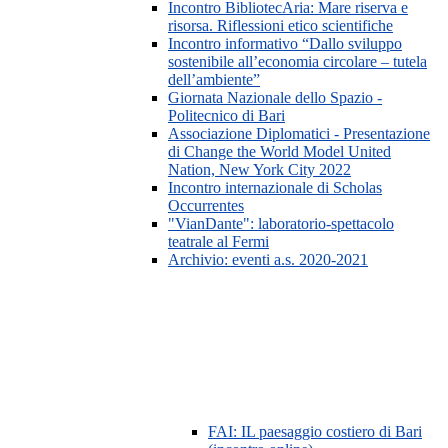
Incontro BibliotecAria: Mare riserva e
risorsa. Riflessioni etico scientifiche
Incontro informativo “Dallo sviluppo
sostenibile all’economia circolare – tutela
dell’ambiente”
Giornata Nazionale dello Spazio -
Politecnico di Bari
Associazione Diplomatici - Presentazione
di Change the World Model United
Nation, New York City 2022
Incontro internazionale di Scholas
Occurrentes
"VianDante": laboratorio-spettacolo
teatrale al Fermi
Archivio: eventi a.s. 2020-2021
FAI: IL paesaggio costiero di Bari