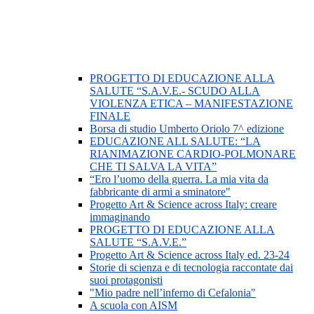
PROGETTO DI EDUCAZIONE ALLA
SALUTE “S.A.V.E.- SCUDO ALLA
VIOLENZA ETICA – MANIFESTAZIONE
FINALE
Borsa di studio Umberto Oriolo 7^ edizione
EDUCAZIONE ALL SALUTE: “LA
RIANIMAZIONE CARDIO-POLMONARE
CHE TI SALVA LA VITA”
“Ero l’uomo della guerra. La mia vita da
fabbricante di armi a sminatore"
Progetto Art & Science across Italy: creare
immaginando
PROGETTO DI EDUCAZIONE ALLA
SALUTE “S.A.V.E.”
Progetto Art & Science across Italy ed. 23-24
Storie di scienza e di tecnologia raccontate dai
suoi protagonisti
"Mio padre nell’inferno di Cefalonia"
A scuola con AISM