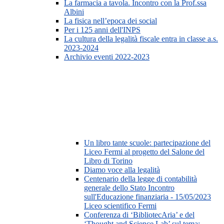
La farmacia a tavola. Incontro con la Prof.ssa
Albini
La fisica nell’epoca dei social
Per i 125 anni dell'INPS
La cultura della legalità fiscale entra in classe a.s.
2023-2024
Archivio eventi 2022-2023
Un libro tante scuole: partecipazione del
Liceo Fermi al progetto del Salone del
Libro di Torino
Diamo voce alla legalità
Centenario della legge di contabilità
generale dello Stato Incontro
sull'Educazione finanziaria - 15/05/2023
Liceo scientifico Fermi
Conferenza di ‘BibliotecAria’ e del
‘Thought and Science Lab’ sul tema: