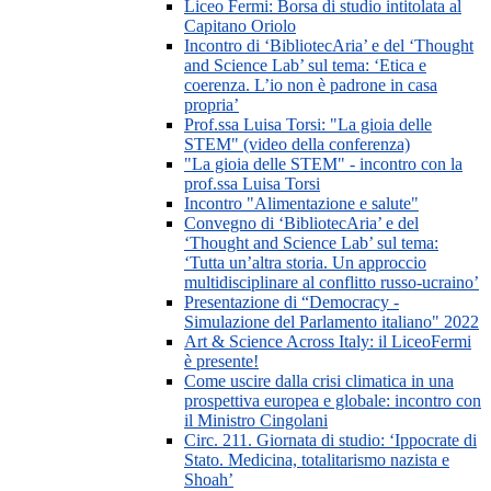
Liceo Fermi: Borsa di studio intitolata al
Capitano Oriolo
Incontro di ‘BibliotecAria’ e del ‘Thought
and Science Lab’ sul tema: ‘Etica e
coerenza. L’io non è padrone in casa
propria’
Prof.ssa Luisa Torsi: "La gioia delle
STEM" (video della conferenza)
"La gioia delle STEM" - incontro con la
prof.ssa Luisa Torsi
Incontro "Alimentazione e salute"
Convegno di ‘BibliotecAria’ e del
‘Thought and Science Lab’ sul tema:
‘Tutta un’altra storia. Un approccio
multidisciplinare al conflitto russo-ucraino’
Presentazione di “Democracy -
Simulazione del Parlamento italiano" 2022
Art & Science Across Italy: il LiceoFermi
è presente!
Come uscire dalla crisi climatica in una
prospettiva europea e globale: incontro con
il Ministro Cingolani
Circ. 211. Giornata di studio: ‘Ippocrate di
Stato. Medicina, totalitarismo nazista e
Shoah’