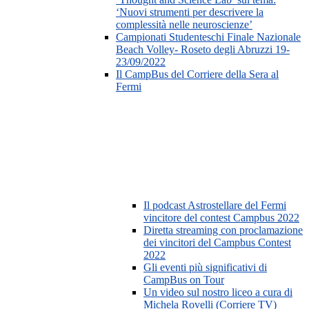
‘Nuovi strumenti per descrivere la
complessità nelle neuroscienze’
Campionati Studenteschi Finale Nazionale
Beach Volley- Roseto degli Abruzzi 19-
23/09/2022
Il CampBus del Corriere della Sera al
Fermi
Il podcast Astrostellare del Fermi
vincitore del contest Campbus 2022
Diretta streaming con proclamazione
dei vincitori del Campbus Contest
2022
Gli eventi più significativi di
CampBus on Tour
Un video sul nostro liceo a cura di
Michela Rovelli (Corriere TV)