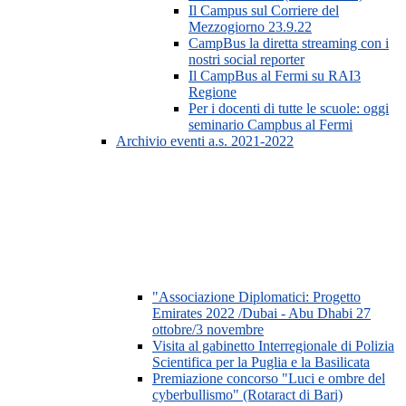
Il Campus sul Corriere del
Mezzogiorno 23.9.22
CampBus la diretta streaming con i
nostri social reporter
Il CampBus al Fermi su RAI3
Regione
Per i docenti di tutte le scuole: oggi
seminario Campbus al Fermi
Archivio eventi a.s. 2021-2022
"Associazione Diplomatici: Progetto
Emirates 2022 /Dubai - Abu Dhabi 27
ottobre/3 novembre
Visita al gabinetto Interregionale di Polizia
Scientifica per la Puglia e la Basilicata
Premiazione concorso "Luci e ombre del
cyberbullismo" (Rotaract di Bari)