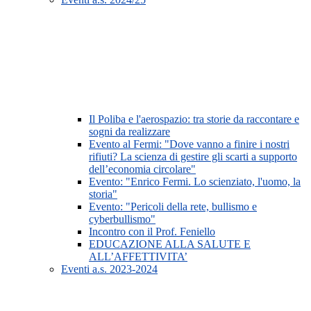
Il Poliba e l'aerospazio: tra storie da raccontare e
sogni da realizzare
Evento al Fermi: "Dove vanno a finire i nostri
rifiuti? La scienza di gestire gli scarti a supporto
dell’economia circolare"
Evento: "Enrico Fermi. Lo scienziato, l'uomo, la
storia"
Evento: "Pericoli della rete, bullismo e
cyberbullismo"
Incontro con il Prof. Feniello
EDUCAZIONE ALLA SALUTE E
ALL’AFFETTIVITA’
Eventi a.s. 2023-2024