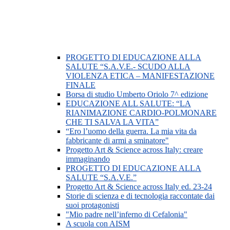
PROGETTO DI EDUCAZIONE ALLA
SALUTE “S.A.V.E.- SCUDO ALLA
VIOLENZA ETICA – MANIFESTAZIONE
FINALE
Borsa di studio Umberto Oriolo 7^ edizione
EDUCAZIONE ALL SALUTE: “LA
RIANIMAZIONE CARDIO-POLMONARE
CHE TI SALVA LA VITA”
“Ero l’uomo della guerra. La mia vita da
fabbricante di armi a sminatore"
Progetto Art & Science across Italy: creare
immaginando
PROGETTO DI EDUCAZIONE ALLA
SALUTE “S.A.V.E.”
Progetto Art & Science across Italy ed. 23-24
Storie di scienza e di tecnologia raccontate dai
suoi protagonisti
"Mio padre nell’inferno di Cefalonia"
A scuola con AISM