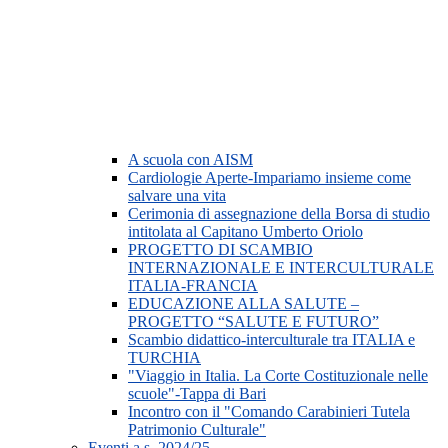
A scuola con AISM
Cardiologie Aperte-Impariamo insieme come
salvare una vita
Cerimonia di assegnazione della Borsa di studio
intitolata al Capitano Umberto Oriolo
PROGETTO DI SCAMBIO
INTERNAZIONALE E INTERCULTURALE
ITALIA-FRANCIA
EDUCAZIONE ALLA SALUTE –
PROGETTO “SALUTE E FUTURO”
Scambio didattico-interculturale tra ITALIA e
TURCHIA
"Viaggio in Italia. La Corte Costituzionale nelle
scuole"-Tappa di Bari
Incontro con il "Comando Carabinieri Tutela
Patrimonio Culturale"
Eventi a.s. 2024/25