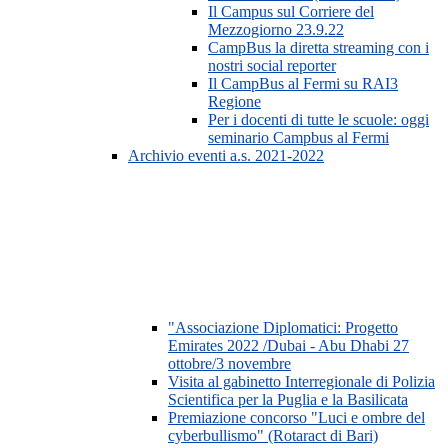
Il Campus sul Corriere del
Mezzogiorno 23.9.22
CampBus la diretta streaming con i
nostri social reporter
Il CampBus al Fermi su RAI3
Regione
Per i docenti di tutte le scuole: oggi
seminario Campbus al Fermi
Archivio eventi a.s. 2021-2022
"Associazione Diplomatici: Progetto
Emirates 2022 /Dubai - Abu Dhabi 27
ottobre/3 novembre
Visita al gabinetto Interregionale di Polizia
Scientifica per la Puglia e la Basilicata
Premiazione concorso "Luci e ombre del
cyberbullismo" (Rotaract di Bari)