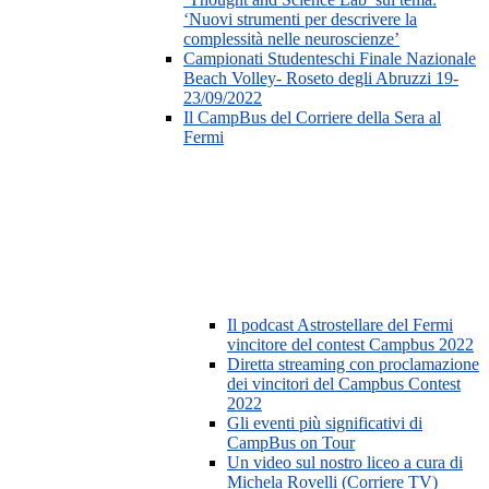
‘Nuovi strumenti per descrivere la
complessità nelle neuroscienze’
Campionati Studenteschi Finale Nazionale
Beach Volley- Roseto degli Abruzzi 19-
23/09/2022
Il CampBus del Corriere della Sera al
Fermi
Il podcast Astrostellare del Fermi
vincitore del contest Campbus 2022
Diretta streaming con proclamazione
dei vincitori del Campbus Contest
2022
Gli eventi più significativi di
CampBus on Tour
Un video sul nostro liceo a cura di
Michela Rovelli (Corriere TV)