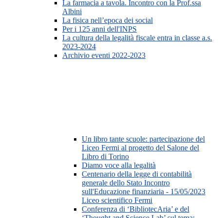
La farmacia a tavola. Incontro con la Prof.ssa
Albini
La fisica nell’epoca dei social
Per i 125 anni dell'INPS
La cultura della legalità fiscale entra in classe a.s.
2023-2024
Archivio eventi 2022-2023
Un libro tante scuole: partecipazione del
Liceo Fermi al progetto del Salone del
Libro di Torino
Diamo voce alla legalità
Centenario della legge di contabilità
generale dello Stato Incontro
sull'Educazione finanziaria - 15/05/2023
Liceo scientifico Fermi
Conferenza di ‘BibliotecAria’ e del
‘Thought and Science Lab’ sul tema: