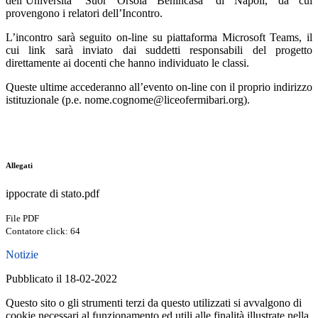
dell’Università ‘Suor Orsola Benincasa’ di Napoli, da cui
provengono i relatori dell’Incontro.
L’incontro sarà seguito on-line su piattaforma Microsoft Teams, il
cui link sarà inviato dai suddetti responsabili del progetto
direttamente ai docenti che hanno individuato le classi.
Queste ultime accederanno all’evento on-line con il proprio indirizzo
istituzionale (p.e. nome.cognome@liceofermibari.org).
Allegati
ippocrate di stato.pdf
File PDF
Contatore click: 64
Notizie
Pubblicato il 18-02-2022
Questo sito o gli strumenti terzi da questo utilizzati si avvalgono di
cookie necessari al funzionamento ed utili alle finalità illustrate nella