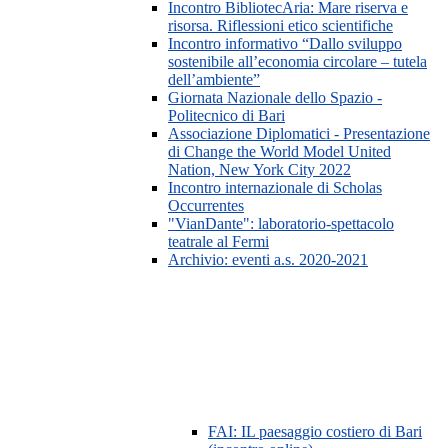
Incontro BibliotecAria: Mare riserva e
risorsa. Riflessioni etico scientifiche
Incontro informativo “Dallo sviluppo
sostenibile all’economia circolare – tutela
dell’ambiente”
Giornata Nazionale dello Spazio -
Politecnico di Bari
Associazione Diplomatici - Presentazione
di Change the World Model United
Nation, New York City 2022
Incontro internazionale di Scholas
Occurrentes
"VianDante": laboratorio-spettacolo
teatrale al Fermi
Archivio: eventi a.s. 2020-2021
FAI: IL paesaggio costiero di Bari