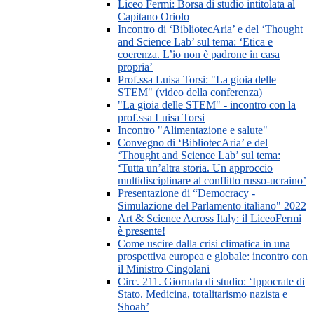
Liceo Fermi: Borsa di studio intitolata al
Capitano Oriolo
Incontro di ‘BibliotecAria’ e del ‘Thought
and Science Lab’ sul tema: ‘Etica e
coerenza. L’io non è padrone in casa
propria’
Prof.ssa Luisa Torsi: "La gioia delle
STEM" (video della conferenza)
"La gioia delle STEM" - incontro con la
prof.ssa Luisa Torsi
Incontro "Alimentazione e salute"
Convegno di ‘BibliotecAria’ e del
‘Thought and Science Lab’ sul tema:
‘Tutta un’altra storia. Un approccio
multidisciplinare al conflitto russo-ucraino’
Presentazione di “Democracy -
Simulazione del Parlamento italiano" 2022
Art & Science Across Italy: il LiceoFermi
è presente!
Come uscire dalla crisi climatica in una
prospettiva europea e globale: incontro con
il Ministro Cingolani
Circ. 211. Giornata di studio: ‘Ippocrate di
Stato. Medicina, totalitarismo nazista e
Shoah’