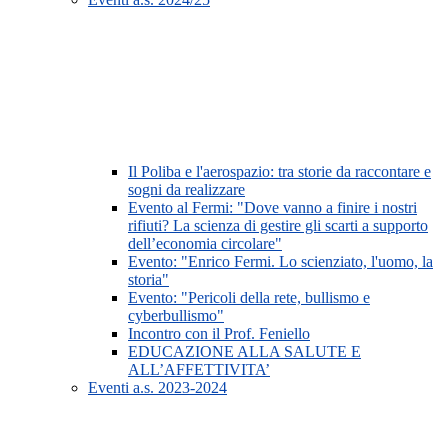
Il Poliba e l'aerospazio: tra storie da raccontare e
sogni da realizzare
Evento al Fermi: "Dove vanno a finire i nostri
rifiuti? La scienza di gestire gli scarti a supporto
dell’economia circolare"
Evento: "Enrico Fermi. Lo scienziato, l'uomo, la
storia"
Evento: "Pericoli della rete, bullismo e
cyberbullismo"
Incontro con il Prof. Feniello
EDUCAZIONE ALLA SALUTE E
ALL’AFFETTIVITA’
Eventi a.s. 2023-2024