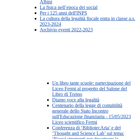
Albini
La fisica nell’epoca dei social
Per i 125 anni dell'INPS
La cultura della legalità fiscale entra in classe a.s.
2023-2024
Archivio eventi 2022-2023
Un libro tante scuole: partecipazione del
Liceo Fermi al progetto del Salone del
Libro di Torino
Diamo voce alla legalità
Centenario della legge di contabilità
generale dello Stato Incontro
sull'Educazione finanziaria - 15/05/2023
Liceo scientifico Fermi
Conferenza di ‘BibliotecAria’ e del
‘Thought and Science Lab’ sul tema:
‘Nuovi strumenti per descrivere la