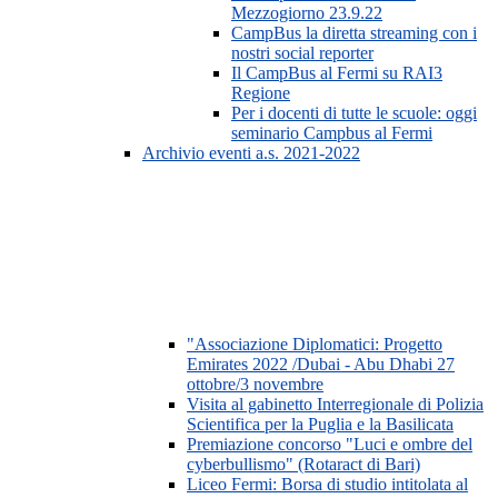
Mezzogiorno 23.9.22
CampBus la diretta streaming con i
nostri social reporter
Il CampBus al Fermi su RAI3
Regione
Per i docenti di tutte le scuole: oggi
seminario Campbus al Fermi
Archivio eventi a.s. 2021-2022
"Associazione Diplomatici: Progetto
Emirates 2022 /Dubai - Abu Dhabi 27
ottobre/3 novembre
Visita al gabinetto Interregionale di Polizia
Scientifica per la Puglia e la Basilicata
Premiazione concorso "Luci e ombre del
cyberbullismo" (Rotaract di Bari)
Liceo Fermi: Borsa di studio intitolata al