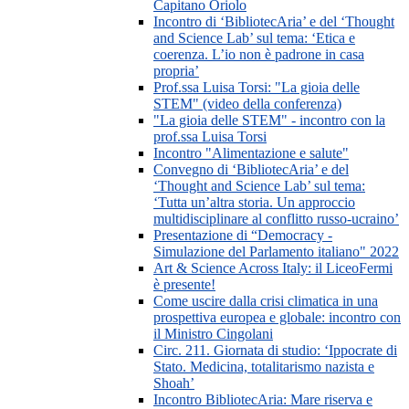
Capitano Oriolo
Incontro di ‘BibliotecAria’ e del ‘Thought
and Science Lab’ sul tema: ‘Etica e
coerenza. L’io non è padrone in casa
propria’
Prof.ssa Luisa Torsi: "La gioia delle
STEM" (video della conferenza)
"La gioia delle STEM" - incontro con la
prof.ssa Luisa Torsi
Incontro "Alimentazione e salute"
Convegno di ‘BibliotecAria’ e del
‘Thought and Science Lab’ sul tema:
‘Tutta un’altra storia. Un approccio
multidisciplinare al conflitto russo-ucraino’
Presentazione di “Democracy -
Simulazione del Parlamento italiano" 2022
Art & Science Across Italy: il LiceoFermi
è presente!
Come uscire dalla crisi climatica in una
prospettiva europea e globale: incontro con
il Ministro Cingolani
Circ. 211. Giornata di studio: ‘Ippocrate di
Stato. Medicina, totalitarismo nazista e
Shoah’
Incontro BibliotecAria: Mare riserva e