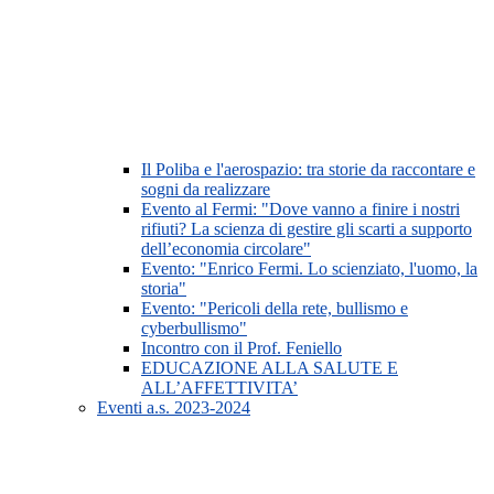
Il Poliba e l'aerospazio: tra storie da raccontare e
sogni da realizzare
Evento al Fermi: "Dove vanno a finire i nostri
rifiuti? La scienza di gestire gli scarti a supporto
dell’economia circolare"
Evento: "Enrico Fermi. Lo scienziato, l'uomo, la
storia"
Evento: "Pericoli della rete, bullismo e
cyberbullismo"
Incontro con il Prof. Feniello
EDUCAZIONE ALLA SALUTE E
ALL’AFFETTIVITA’
Eventi a.s. 2023-2024