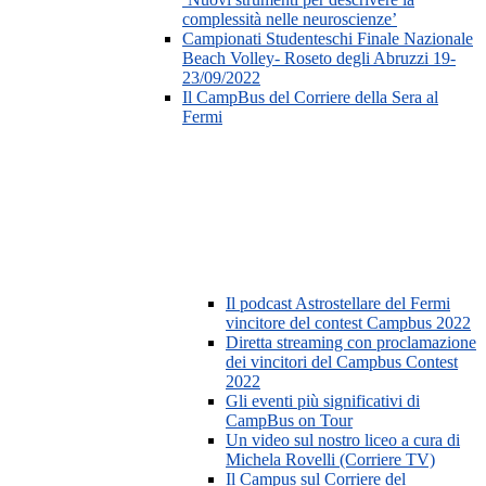
complessità nelle neuroscienze’
Campionati Studenteschi Finale Nazionale
Beach Volley- Roseto degli Abruzzi 19-
23/09/2022
Il CampBus del Corriere della Sera al
Fermi
Il podcast Astrostellare del Fermi
vincitore del contest Campbus 2022
Diretta streaming con proclamazione
dei vincitori del Campbus Contest
2022
Gli eventi più significativi di
CampBus on Tour
Un video sul nostro liceo a cura di
Michela Rovelli (Corriere TV)
Il Campus sul Corriere del