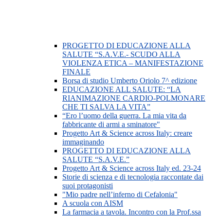
PROGETTO DI EDUCAZIONE ALLA
SALUTE “S.A.V.E.- SCUDO ALLA
VIOLENZA ETICA – MANIFESTAZIONE
FINALE
Borsa di studio Umberto Oriolo 7^ edizione
EDUCAZIONE ALL SALUTE: “LA
RIANIMAZIONE CARDIO-POLMONARE
CHE TI SALVA LA VITA”
“Ero l’uomo della guerra. La mia vita da
fabbricante di armi a sminatore"
Progetto Art & Science across Italy: creare
immaginando
PROGETTO DI EDUCAZIONE ALLA
SALUTE “S.A.V.E.”
Progetto Art & Science across Italy ed. 23-24
Storie di scienza e di tecnologia raccontate dai
suoi protagonisti
"Mio padre nell’inferno di Cefalonia"
A scuola con AISM
La farmacia a tavola. Incontro con la Prof.ssa