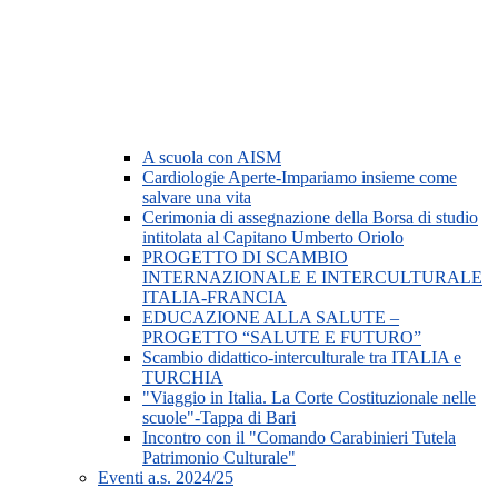
A scuola con AISM
Cardiologie Aperte-Impariamo insieme come
salvare una vita
Cerimonia di assegnazione della Borsa di studio
intitolata al Capitano Umberto Oriolo
PROGETTO DI SCAMBIO
INTERNAZIONALE E INTERCULTURALE
ITALIA-FRANCIA
EDUCAZIONE ALLA SALUTE –
PROGETTO “SALUTE E FUTURO”
Scambio didattico-interculturale tra ITALIA e
TURCHIA
"Viaggio in Italia. La Corte Costituzionale nelle
scuole"-Tappa di Bari
Incontro con il "Comando Carabinieri Tutela
Patrimonio Culturale"
Eventi a.s. 2024/25