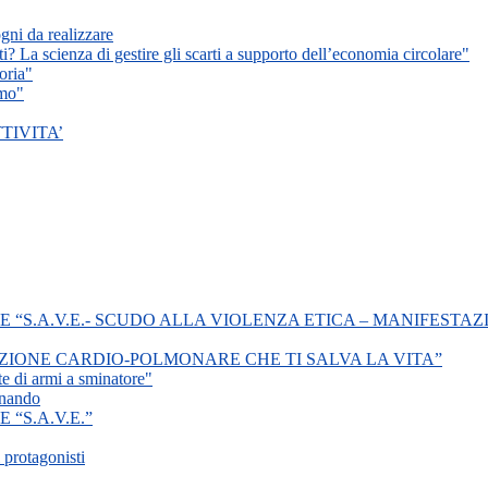
ogni da realizzare
ti? La scienza di gestire gli scarti a supporto dell’economia circolare"
oria"
smo"
TIVITA’
“S.A.V.E.- SCUDO ALLA VIOLENZA ETICA – MANIFESTAZ
ZIONE CARDIO-POLMONARE CHE TI SALVA LA VITA”
te di armi a sminatore"
inando
“S.A.V.E.”
 protagonisti