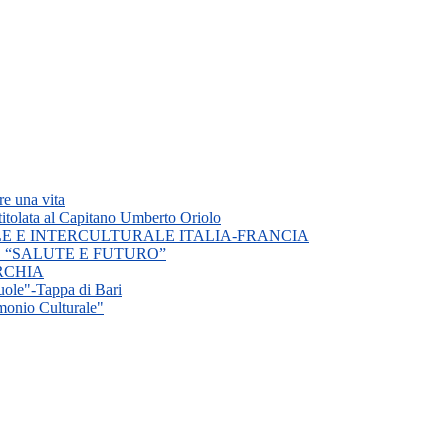
e una vita
titolata al Capitano Umberto Oriolo
E E INTERCULTURALE ITALIA-FRANCIA
 “SALUTE E FUTURO”
TURCHIA
cuole"-Tappa di Bari
monio Culturale"