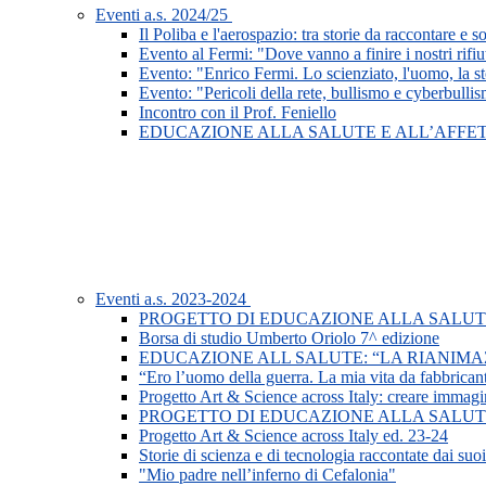
Eventi a.s. 2024/25
Il Poliba e l'aerospazio: tra storie da raccontare e s
Evento al Fermi: "Dove vanno a finire i nostri rifiu
Evento: "Enrico Fermi. Lo scienziato, l'uomo, la st
Evento: "Pericoli della rete, bullismo e cyberbulli
Incontro con il Prof. Feniello
EDUCAZIONE ALLA SALUTE E ALL’AFFET
Eventi a.s. 2023-2024
PROGETTO DI EDUCAZIONE ALLA SALUTE 
Borsa di studio Umberto Oriolo 7^ edizione
EDUCAZIONE ALL SALUTE: “LA RIANIMA
“Ero l’uomo della guerra. La mia vita da fabbrican
Progetto Art & Science across Italy: creare immag
PROGETTO DI EDUCAZIONE ALLA SALUTE 
Progetto Art & Science across Italy ed. 23-24
Storie di scienza e di tecnologia raccontate dai suoi
"Mio padre nell’inferno di Cefalonia"