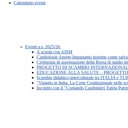
Calendario eventi
Eventi a.s. 2025/26
A scuola con AISM
Cardiologie Aperte-Impariamo insieme come salvar
Cerimonia di assegnazione della Borsa di studio in
PROGETTO DI SCAMBIO INTERNAZIONAL
EDUCAZIONE ALLA SALUTE – PROGETTO
Scambio didattico-interculturale tra ITALIA e 
"Viaggio in Italia. La Corte Costituzionale nelle s
Incontro con il "Comando Carabinieri Tutela Patri