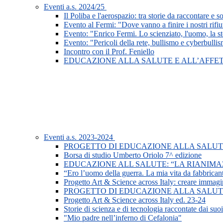
Eventi a.s. 2024/25
Il Poliba e l'aerospazio: tra storie da raccontare e s
Evento al Fermi: "Dove vanno a finire i nostri rifiu
Evento: "Enrico Fermi. Lo scienziato, l'uomo, la st
Evento: "Pericoli della rete, bullismo e cyberbulli
Incontro con il Prof. Feniello
EDUCAZIONE ALLA SALUTE E ALL’AFFET
Eventi a.s. 2023-2024
PROGETTO DI EDUCAZIONE ALLA SALUTE 
Borsa di studio Umberto Oriolo 7^ edizione
EDUCAZIONE ALL SALUTE: “LA RIANIMA
“Ero l’uomo della guerra. La mia vita da fabbrican
Progetto Art & Science across Italy: creare immag
PROGETTO DI EDUCAZIONE ALLA SALUTE 
Progetto Art & Science across Italy ed. 23-24
Storie di scienza e di tecnologia raccontate dai suoi
"Mio padre nell’inferno di Cefalonia"