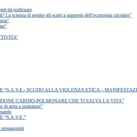
ogni da realizzare
ti? La scienza di gestire gli scarti a supporto dell’economia circolare"
oria"
smo"
TIVITA’
“S.A.V.E.- SCUDO ALLA VIOLENZA ETICA – MANIFESTAZ
ZIONE CARDIO-POLMONARE CHE TI SALVA LA VITA”
te di armi a sminatore"
inando
“S.A.V.E.”
 protagonisti