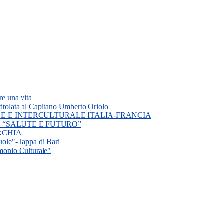
e una vita
titolata al Capitano Umberto Oriolo
E E INTERCULTURALE ITALIA-FRANCIA
 “SALUTE E FUTURO”
TURCHIA
cuole"-Tappa di Bari
monio Culturale"