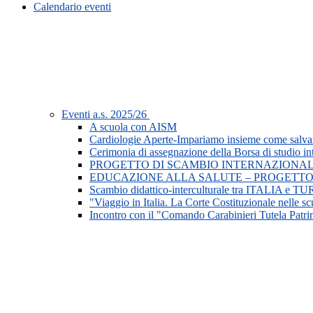
Calendario eventi
Eventi a.s. 2025/26
A scuola con AISM
Cardiologie Aperte-Impariamo insieme come salvar
Cerimonia di assegnazione della Borsa di studio in
PROGETTO DI SCAMBIO INTERNAZIONAL
EDUCAZIONE ALLA SALUTE – PROGETTO
Scambio didattico-interculturale tra ITALIA e 
"Viaggio in Italia. La Corte Costituzionale nelle s
Incontro con il "Comando Carabinieri Tutela Patri