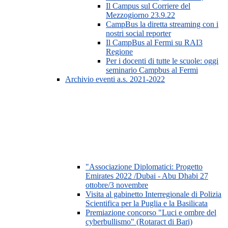
Il Campus sul Corriere del
Mezzogiorno 23.9.22
CampBus la diretta streaming con i
nostri social reporter
Il CampBus al Fermi su RAI3
Regione
Per i docenti di tutte le scuole: oggi
seminario Campbus al Fermi
Archivio eventi a.s. 2021-2022
"Associazione Diplomatici: Progetto
Emirates 2022 /Dubai - Abu Dhabi 27
ottobre/3 novembre
Visita al gabinetto Interregionale di Polizia
Scientifica per la Puglia e la Basilicata
Premiazione concorso "Luci e ombre del
cyberbullismo" (Rotaract di Bari)