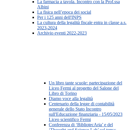
La farmacia a tavola. Incontro con la Prof.ssa
Albini
La fisica nell’epoca dei social
Per i 125 anni dell'INPS
La cultura della legalità fiscale entra in classe a.s.
2023-2024
Archivio eventi 2022-2023
Un libro tante scuole: partecipazione del
Liceo Fermi al progetto del Salone del
Libro di Torino
Diamo voce alla legalità
Centenario della legge di contabilità
generale dello Stato Incontro
sull'Educazione finanziaria - 15/05/2023
Liceo scientifico Fermi
Conferenza di ‘BibliotecAria’ e del
‘Thought and Science Lab’ sul tema: