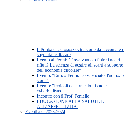
Il Poliba e l'aerospazio: tra storie da raccontare e
sogni da realizzare
Evento al Fermi: "Dove vanno a finire i nostri
rifiuti? La scienza di gestire gli scarti a supporto
dell’economia circolare"
Evento: "Enrico Fermi. Lo scienziato, l'uomo, la
storia"
Evento: "Pericoli della rete, bullismo e
cyberbullismo"
Incontro con il Prof. Feniello
EDUCAZIONE ALLA SALUTE E
ALL’AFFETTIVITA’
Eventi a.s. 2023-2024