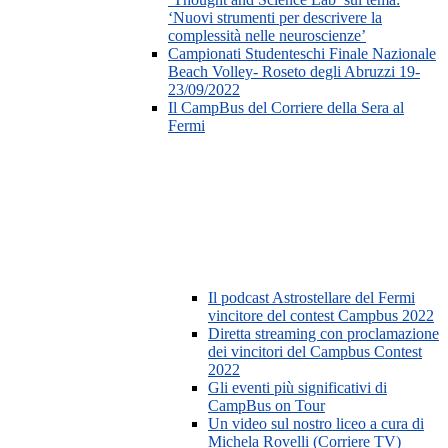
‘Nuovi strumenti per descrivere la
complessità nelle neuroscienze’
Campionati Studenteschi Finale Nazionale
Beach Volley- Roseto degli Abruzzi 19-
23/09/2022
Il CampBus del Corriere della Sera al
Fermi
Il podcast Astrostellare del Fermi
vincitore del contest Campbus 2022
Diretta streaming con proclamazione
dei vincitori del Campbus Contest
2022
Gli eventi più significativi di
CampBus on Tour
Un video sul nostro liceo a cura di
Michela Rovelli (Corriere TV)