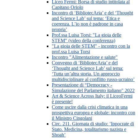
Liceo Fermi: Borsa di studio intitolata al
Capitano Oriolo
Incontro di ‘BibliotecAria’ e del ‘Thought
and Science Lab’ sul tema: ‘Etica e
coerenza. L’io non è padrone in casa
propria’
Prof.ssa Luisa Torsi: "La gioia delle
STEM" (video della conferenza)
"La gioia delle STEM" - incontro con la
prof.ssa Luisa Torsi
Incontro "Alimentazione e salute"
Convegno di ‘BibliotecAria’ e del
‘Thought and Science Lab’ sul tema:
‘Tutta un’altra storia. Un approccio
multidisciplinare al conflitto russo-ucraino’
Presentazione di “Democracy -
Simulazione del Parlamento italiano" 2022
Art & Science Across Italy: il LiceoFermi
è presente!
Come uscire dalla crisi climatica in una
prospettiva europea e globale: incontro con
il Ministro Cingolani
Circ. 211. Giornata di studio: ‘Ippocrate di
Stato. Medicina, totalitarismo nazista e
Shoah’