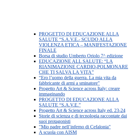
PROGETTO DI EDUCAZIONE ALLA
SALUTE “S.A.V.E.- SCUDO ALLA
VIOLENZA ETICA – MANIFESTAZIONE
FINALE
Borsa di studio Umberto Oriolo 7^ edizione
EDUCAZIONE ALL SALUTE: “LA
RIANIMAZIONE CARDIO-POLMONARE
CHE TI SALVA LA VITA”
“Ero l’uomo della guerra. La mia vita da
fabbricante di armi a sminatore"
Progetto Art & Science across Italy: creare
immaginando
PROGETTO DI EDUCAZIONE ALLA
SALUTE “S.A.V.E.”
Progetto Art & Science across Italy ed. 23-24
Storie di scienza e di tecnologia raccontate dai
suoi protagonisti
"Mio padre nell’inferno di Cefalonia"
A scuola con AISM