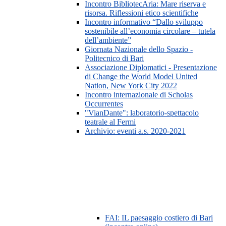
Incontro BibliotecAria: Mare riserva e
risorsa. Riflessioni etico scientifiche
Incontro informativo “Dallo sviluppo
sostenibile all’economia circolare – tutela
dell’ambiente”
Giornata Nazionale dello Spazio -
Politecnico di Bari
Associazione Diplomatici - Presentazione
di Change the World Model United
Nation, New York City 2022
Incontro internazionale di Scholas
Occurrentes
"VianDante": laboratorio-spettacolo
teatrale al Fermi
Archivio: eventi a.s. 2020-2021
FAI: IL paesaggio costiero di Bari