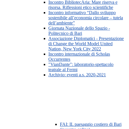
Incontro BibliotecAria: Mare riserva e
risorsa. Riflessioni etico scientifiche
Incontro informativo “Dallo sviluppo
sostenibile all’economia circolare – tutela
dell’ambiente”
Giornata Nazionale dello Spazio -
Politecnico di Bari
Associazione Diplomatici - Presentazione
di Change the World Model United
Nation, New York City 2022
Incontro internazionale di Scholas
Occurrentes
"VianDante": laboratorio-spettacolo
teatrale al Fermi
Archivio: eventi a.s. 2020-2021
FAI: IL paesaggio costiero di Bari