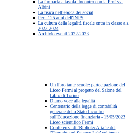
La farmacia a tavola. Incontro con la Prof.ssa
Albini
La fisica nell’epoca dei social
Per i 125 anni dell'INPS
La cultura della legalità fiscale entra in classe a.s.
2023-2024
Archivio eventi 2022-2023
Un libro tante scuole: partecipazione del
Liceo Fermi al progetto del Salone del
Libro di Torino
Diamo voce alla legalità
Centenario della legge di contabilità
generale dello Stato Incontro
sull'Educazione finanziaria - 15/05/2023
Liceo scientifico Fermi
Conferenza di ‘BibliotecAria’ e del
‘Thought and Science Lab’ sul tema: