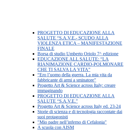
PROGETTO DI EDUCAZIONE ALLA
SALUTE “S.A.V.E.- SCUDO ALLA
VIOLENZA ETICA – MANIFESTAZIONE
FINALE
Borsa di studio Umberto Oriolo 7^ edizione
EDUCAZIONE ALL SALUTE: “LA
RIANIMAZIONE CARDIO-POLMONARE
CHE TI SALVA LA VITA”
“Ero l’uomo della guerra. La mia vita da
fabbricante di armi a sminatore"
Progetto Art & Science across Italy: creare
immaginando
PROGETTO DI EDUCAZIONE ALLA
SALUTE “S.A.V.E.”
Progetto Art & Science across Italy ed. 23-24
Storie di scienza e di tecnologia raccontate dai
suoi protagonisti
"Mio padre nell’inferno di Cefalonia"
A scuola con AISM