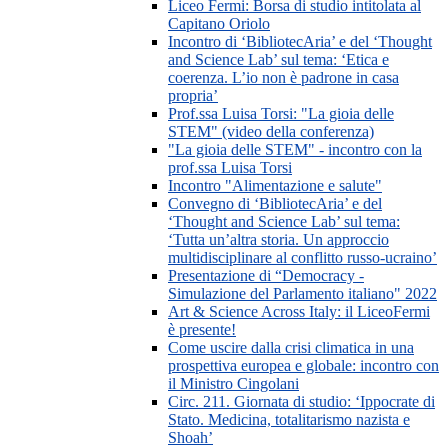
Liceo Fermi: Borsa di studio intitolata al
Capitano Oriolo
Incontro di ‘BibliotecAria’ e del ‘Thought
and Science Lab’ sul tema: ‘Etica e
coerenza. L’io non è padrone in casa
propria’
Prof.ssa Luisa Torsi: "La gioia delle
STEM" (video della conferenza)
"La gioia delle STEM" - incontro con la
prof.ssa Luisa Torsi
Incontro "Alimentazione e salute"
Convegno di ‘BibliotecAria’ e del
‘Thought and Science Lab’ sul tema:
‘Tutta un’altra storia. Un approccio
multidisciplinare al conflitto russo-ucraino’
Presentazione di “Democracy -
Simulazione del Parlamento italiano" 2022
Art & Science Across Italy: il LiceoFermi
è presente!
Come uscire dalla crisi climatica in una
prospettiva europea e globale: incontro con
il Ministro Cingolani
Circ. 211. Giornata di studio: ‘Ippocrate di
Stato. Medicina, totalitarismo nazista e
Shoah’