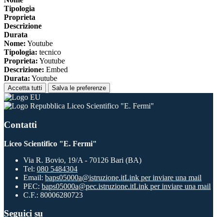
Tipologia
Proprieta
Descrizione
Durata
Nome:
Youtube
Tipologia:
tecnico
Proprieta:
Youtube
Descrizione:
Embed
Durata:
Youtube
Accetta tutti
Salva le preferenze
Liceo Scientifico "E. Fermi"
Contatti
Liceo Scientifico "E. Fermi"
Via R. Bovio, 19/A - 70126 Bari (BA)
Tel:
080 5484304
Email:
baps05000a@istruzione.it
Link per inviare una mail
PEC:
baps05000a@pec.istruzione.it
Link per inviare una mail
C.F.: 80006280723
Seguici su