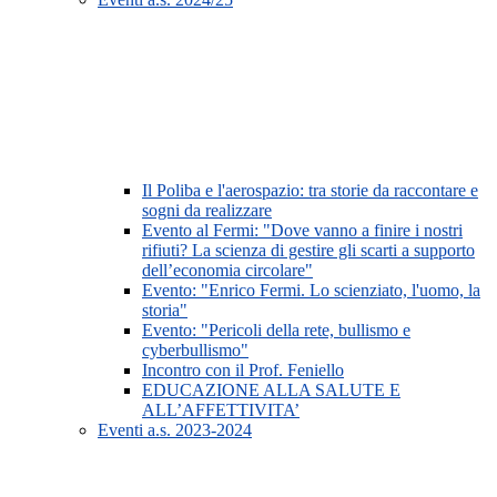
Il Poliba e l'aerospazio: tra storie da raccontare e
sogni da realizzare
Evento al Fermi: "Dove vanno a finire i nostri
rifiuti? La scienza di gestire gli scarti a supporto
dell’economia circolare"
Evento: "Enrico Fermi. Lo scienziato, l'uomo, la
storia"
Evento: "Pericoli della rete, bullismo e
cyberbullismo"
Incontro con il Prof. Feniello
EDUCAZIONE ALLA SALUTE E
ALL’AFFETTIVITA’
Eventi a.s. 2023-2024