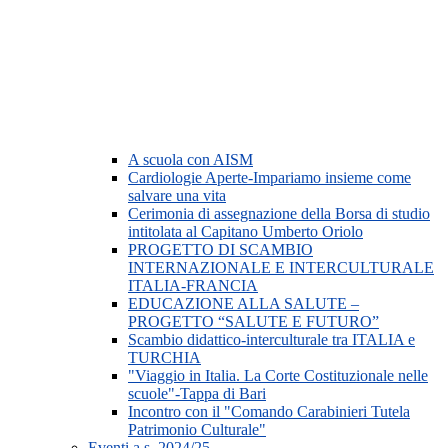
A scuola con AISM
Cardiologie Aperte-Impariamo insieme come
salvare una vita
Cerimonia di assegnazione della Borsa di studio
intitolata al Capitano Umberto Oriolo
PROGETTO DI SCAMBIO
INTERNAZIONALE E INTERCULTURALE
ITALIA-FRANCIA
EDUCAZIONE ALLA SALUTE –
PROGETTO “SALUTE E FUTURO”
Scambio didattico-interculturale tra ITALIA e
TURCHIA
"Viaggio in Italia. La Corte Costituzionale nelle
scuole"-Tappa di Bari
Incontro con il "Comando Carabinieri Tutela
Patrimonio Culturale"
Eventi a.s. 2024/25