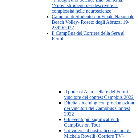
‘Nuovi strumenti per descrivere la
complessità nelle neuroscienze’
Campionati Studenteschi Finale Nazionale
Beach Volley- Roseto degli Abruzzi 19-
23/09/2022
Il CampBus del Corriere della Sera al
Fermi
Il podcast Astrostellare del Fermi
vincitore del contest Campbus 2022
Diretta streaming con proclamazione
dei vincitori del Campbus Contest
2022
Gli eventi più significativi di
CampBus on Tour
Un video sul nostro liceo a cura di
Michela Rovelli (Corriere TV)