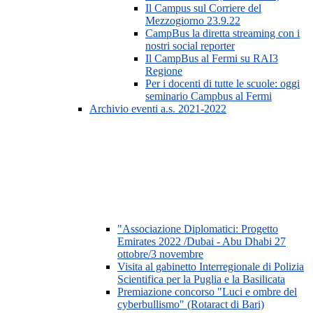
Il Campus sul Corriere del
Mezzogiorno 23.9.22
CampBus la diretta streaming con i
nostri social reporter
Il CampBus al Fermi su RAI3
Regione
Per i docenti di tutte le scuole: oggi
seminario Campbus al Fermi
Archivio eventi a.s. 2021-2022
"Associazione Diplomatici: Progetto
Emirates 2022 /Dubai - Abu Dhabi 27
ottobre/3 novembre
Visita al gabinetto Interregionale di Polizia
Scientifica per la Puglia e la Basilicata
Premiazione concorso "Luci e ombre del
cyberbullismo" (Rotaract di Bari)