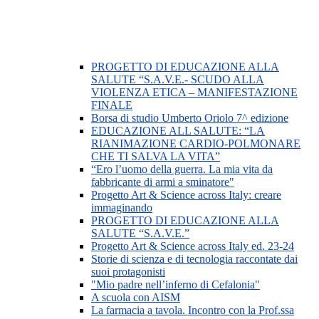
PROGETTO DI EDUCAZIONE ALLA
SALUTE “S.A.V.E.- SCUDO ALLA
VIOLENZA ETICA – MANIFESTAZIONE
FINALE
Borsa di studio Umberto Oriolo 7^ edizione
EDUCAZIONE ALL SALUTE: “LA
RIANIMAZIONE CARDIO-POLMONARE
CHE TI SALVA LA VITA”
“Ero l’uomo della guerra. La mia vita da
fabbricante di armi a sminatore"
Progetto Art & Science across Italy: creare
immaginando
PROGETTO DI EDUCAZIONE ALLA
SALUTE “S.A.V.E.”
Progetto Art & Science across Italy ed. 23-24
Storie di scienza e di tecnologia raccontate dai
suoi protagonisti
"Mio padre nell’inferno di Cefalonia"
A scuola con AISM
La farmacia a tavola. Incontro con la Prof.ssa