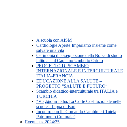
A scuola con AISM
Cardiologie Aperte-Impariamo insieme come
salvare una vita
Cerimonia di assegnazione della Borsa di studio
intitolata al Capitano Umberto Oriolo
PROGETTO DI SCAMBIO
INTERNAZIONALE E INTERCULTURALE
ITALIA-FRANCIA
EDUCAZIONE ALLA SALUTE –
PROGETTO “SALUTE E FUTURO”
Scambio didattico-interculturale tra ITALIA e
TURCHIA
"Viaggio in Italia. La Corte Costituzionale nelle
scuole"-Tappa di Bari
Incontro con il "Comando Carabinieri Tutela
Patrimonio Culturale"
Eventi a.s. 2024/25