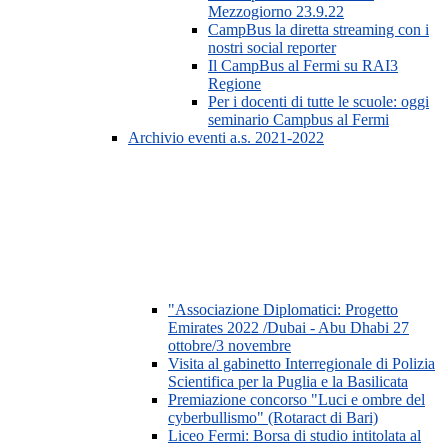
Mezzogiorno 23.9.22
CampBus la diretta streaming con i
nostri social reporter
Il CampBus al Fermi su RAI3
Regione
Per i docenti di tutte le scuole: oggi
seminario Campbus al Fermi
Archivio eventi a.s. 2021-2022
"Associazione Diplomatici: Progetto
Emirates 2022 /Dubai - Abu Dhabi 27
ottobre/3 novembre
Visita al gabinetto Interregionale di Polizia
Scientifica per la Puglia e la Basilicata
Premiazione concorso "Luci e ombre del
cyberbullismo" (Rotaract di Bari)
Liceo Fermi: Borsa di studio intitolata al