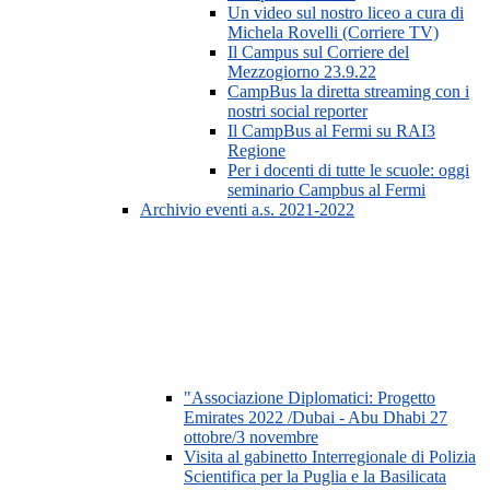
Un video sul nostro liceo a cura di
Michela Rovelli (Corriere TV)
Il Campus sul Corriere del
Mezzogiorno 23.9.22
CampBus la diretta streaming con i
nostri social reporter
Il CampBus al Fermi su RAI3
Regione
Per i docenti di tutte le scuole: oggi
seminario Campbus al Fermi
Archivio eventi a.s. 2021-2022
"Associazione Diplomatici: Progetto
Emirates 2022 /Dubai - Abu Dhabi 27
ottobre/3 novembre
Visita al gabinetto Interregionale di Polizia
Scientifica per la Puglia e la Basilicata