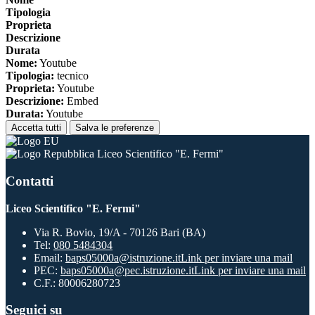
Tipologia
Proprieta
Descrizione
Durata
Nome:
Youtube
Tipologia:
tecnico
Proprieta:
Youtube
Descrizione:
Embed
Durata:
Youtube
Accetta tutti
Salva le preferenze
Liceo Scientifico "E. Fermi"
Contatti
Liceo Scientifico "E. Fermi"
Via R. Bovio, 19/A - 70126 Bari (BA)
Tel:
080 5484304
Email:
baps05000a@istruzione.it
Link per inviare una mail
PEC:
baps05000a@pec.istruzione.it
Link per inviare una mail
C.F.: 80006280723
Seguici su