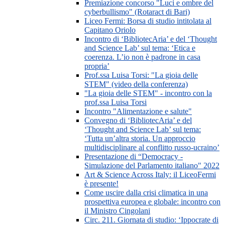
Premiazione concorso "Luci e ombre del
cyberbullismo" (Rotaract di Bari)
Liceo Fermi: Borsa di studio intitolata al
Capitano Oriolo
Incontro di ‘BibliotecAria’ e del ‘Thought
and Science Lab’ sul tema: ‘Etica e
coerenza. L’io non è padrone in casa
propria’
Prof.ssa Luisa Torsi: "La gioia delle
STEM" (video della conferenza)
"La gioia delle STEM" - incontro con la
prof.ssa Luisa Torsi
Incontro "Alimentazione e salute"
Convegno di ‘BibliotecAria’ e del
‘Thought and Science Lab’ sul tema:
‘Tutta un’altra storia. Un approccio
multidisciplinare al conflitto russo-ucraino’
Presentazione di “Democracy -
Simulazione del Parlamento italiano" 2022
Art & Science Across Italy: il LiceoFermi
è presente!
Come uscire dalla crisi climatica in una
prospettiva europea e globale: incontro con
il Ministro Cingolani
Circ. 211. Giornata di studio: ‘Ippocrate di