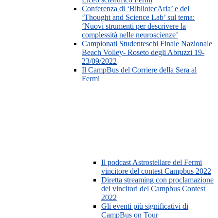
Conferenza di ‘BibliotecAria’ e del
‘Thought and Science Lab’ sul tema:
‘Nuovi strumenti per descrivere la
complessità nelle neuroscienze’
Campionati Studenteschi Finale Nazionale
Beach Volley- Roseto degli Abruzzi 19-
23/09/2022
Il CampBus del Corriere della Sera al
Fermi
Il podcast Astrostellare del Fermi
vincitore del contest Campbus 2022
Diretta streaming con proclamazione
dei vincitori del Campbus Contest
2022
Gli eventi più significativi di
CampBus on Tour