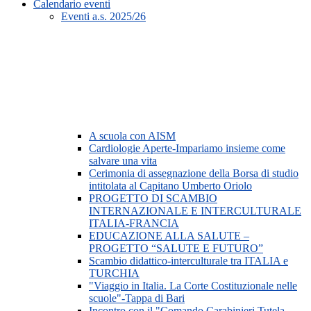
Calendario eventi
Eventi a.s. 2025/26
A scuola con AISM
Cardiologie Aperte-Impariamo insieme come
salvare una vita
Cerimonia di assegnazione della Borsa di studio
intitolata al Capitano Umberto Oriolo
PROGETTO DI SCAMBIO
INTERNAZIONALE E INTERCULTURALE
ITALIA-FRANCIA
EDUCAZIONE ALLA SALUTE –
PROGETTO “SALUTE E FUTURO”
Scambio didattico-interculturale tra ITALIA e
TURCHIA
"Viaggio in Italia. La Corte Costituzionale nelle
scuole"-Tappa di Bari
Incontro con il "Comando Carabinieri Tutela