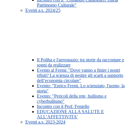
Patrimonio Culturale"
Eventi a.s. 2024/25
Il Poliba e l'aerospazio: tra storie da raccontare e
sogni da realizzare
Evento al Fermi: "Dove vanno a finire i nostri
rifiuti? La scienza di gestire gli scarti a supporto
dell’economia circolare"
Evento: "Enrico Fermi. Lo scienziato, l'uomo, la
storia"
Evento: "Pericoli della rete, bullismo e
cyberbullismo"
Incontro con il Prof. Feniello
EDUCAZIONE ALLA SALUTE E
ALL’AFFETTIVITA’
Eventi a.s. 2023-2024