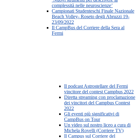
complessità nelle neuroscienze’
Campionati Studenteschi Finale Nazionale
Beach Volley- Roseto degli Abruzzi 19-
23/09/2022
Il CampBus del Corriere della Sera al
Fermi
Il podcast Astrostellare del Fermi
vincitore del contest Campbus 2022
Diretta streaming con proclamazione
dei vincitori del Campbus Contest
2022
Gli eventi più significativi di
CampBus on Tour
Un video sul nostro liceo a cura di
Michela Rovelli (Corriere TV)
Il Campus sul Corriere del