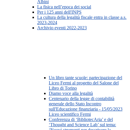
Albini
La fisica nell’epoca dei social
Per i 125 anni dell'INPS
La cultura della legalità fiscale entra in classe a.s.
2023-2024
Archivio eventi 2022-2023
Un libro tante scuole: partecipazione del
Liceo Fermi al progetto del Salone del
Libro di Torino
Diamo voce alla legalità
Centenario della legge di contabilità
generale dello Stato Incontro
sull'Educazione finanziaria - 15/05/2023
Liceo scientifico Fermi
Conferenza di ‘BibliotecAria’ e del
‘Thought and Science Lab’ sul tema:
‘Nuovi strumenti per descrivere la