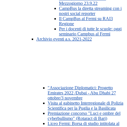
Mezzogiorno 23.9.22
CampBus la diretta streaming con i
nostri social reporter
Il CampBus al Fermi su RAI3
Regione
Per i docenti di tutte le scuole: oggi
seminario Campbus al Fermi
Archivio eventi a.s. 2021-2022
"Associazione Diplomatici: Progetto
Emirates 2022 /Dubai - Abu Dhabi 27
ottobre/3 novembre
Visita al gabinetto Interregionale di Polizia
Scientifica per la Puglia e la Basilicata
Premiazione concorso "Luci e ombre del
cyberbullismo" (Rotaract di Bari)
Liceo Fermi: Borsa di studio intitolata al