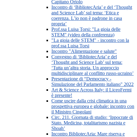
Capitano Oriolo
Incontro di ‘BibliotecAria’ e del ‘Thought
and Science Lab’ sul tema: ‘Etica e
coerenza. L’io non è padrone in casa
propria’
Prof.ssa Luisa Torsi: "La gioia delle
STEM" (video della conferenza)
"La gioia delle STEM" - incontro con la
prof.ssa Luisa Torsi
Incontro "Alimentazione e salute"
Convegno di ‘BibliotecAria’ e del
‘Thought and Science Lab’ sul tema:
‘Tutta un’altra storia. Un approccio
multidisciplinare al conflitto russo-ucraino’
Presentazione di “Democracy -
Simulazione del Parlamento italiano" 2022
Art & Science Across Italy: il LiceoFermi
è presente!
Come uscire dalla crisi climatica in una
prospettiva europea e globale: incontro con
il Ministro Cingolani
Circ. 211. Giornata di studio: ‘Ippocrate di
Stato. Medicina, totalitarismo nazista e
Shoah’
Incontro BibliotecAria: Mare riserva e