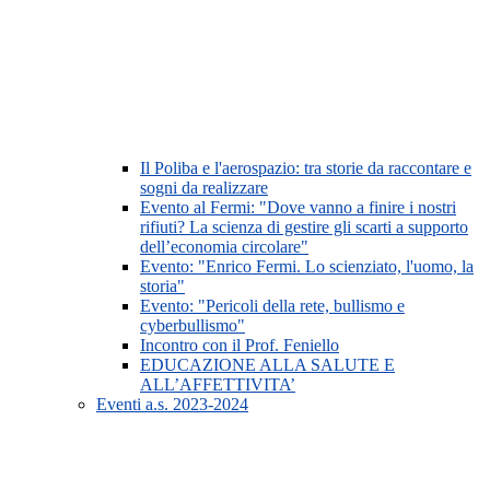
Il Poliba e l'aerospazio: tra storie da raccontare e
sogni da realizzare
Evento al Fermi: "Dove vanno a finire i nostri
rifiuti? La scienza di gestire gli scarti a supporto
dell’economia circolare"
Evento: "Enrico Fermi. Lo scienziato, l'uomo, la
storia"
Evento: "Pericoli della rete, bullismo e
cyberbullismo"
Incontro con il Prof. Feniello
EDUCAZIONE ALLA SALUTE E
ALL’AFFETTIVITA’
Eventi a.s. 2023-2024