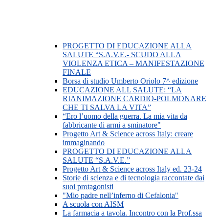
PROGETTO DI EDUCAZIONE ALLA
SALUTE “S.A.V.E.- SCUDO ALLA
VIOLENZA ETICA – MANIFESTAZIONE
FINALE
Borsa di studio Umberto Oriolo 7^ edizione
EDUCAZIONE ALL SALUTE: “LA
RIANIMAZIONE CARDIO-POLMONARE
CHE TI SALVA LA VITA”
“Ero l’uomo della guerra. La mia vita da
fabbricante di armi a sminatore"
Progetto Art & Science across Italy: creare
immaginando
PROGETTO DI EDUCAZIONE ALLA
SALUTE “S.A.V.E.”
Progetto Art & Science across Italy ed. 23-24
Storie di scienza e di tecnologia raccontate dai
suoi protagonisti
"Mio padre nell’inferno di Cefalonia"
A scuola con AISM
La farmacia a tavola. Incontro con la Prof.ssa