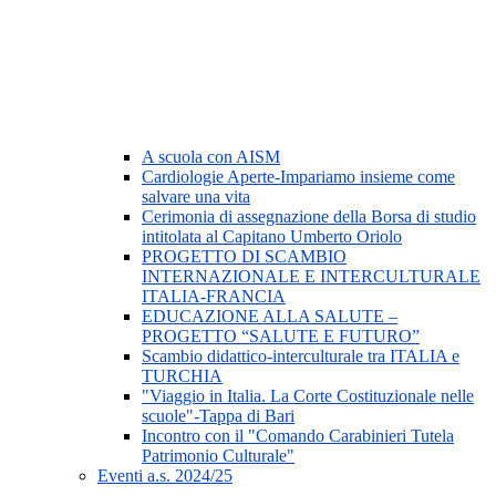
A scuola con AISM
Cardiologie Aperte-Impariamo insieme come
salvare una vita
Cerimonia di assegnazione della Borsa di studio
intitolata al Capitano Umberto Oriolo
PROGETTO DI SCAMBIO
INTERNAZIONALE E INTERCULTURALE
ITALIA-FRANCIA
EDUCAZIONE ALLA SALUTE –
PROGETTO “SALUTE E FUTURO”
Scambio didattico-interculturale tra ITALIA e
TURCHIA
"Viaggio in Italia. La Corte Costituzionale nelle
scuole"-Tappa di Bari
Incontro con il "Comando Carabinieri Tutela
Patrimonio Culturale"
Eventi a.s. 2024/25