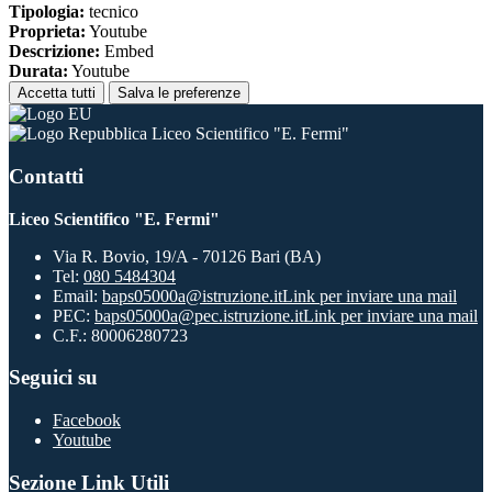
Tipologia:
tecnico
Proprieta:
Youtube
Descrizione:
Embed
Durata:
Youtube
Accetta tutti
Salva le preferenze
Liceo Scientifico "E. Fermi"
Contatti
Liceo Scientifico "E. Fermi"
Via R. Bovio, 19/A - 70126 Bari (BA)
Tel:
080 5484304
Email:
baps05000a@istruzione.it
Link per inviare una mail
PEC:
baps05000a@pec.istruzione.it
Link per inviare una mail
C.F.: 80006280723
Seguici su
Facebook
Youtube
Sezione Link Utili