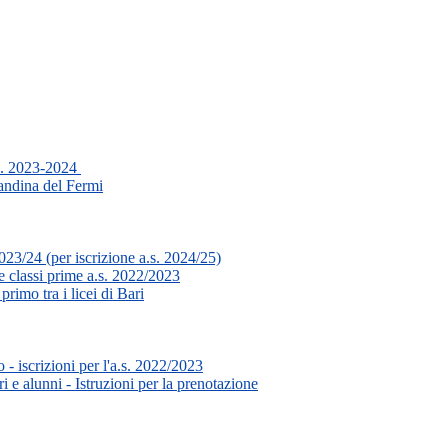
a.s. 2023-2024
andina del Fermi
23/24 (per iscrizione a.s. 2024/25)
e classi prime a.s. 2022/2023
rimo tra i licei di Bari
- iscrizioni per l'a.s. 2022/2023
 e alunni - Istruzioni per la prenotazione