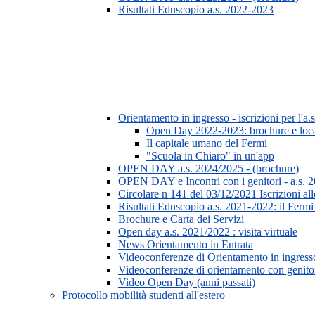
Risultati Eduscopio a.s. 2022-2023
Orientamento in ingresso - iscrizioni per l'
Open Day 2022-2023: brochure e loc
Il capitale umano del Fermi
"Scuola in Chiaro" in un'app
OPEN DAY a.s. 2024/2025 - (brochure)
OPEN DAY e Incontri con i genitori - a.s. 20
Circolare n 141 del 03/12/2021 Iscrizioni all
Risultati Eduscopio a.s. 2021-2022: il Fermi p
Brochure e Carta dei Servizi
Open day a.s. 2021/2022 : visita virtuale
News Orientamento in Entrata
Videoconferenze di Orientamento in ingresso 
Videoconferenze di orientamento con genitori
Video Open Day (anni passati)
Protocollo mobilità studenti all'estero