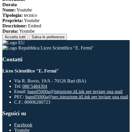
Durata
Nome:
Youtube
Tipologia:
tecnico
Proprieta:
Youtube
Descrizione:
Embed
Durata:
Youtube
Accetta tutti
Salva le preferenze
Liceo Scientifico "E. Fermi"
Contatti
Liceo Scientifico "E. Fermi"
Via R. Bovio, 19/A - 70126 Bari (BA)
Tel:
080 5484304
Email:
baps05000a@istruzione.it
Link per inviare una mail
PEC:
baps05000a@pec.istruzione.it
Link per inviare una mail
C.F.: 80006280723
Seguici su
Facebook
Youtube