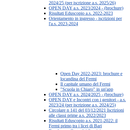
2024/25 (per iscrizione a.s. 2025/26)
OPEN DAY a.s. 2023/2024 - (brochure)
Risultati Eduscopio a.s. 2022-2023
Orientamento in ingresso - iscrizioni per
l'a.s. 2023-2024
Open Day 2022-2023: brochure e
locandina del Fermi
Il capitale umano del Fermi
"Scuola in Chiaro" in un'app
OPEN DAY a.s. 2024/2025 - (brochure)
OPEN DAY e Incontri con i genitori - a.s.
2023/24 (per iscrizione a.s. 2024/25)
Circolare n 141 del 03/12/2021 Iscrizioni
alle classi prime a.s. 2022/2023
Risultati Eduscopio a.s. 2021-2022: il
Fermi primo tra i licei di Bari