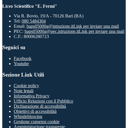
Liceo Scientifico "E. Fermi"
Via R. Bovio, 19/A - 70126 Bari (BA)
Tel:
080 5484304
Email:
baps05000a@istruzione.it
Link per inviare una mail
PEC:
baps05000a@pec.istruzione.it
Link per inviare una mail
C.F.: 80006280723
Seguici su
Facebook
Youtube
Sezione Link Utili
Cookie policy
Note legali
Informativa Privacy
Ufficio Relazioni con il Pubblico
Dichiarazione di accessibilità
Obiettivi di accessibilità
Whistleblowing
Gestione consensi cookie
Amministrazione trasparente