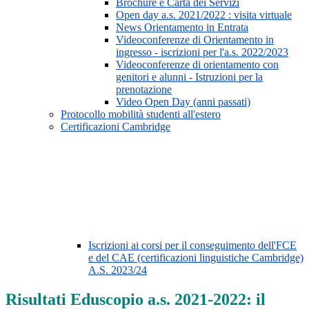
Brochure e Carta dei Servizi
Open day a.s. 2021/2022 : visita virtuale
News Orientamento in Entrata
Videoconferenze di Orientamento in
ingresso - iscrizioni per l'a.s. 2022/2023
Videoconferenze di orientamento con
genitori e alunni - Istruzioni per la
prenotazione
Video Open Day (anni passati)
Protocollo mobilità studenti all'estero
Certificazioni Cambridge
Iscrizioni ai corsi per il conseguimento dell'FCE
e del CAE (certificazioni linguistiche Cambridge)
A.S. 2023/24
Risultati Eduscopio a.s. 2021-2022: il