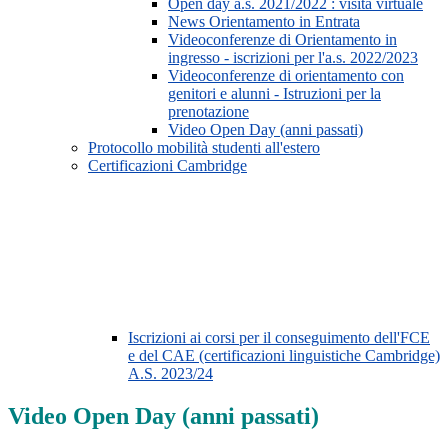
Open day a.s. 2021/2022 : visita virtuale
News Orientamento in Entrata
Videoconferenze di Orientamento in
ingresso - iscrizioni per l'a.s. 2022/2023
Videoconferenze di orientamento con
genitori e alunni - Istruzioni per la
prenotazione
Video Open Day (anni passati)
Protocollo mobilità studenti all'estero
Certificazioni Cambridge
Iscrizioni ai corsi per il conseguimento dell'FCE
e del CAE (certificazioni linguistiche Cambridge)
A.S. 2023/24
Video Open Day (anni passati)