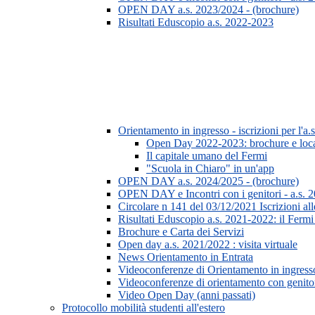
OPEN DAY a.s. 2023/2024 - (brochure)
Risultati Eduscopio a.s. 2022-2023
Orientamento in ingresso - iscrizioni per l'
Open Day 2022-2023: brochure e loc
Il capitale umano del Fermi
"Scuola in Chiaro" in un'app
OPEN DAY a.s. 2024/2025 - (brochure)
OPEN DAY e Incontri con i genitori - a.s. 20
Circolare n 141 del 03/12/2021 Iscrizioni all
Risultati Eduscopio a.s. 2021-2022: il Fermi p
Brochure e Carta dei Servizi
Open day a.s. 2021/2022 : visita virtuale
News Orientamento in Entrata
Videoconferenze di Orientamento in ingresso 
Videoconferenze di orientamento con genitori
Video Open Day (anni passati)
Protocollo mobilità studenti all'estero