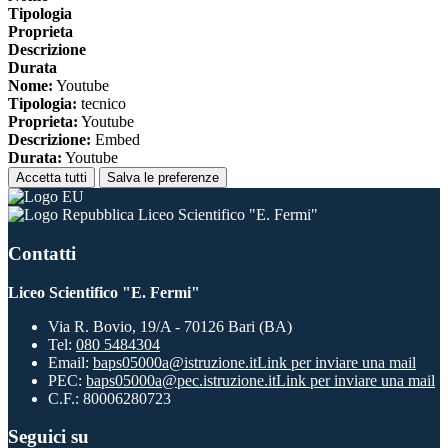
Tipologia
Proprieta
Descrizione
Durata
Nome:
Youtube
Tipologia:
tecnico
Proprieta:
Youtube
Descrizione:
Embed
Durata:
Youtube
Accetta tutti
Salva le preferenze
Liceo Scientifico "E. Fermi"
Contatti
Liceo Scientifico "E. Fermi"
Via R. Bovio, 19/A - 70126 Bari (BA)
Tel:
080 5484304
Email:
baps05000a@istruzione.it
Link per inviare una mail
PEC:
baps05000a@pec.istruzione.it
Link per inviare una mail
C.F.: 80006280723
Seguici su