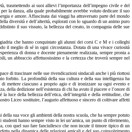
tà, trasmettendo ai suoi allievi l’importanza dell’impegno civile e del
e per la danza, alla quale probabilmente avrebbe voluto dedicare il suo
energia e amore. Affascinata dai viaggi ha attraversato parte del mondo
della diversità e dell’alterità, esplorati con lo sguardo di un animo puro
distinto il suo vissuto, la bellezza del creato, in compagnia delle sue
giadria che hanno conquistato gli alunni dei corsi C e M e i colleghi
do il meglio di sé in ogni circostanza. Dotata di una vivace curiosità
ua esperienza di donna e docente pienamente realizzata, sempre pronta a
abili, un abbraccio affettuosissimo e la certezza che troverà sempre nel
pace di trascinare nelle sue rivendicazioni sindacali anche i più riottosi
io forbito. La profondità della sua cultura e della sua intelligenza ha
 di mettere ciascuno a proprio agio e di ironizzare su ogni evento e
, della dedizione nell’esistenza di chi ha avuto il piacere e l’onore di
a luce della bellezza dell’etica, dell’integrità e della rettitudine, che
ostro Liceo sostituire, l’augurio affettuoso e sincero di coltivare affetti
i della sua voce gli ambienti della nostra scuola, che ha sempre potuto
Gli studenti hanno sempre visto in lei un’amica, un punto di riferimento,
a, con quel suo fare fanciullesco che non incute il timore tipico di un
rfetta nella dinamica delle relazioni amicali e del suo coinvolgimento