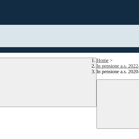
Home
>
In pensione a.s. 202
In pensione a.s. 202