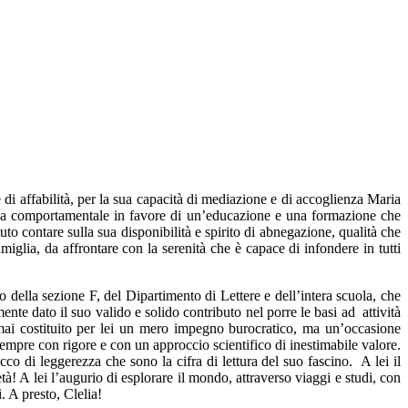
 di affabilità, per la sua capacità di mediazione e di accoglienza Maria
tica comportamentale in favore di un’educazione e una formazione che
o contare sulla sua disponibilità e spirito di abnegazione, qualità che
iglia, da affrontare con la serenità che è capace di infondere in tutti
o della sezione F, del Dipartimento di Lettere e dell’intera scuola, che
mente dato il suo valido e solido contributo nel porre le basi ad attività
mai costituito per lei un mero impegno burocratico, ma un’occasione
 sempre con rigore e con un approccio scientifico di inestimabile valore.
cco di leggerezza che sono la cifra di lettura del suo fascino. A lei il
! A lei l’augurio di esplorare il mondo, attraverso viaggi e studi, con
. A presto, Clelia!