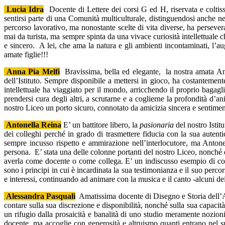
Lucia Idra
Docente di Lettere dei corsi G ed H, riservata e coltissi
sentirsi parte di una Comunità multiculturale, distinguendosi anche ne
percorso lavorativo, ma nonostante scelte di vita diverse, ha persever
mai da turista, ma sempre spinta da una vivace curiosità intellettuale ch
e sincero. A lei, che ama la natura e gli ambienti incontaminati, l’au
amate figlie!!!
Anna Pia Melfi
Bravissima, bella ed elegante, la nostra amata Ann
dell’Istituto. Sempre disponibile a mettersi in gioco, ha costantemen
intellettuale ha viaggiato per il mondo, arricchendo il proprio bagagl
prendersi cura degli altri, a scrutarne e a coglierne la profondità d’a
nostro Liceo un porto sicuro, connotato da amicizia sincera e sentimen
Antonella Reina
E’ un battitore libero, la
pasionaria
del nostro Istitu
dei colleghi perché in grado di trasmettere fiducia con la sua autenti
sempre incusso rispetto e ammirazione nell’interlocutore, ma Antone
persona. E’ stata una delle colonne portanti del nostro Liceo, nonché d
averla come docente o come collega. E’ un indiscusso esempio di coraggio
sono i principi in cui è incardinata la sua testimonianza e il suo percors
e interessi, continuando ad animare con la musica e il canto -alcuni dei s
Alessandra Pasquali
Amatissima docente di Disegno e Storia dell’Ar
contare sulla sua discrezione e disponibilità, nonché sulla sua capacità
un rifugio dalla prosaicità e banalità di uno studio meramente nozioni
docente, ma accoglie con generosità e altruismo quanti entrano nel su