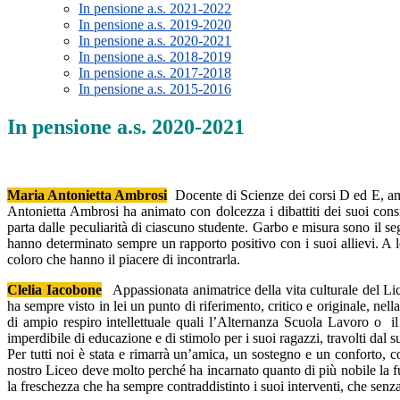
In pensione a.s. 2021-2022
In pensione a.s. 2019-2020
In pensione a.s. 2020-2021
In pensione a.s. 2018-2019
In pensione a.s. 2017-2018
In pensione a.s. 2015-2016
In pensione a.s. 2020-2021
Maria Antonietta Ambrosi
Docente di Scienze dei corsi D ed E, amat
Antonietta Ambrosi ha animato con dolcezza i dibattiti dei suoi con
parta dalle peculiarità di ciascuno studente. Garbo e misura sono il s
hanno determinato sempre un rapporto positivo con i suoi allievi. A le
coloro che hanno il piacere di incontrarla.
Clelia Iacobone
Appassionata animatrice della vita culturale del Lic
ha sempre visto in lei un punto di riferimento, critico e originale, nell
di ampio respiro intellettuale quali l’Alternanza Scuola Lavoro o 
imperdibile di educazione e di stimolo per i suoi ragazzi, travolti dal 
Per tutti noi è stata e rimarrà un’amica, un sostegno e un conforto, co
nostro Liceo deve molto perché ha incarnato quanto di più nobile la fu
la freschezza che ha sempre contraddistinto i suoi interventi, che senz