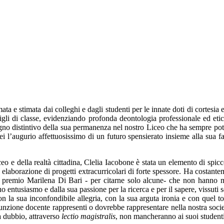
a e stimata dai colleghi e dagli studenti per le innate doti di cortesia e
sigli di classe, evidenziando profonda deontologia professionale ed e
egno distintivo della sua permanenza nel nostro Liceo che ha sempre potut
i l’augurio affettuosissimo di un futuro spensierato insieme alla sua fam
eo e della realtà cittadina, Clelia Iacobone è stata un elemento di spicc
a elaborazione di progetti extracurricolari di forte spessore. Ha costante
il premio Marilena Di Bari - per citarne solo alcune- che non hanno 
suo entusiasmo e dalla sua passione per la ricerca e per il sapere, vissuti
n la sua inconfondibile allegria, con la sua arguta ironia e con quel to
nzione docente rappresenti o dovrebbe rappresentare nella nostra società
a dubbio, attraverso
lectio magistralis
, non mancheranno ai suoi studenti