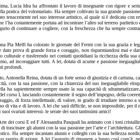
ma, Lucia Idra ha affrontato il lavoro di insegnante con rigore e serie
lla pratica del volontariato. Ha sempre coltivato la sua grande passion
ato tenacemente nel suo interesse artistico, al quale si è dedicata con 
e l’ha costantemente portata ad incontrare l’altro sul terreno paritetico 
gurio di continuare a cogliere, con la freschezza che ha sempre contrad
a Pia Melfi ha colorato le giornate del Fermi con la sua grazia e leg
te dato prova di grande forza e coraggio, non risparmiandosi mai e dan
io culturale e trasferendo nei contatti quotidiani la ricchezza della s
nimo, ad incoraggiare tutti. A lei, dotata di acume e passione ineguagli
ti profondi.
to, Antonella Reina, dotata di un forte senso di giustizia e di carisma, ca
cità, con la sua passione, con la chiarezza del suo ineguagliabile eloqu
lla ha sapientemente sempre usato la sua capacità di sdrammatizzare,
el corso I, lasciando costantemente il segno dell’impegno, della coerenza
, di forza intellettuale, di valore, in grado di irradiare intorno a sé l
o di vita e di lavoro. A lei che sarà difficile, se non impossibile, per il n
uoi svariati interessi- le serate dei suoi tantissimi amici!
te dei corsi E ed F Alessandra Pasquali ha animato con i toni cristallin
 di trascinare gli alunni con la sua passione per l’arte e l’architettura. 
stico. Ha sempre incantato alunni e colleghi con la sua bellezza nordic
o raggio di azione. A lei l’augurio di rimanere a lungo così com’è, pe