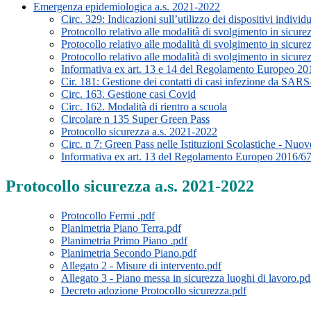
Emergenza epidemiologica a.s. 2021-2022
Circ. 329: Indicazioni sull’utilizzo dei dispositivi individu
Protocollo relativo alle modalità di svolgimento in sicure
Protocollo relativo alle modalità di svolgimento in sicure
Protocollo relativo alle modalità di svolgimento in sicure
Informativa ex art. 13 e 14 del Regolamento Europeo 2
Cir. 181: Gestione dei contatti di casi infezione
Circ. 163. Gestione casi Covid
Circ. 162. Modalità di rientro a scuola
Circolare n 135 Super Green Pass
Protocollo sicurezza a.s. 2021-2022
Circ. n 7: Green Pass nelle Istituzioni Scolastiche - Nuov
Informativa ex art. 13 del Regolamento Europeo 2016/679, 
Protocollo sicurezza a.s. 2021-2022
Protocollo Fermi .pdf
Planimetria Piano Terra.pdf
Planimetria Primo Piano .pdf
Planimetria Secondo Piano.pdf
Allegato 2 - Misure di intervento.pdf
Allegato 3 - Piano messa in sicurezza luoghi di lavoro.pd
Decreto adozione Protocollo sicurezza.pdf