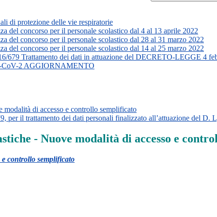
ali di protezione delle vie respiratorie
zza del concorso per il personale scolastico dal 4 al 13 aprile 2022
zza del concorso per il personale scolastico dal 28 al 31 marzo 2022
zza del concorso per il personale scolastico dal 14 al 25 marzo 2022
016/679 Trattamento dei dati in attuazione del DECRETO-LEGGE 4 feb
 da SARS-CoV-2 AGGIORNAMENTO
e modalità di accesso e controllo semplificato
per il trattamento dei dati personali finalizzato all’attuazione del D.
astiche - Nuove modalità di accesso e contro
 e controllo semplificato