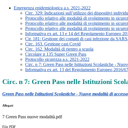
Emergenza epidemiologica a.s. 2021-2022
Circ. 329: Indicazioni sull’utilizzo dei dispositivi individu
Protocollo relativo alle modalità di svolgimento in sicure
Protocollo relativo alle modalità di svolgimento in sicure
Protocollo relativo alle modalità di svolgimento in sicure
Informativa ex art. 13 e 14 del Regolamento Europeo 2
Cir. 181: Gestione dei contatti di casi infezione
Circ. 163. Gestione casi Covid
Circ. 162. Modalità di rientro a scuola
Circolare n 135 Super Green Pass
Protocollo sicurezza a.s. 2021-2022
Circ. n 7: Green Pass nelle Istituzioni Scolastiche - Nuov
Informativa ex art. 13 del Regolamento Europeo 2016/679, 
Circ. n 7: Green Pass nelle Istituzioni Scol
Green Pass nelle Istituzioni Scolastiche - Nuove modalità di accesso
Allegati
7 Green Pass nuove modalità.pdf
File PDF