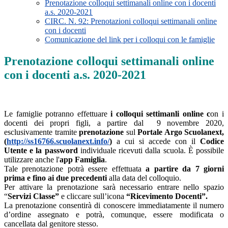
Prenotazione colloqui settimanali online con i docenti
a.s. 2020-2021
CIRC. N. 92: Prenotazioni colloqui settimanali online
con i docenti
Comunicazione del link per i colloqui con le famiglie
Prenotazione colloqui settimanali online
con i docenti a.s. 2020-2021
Le famiglie potranno effettuare
i colloqui settimanli online c
on i
docenti dei propri figli, a partire dal 9 novembre 2020,
esclusivamente tramite
prenotazione
sul
Portale Argo Scuolanext,
(
http://ss16766.scuolanext.info/
)
a cui si accede con il
Codice
Utente e la password
individuale ricevuti dalla scuola. È possibile
utilizzare anche l'
app Famiglia
.
Tale prenotazione potrà essere effettuata
a partire da 7 giorni
prima e fino ai due precedenti
alla data del colloquio.
Per attivare la prenotazione sarà necessario entrare nello spazio
“
Servizi Classe”
e cliccare sull’icona
“Ricevimento Docenti”.
La prenotazione consentirà di conoscere immediatamente il numero
d’ordine assegnato e potrà, comunque, essere modificata o
cancellata dal genitore stesso.