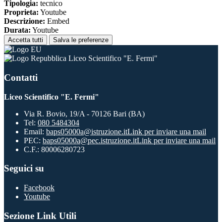
Tipologia:
tecnico
Proprieta:
Youtube
Descrizione:
Embed
Durata:
Youtube
Accetta tutti
Salva le preferenze
Liceo Scientifico "E. Fermi"
Contatti
Liceo Scientifico "E. Fermi"
Via R. Bovio, 19/A - 70126 Bari (BA)
Tel:
080 5484304
Email:
baps05000a@istruzione.it
Link per inviare una mail
PEC:
baps05000a@pec.istruzione.it
Link per inviare una mail
C.F.: 80006280723
Seguici su
Facebook
Youtube
Sezione Link Utili