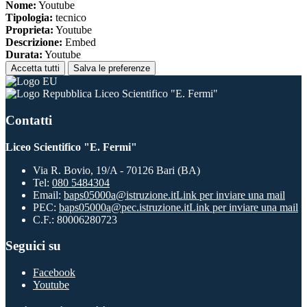
Nome:
Youtube
Tipologia:
tecnico
Proprieta:
Youtube
Descrizione:
Embed
Durata:
Youtube
Accetta tutti
Salva le preferenze
Liceo Scientifico "E. Fermi"
Contatti
Liceo Scientifico "E. Fermi"
Via R. Bovio, 19/A - 70126 Bari (BA)
Tel:
080 5484304
Email:
baps05000a@istruzione.it
Link per inviare una mail
PEC:
baps05000a@pec.istruzione.it
Link per inviare una mail
C.F.: 80006280723
Seguici su
Facebook
Youtube