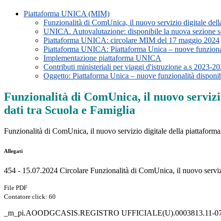
Piattaforma UNICA (MIM)
Funzionalità di ComUnica, il nuovo servizio digitale dell
UNICA. Autovalutazione: disponibile la nuova sezione su
Piattaforma UNICA: circolare MIM del 17 maggio 2024
Piattaforma UNICA: Piattaforma Unica – nuove funzionali
Implementazione piattaforma UNICA
Contributi ministeriali per viaggi d'istruzione a.s 2023-2
Oggetto: Piattaforma Unica – nuove funzionalità disponib
Funzionalità di ComUnica, il nuovo servizi
dati tra Scuola e Famiglia
Funzionalità di ComUnica, il nuovo servizio digitale della piattaforma
Allegati
454 - 15.07.2024 Circolare Funzionalità di ComUnica, il nuovo servizi
File PDF
Contatore click: 60
_m_pi.AOODGCASIS.REGISTRO UFFICIALE(U).0003813.11-07-