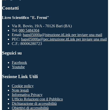
Contatti
Liceo Scientifico "E. Fermi"
Via R. Bovio, 19/A - 70126 Bari (BA)
Tel:
080 5484304
Email:
baps05000a@istruzione.it
Link per inviare una mail
PEC:
baps05000a@pec.istruzione.it
Link per inviare una mail
C.F.: 80006280723
Seguici su
Facebook
Youtube
Sezione Link Utili
Cookie policy
Note legali
Informativa Privacy
Ufficio Relazioni con il Pubblico
Dichiarazione di accessibilità
Obiettivi di accessibilità