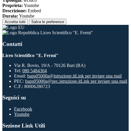
Tipologia:
tecnico
Proprieta:
Youtube
Descrizione:
Embed
Durata:
Youtube
Accetta tutti
Salva le preferenze
Liceo Scientifico "E. Fermi"
Contatti
Liceo Scientifico "E. Fermi"
Via R. Bovio, 19/A - 70126 Bari (BA)
Tel:
080 5484304
Email:
baps05000a@istruzione.it
Link per inviare una mail
PEC:
baps05000a@pec.istruzione.it
Link per inviare una mail
C.F.: 80006280723
Seguici su
Facebook
Youtube
Sezione Link Utili