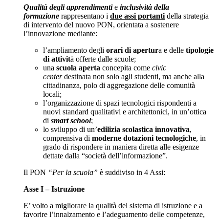
Qualità degli apprendimenti
e
inclusività della
formazione
rappresentano i
due assi portanti
della strategia
di intervento del nuovo PON, orientata a sostenere
l’innovazione mediante:
l’ampliamento degli
orari di apertur
a e delle
tipologie
di attivit
à offerte dalle scuole;
una
scuola aperta
concepita come
civic
center
destinata non solo agli studenti, ma anche alla
cittadinanza, polo di aggregazione delle comunità
locali;
l’organizzazione di spazi tecnologici rispondenti a
nuovi standard qualitativi e architettonici, in un’ottica
di
smart school
;
lo sviluppo di un’
edilizia scolastica innovativa
,
comprensiva di
moderne dotazioni tecnologiche
, in
grado di rispondere in maniera diretta alle esigenze
dettate dalla “società dell’informazione”.
Il PON
“Per la scuola”
è suddiviso in 4 Assi:
Asse I – Istruzione
E’ volto a migliorare la qualità del sistema di istruzione e a
favorire l’innalzamento e l’adeguamento delle competenze,