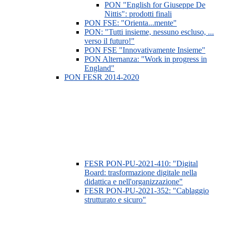
PON "English for Giuseppe De
Nittis": prodotti finali
PON FSE: "Orienta...mente"
PON: "Tutti insieme, nessuno escluso, ...
verso il futuro!"
PON FSE "Innovativamente Insieme"
PON Alternanza: "Work in progress in
England"
PON FESR 2014-2020
FESR PON-PU-2021-410: "Digital
Board: trasformazione digitale nella
didattica e nell'organizzazione"
FESR PON-PU-2021-352: "Cablaggio
strutturato e sicuro"