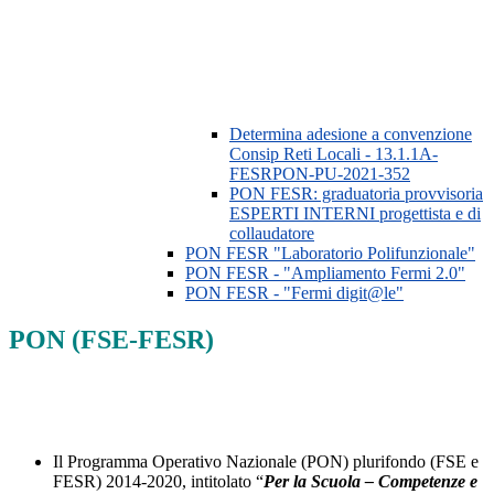
Determina adesione a convenzione
Consip Reti Locali - 13.1.1A-
FESRPON-PU-2021-352
PON FESR: graduatoria provvisoria
ESPERTI INTERNI progettista e di
collaudatore
PON FESR "Laboratorio Polifunzionale"
PON FESR - "Ampliamento Fermi 2.0"
PON FESR - "Fermi digit@le"
PON (FSE-FESR)
Il Programma Operativo Nazionale (PON) plurifondo (FSE e
FESR) 2014-2020, intitolato “
Per la Scuola – Competenze e