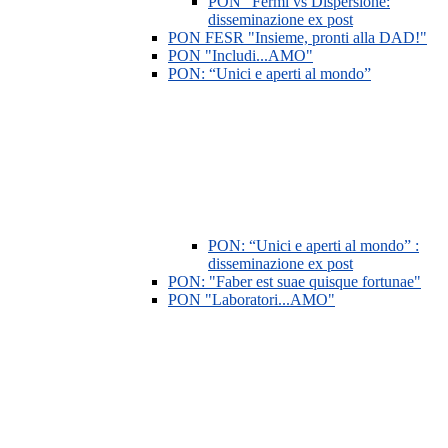
PON "Fermi vs Dispersione:
disseminazione ex post
PON FESR "Insieme, pronti alla DAD!"
PON "Includi...AMO"
PON: “Unici e aperti al mondo”
PON: “Unici e aperti al mondo” :
disseminazione ex post
PON: "Faber est suae quisque fortunae"
PON "Laboratori...AMO"