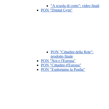
"A scuola di corto": video finali
PON "Digital Gym"
PON "Cittadini della Rete":
prodotto finale
PON "Noi e l'Europa"
PON "Cittadini d'Europa"
PON "Esploriamo la Puglia"