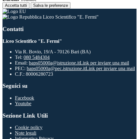
Accetta tutti
Salva le preferenze
Liceo Scientifico "E. Fermi"
Contatti
Liceo Scientifico "E. Fermi"
Via R. Bovio, 19/A - 70126 Bari (BA)
Tel:
080 5484304
Email:
baps05000a@istruzione.it
Link per inviare una mail
PEC:
baps05000a@pec.istruzione.it
Link per inviare una mail
C.F.: 80006280723
Seguici su
Facebook
Youtube
Sezione Link Utili
Cookie policy
Note legali
Informativa Privacy