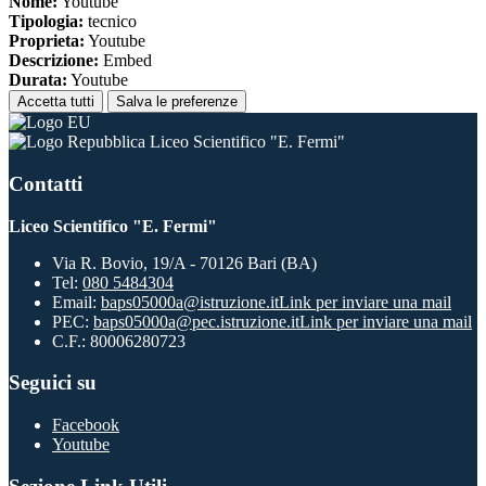
Nome:
Youtube
Tipologia:
tecnico
Proprieta:
Youtube
Descrizione:
Embed
Durata:
Youtube
Accetta tutti
Salva le preferenze
Liceo Scientifico "E. Fermi"
Contatti
Liceo Scientifico "E. Fermi"
Via R. Bovio, 19/A - 70126 Bari (BA)
Tel:
080 5484304
Email:
baps05000a@istruzione.it
Link per inviare una mail
PEC:
baps05000a@pec.istruzione.it
Link per inviare una mail
C.F.: 80006280723
Seguici su
Facebook
Youtube