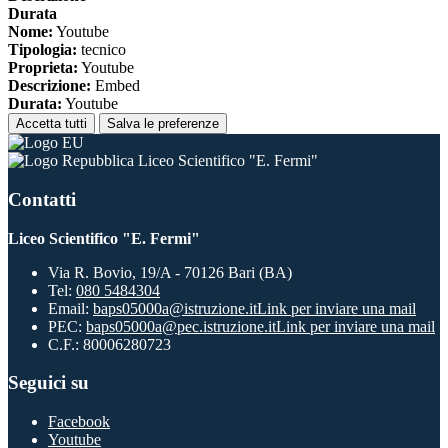
Durata
Nome:
Youtube
Tipologia:
tecnico
Proprieta:
Youtube
Descrizione:
Embed
Durata:
Youtube
Accetta tutti
Salva le preferenze
Liceo Scientifico "E. Fermi"
Contatti
Liceo Scientifico "E. Fermi"
Via R. Bovio, 19/A - 70126 Bari (BA)
Tel:
080 5484304
Email:
baps05000a@istruzione.it
Link per inviare una mail
PEC:
baps05000a@pec.istruzione.it
Link per inviare una mail
C.F.: 80006280723
Seguici su
Facebook
Youtube