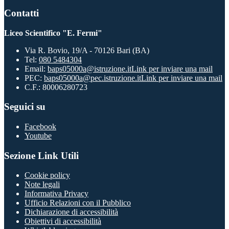
Contatti
Liceo Scientifico "E. Fermi"
Via R. Bovio, 19/A - 70126 Bari (BA)
Tel:
080 5484304
Email:
baps05000a@istruzione.it
Link per inviare una mail
PEC:
baps05000a@pec.istruzione.it
Link per inviare una mail
C.F.: 80006280723
Seguici su
Facebook
Youtube
Sezione Link Utili
Cookie policy
Note legali
Informativa Privacy
Ufficio Relazioni con il Pubblico
Dichiarazione di accessibilità
Obiettivi di accessibilità