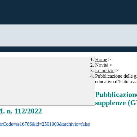
Home
>
Novità
>
Le notizie
>
Pubblicazione delle g
educativo d’Istituto 
Pubblicazione
supplenze (G
M. n. 112/2022
ustomerCode=ss16766&id=2501903&archivio=false